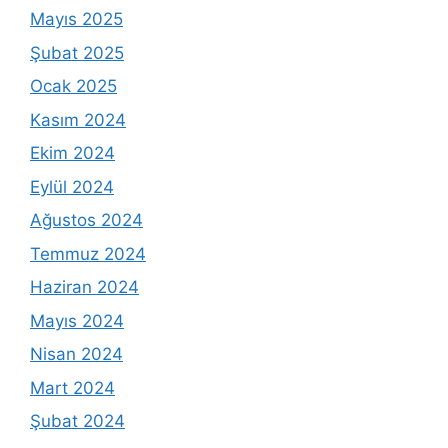
Mayıs 2025
Şubat 2025
Ocak 2025
Kasım 2024
Ekim 2024
Eylül 2024
Ağustos 2024
Temmuz 2024
Haziran 2024
Mayıs 2024
Nisan 2024
Mart 2024
Şubat 2024