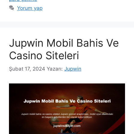
Yorum yap
Jupwin Mobil Bahis Ve
Casino Siteleri
Şubat 17, 2024
Yazarı:
Jupwin