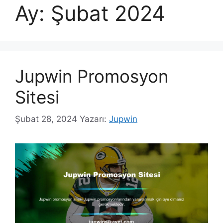
Ay:
Şubat 2024
Jupwin Promosyon
Sitesi
Şubat 28, 2024
Yazarı:
Jupwin