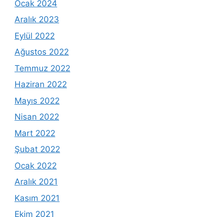
Ocak 2024
Aralık 2023
Eylül 2022
Ağustos 2022
Temmuz 2022
Haziran 2022
Mayıs 2022
Nisan 2022
Mart 2022
Şubat 2022
Ocak 2022
Aralık 2021
Kasım 2021
Ekim 2021