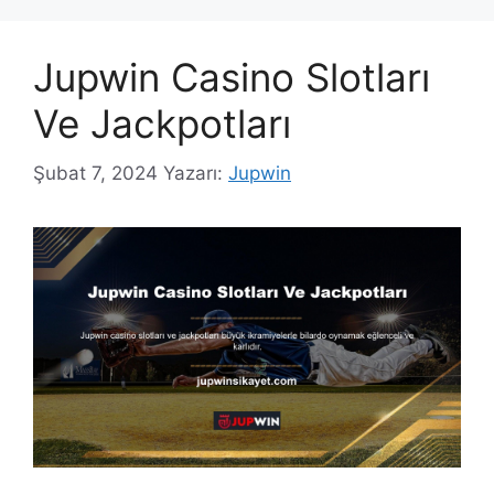
Jupwin Casino Slotları
Ve Jackpotları
Şubat 7, 2024
Yazarı:
Jupwin