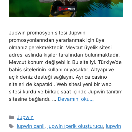
Jupwin promosyon sitesi Jupwin
promosyonlarından yararlanmak için üye
olmanız gerekmektedir. Mevcut üyelik sitesi
adresi aslında kişiler tarafından bulunmaktadır.
Mevcut konum değişebilir. Bu site iyi. Türkiye’de
bahis sitelerinin kullanımı yasaktır. Altyapı ve
açık deniz desteği sağlayın. Ayrıca casino
siteleri de kapatıldı. Web sitesi yeni bir web
sitesi kurdu ve birkaç saat içinde Jupwin tanıtım
sitesine bağlandı. …
Devamını oku…
Kategoriler
Jupwin
Etiketler
jupwin canli
,
jupwin i̇çerik oluşturucu
,
jupwin