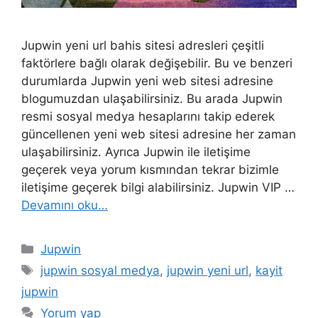
Jupwin yeni url bahis sitesi adresleri çeşitli
faktörlere bağlı olarak değişebilir. Bu ve benzeri
durumlarda Jupwin yeni web sitesi adresine
blogumuzdan ulaşabilirsiniz. Bu arada Jupwin
resmi sosyal medya hesaplarını takip ederek
güncellenen yeni web sitesi adresine her zaman
ulaşabilirsiniz. Ayrıca Jupwin ile iletişime
geçerek veya yorum kısmından tekrar bizimle
iletişime geçerek bilgi alabilirsiniz. Jupwin VIP …
Devamını oku…
Kategoriler
Jupwin
Etiketler
jupwin sosyal medya
,
jupwin yeni url
,
kayit
jupwin
Yorum yap