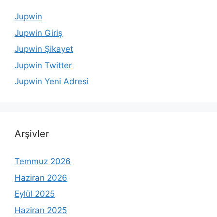
Jupwin
Jupwin Giriş
Jupwin Şikayet
Jupwin Twitter
Jupwin Yeni Adresi
Arşivler
Temmuz 2026
Haziran 2026
Eylül 2025
Haziran 2025