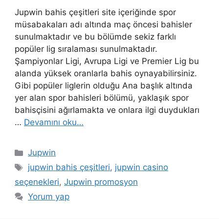
Jupwin bahis çeşitleri site içeriğinde spor
müsabakaları adı altında maç öncesi bahisler
sunulmaktadır ve bu bölümde sekiz farklı
popüler lig sıralaması sunulmaktadır.
Şampiyonlar Ligi, Avrupa Ligi ve Premier Lig bu
alanda yüksek oranlarla bahis oynayabilirsiniz.
Gibi popüler liglerin olduğu Ana başlık altında
yer alan spor bahisleri bölümü, yaklaşık spor
bahisçisini ağırlamakta ve onlara ilgi duydukları
…
Devamını oku…
Kategoriler
Jupwin
Etiketler
jupwin bahis çeşitleri
,
jupwin casino
seçenekleri
,
Jupwin promosyon
Yorum yap