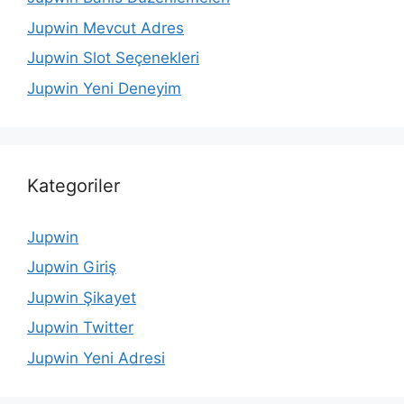
Jupwin Mevcut Adres
Jupwin Slot Seçenekleri
Jupwin Yeni Deneyim
Kategoriler
Jupwin
Jupwin Giriş
Jupwin Şikayet
Jupwin Twitter
Jupwin Yeni Adresi