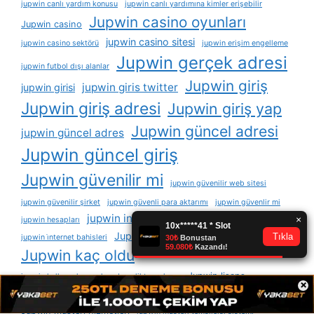
jupwin canlı yardım konusu
jupwin canlı yardımına kimler erişebilir
Jupwin casino oyunları
Jupwin casino
jupwin casino sitesi
jupwin casino sektörü
jupwin erişim engelleme
Jupwin gerçek adresi
jupwin futbol dışı alanlar
Jupwin giriş
jupwin giris twitter
jupwin girisi
Jupwin giriş adresi
Jupwin giriş yap
Jupwin güncel adresi
jupwin güncel adres
Jupwin güncel giriş
Jupwin güvenilir mi
jupwin güvenilir web sitesi
jupwin güvenilir şirket
jupwin güvenli para aktarımı
jupwin güvenlir mi
jupwin instagram
jupwin hesapları
jupwin i̇maj gelişme
Jupwin kayıt
Jupwin kaydol
jupwin i̇nternet bahisleri
Jupwin kaç oldu
Jupwin lisans
jupwin kullanıcıları neden abonelikten çıkıyor
×
Jupwin mobil
jupwin maç izle
Jupwin mobil giriş
Jupwin müşteri hizmetleri
jupwin müşteri temsilcisi sistemi