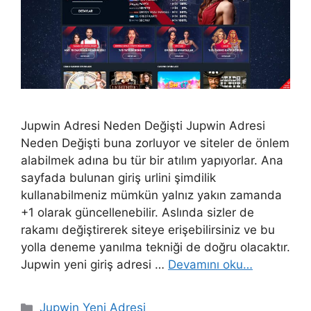
Jupwin Adresi Neden Değişti Jupwin Adresi
Neden Değişti buna zorluyor ve siteler de önlem
alabilmek adına bu tür bir atılım yapıyorlar. Ana
sayfada bulunan giriş urlini şimdilik
kullanabilmeniz mümkün yalnız yakın zamanda
+1 olarak güncellenebilir. Aslında sizler de
rakamı değiştirerek siteye erişebilirsiniz ve bu
yolla deneme yanılma tekniği de doğru olacaktır.
Jupwin yeni giriş adresi …
Devamını oku…
Kategoriler
Jupwin Yeni Adresi