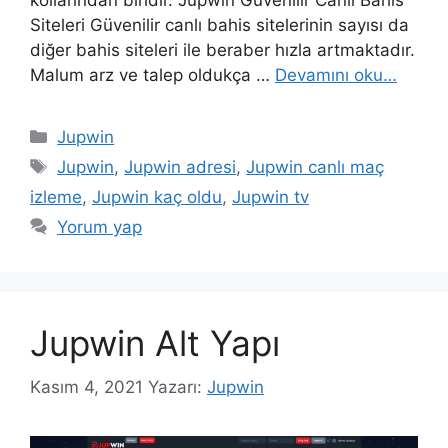
Siteleri Güvenilir canlı bahis sitelerinin sayısı da
diğer bahis siteleri ile beraber hızla artmaktadır.
Malum arz ve talep oldukça …
Devamını oku…
Kategoriler
Jupwin
Etiketler
Jupwin
,
Jupwin adresi
,
Jupwin canlı maç
izleme
,
Jupwin kaç oldu
,
Jupwin tv
Yorum yap
Jupwin Alt Yapı
Kasım 4, 2021
Yazarı:
Jupwin