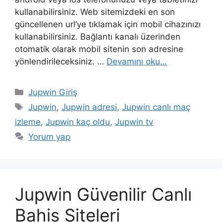
kullanabilirsiniz. Web sitemizdeki en son
güncellenen url’ye tıklamak için mobil cihazınızı
kullanabilirsiniz. Bağlantı kanalı üzerinden
otomatik olarak mobil sitenin son adresine
yönlendirileceksiniz. …
Devamını oku…
Kategoriler
Jupwin Giriş
Etiketler
Jupwin
,
Jupwin adresi
,
Jupwin canlı maç
izleme
,
Jupwin kaç oldu
,
Jupwin tv
Yorum yap
Jupwin Güvenilir Canlı
Bahis Siteleri