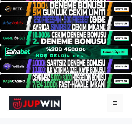
İçeriğe
atla
Menü