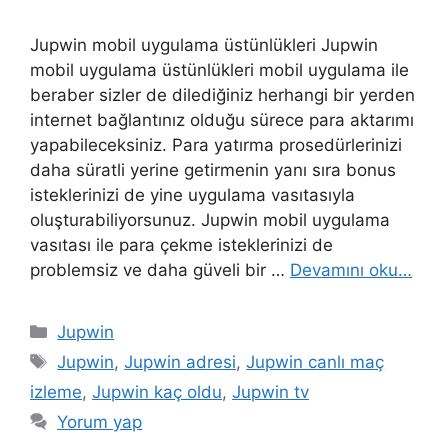
Jupwin mobil uygulama üstünlükleri Jupwin
mobil uygulama üstünlükleri mobil uygulama ile
beraber sizler de dilediğiniz herhangi bir yerden
internet bağlantınız olduğu sürece para aktarımı
yapabileceksiniz. Para yatırma prosedürlerinizi
daha süratli yerine getirmenin yanı sıra bonus
isteklerinizi de yine uygulama vasıtasıyla
oluşturabiliyorsunuz. Jupwin mobil uygulama
vasıtası ile para çekme isteklerinizi de
problemsiz ve daha güveli bir …
Devamını oku…
Kategoriler
Jupwin
Etiketler
Jupwin
,
Jupwin adresi
,
Jupwin canlı maç
izleme
,
Jupwin kaç oldu
,
Jupwin tv
Yorum yap