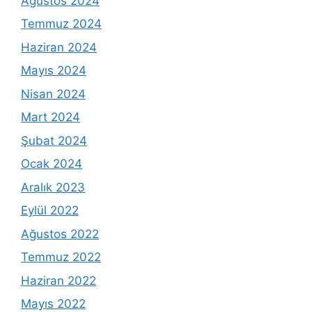
Ağustos 2024
Temmuz 2024
Haziran 2024
Mayıs 2024
Nisan 2024
Mart 2024
Şubat 2024
Ocak 2024
Aralık 2023
Eylül 2022
Ağustos 2022
Temmuz 2022
Haziran 2022
Mayıs 2022