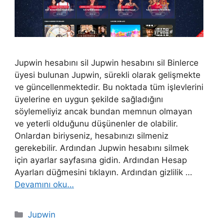
Jupwin hesabını sil Jupwin hesabını sil Binlerce
üyesi bulunan Jupwin, sürekli olarak gelişmekte
ve güncellenmektedir. Bu noktada tüm işlevlerini
üyelerine en uygun şekilde sağladığını
söylemeliyiz ancak bundan memnun olmayan
ve yeterli olduğunu düşünenler de olabilir.
Onlardan biriyseniz, hesabınızı silmeniz
gerekebilir. Ardından Jupwin hesabını silmek
için ayarlar sayfasına gidin. Ardından Hesap
Ayarları düğmesini tıklayın. Ardından gizlilik …
Devamını oku…
Kategoriler
Jupwin