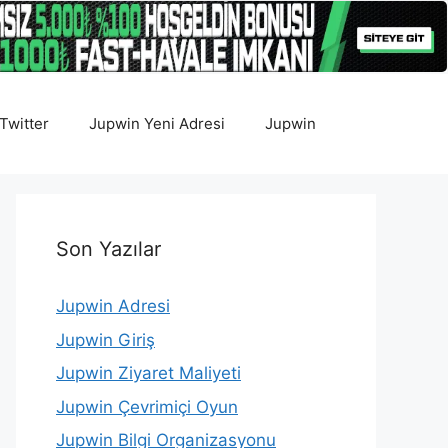
Twitter
Jupwin Yeni Adresi
Jupwin
Son Yazılar
Jupwin Adresi
Jupwin Giriş
Jupwin Ziyaret Maliyeti
Jupwin Çevrimiçi Oyun
Jupwin Bilgi Organizasyonu