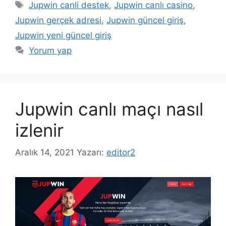
Etiketler
Jupwin canli destek
,
Jupwin canlı casino
,
Jupwin gerçek adresi
,
Jupwin güncel giriş
,
Jupwin yeni güncel giriş
Yorum yap
Jupwin canlı maçı nasıl
izlenir
Aralık 14, 2021
Yazarı:
editor2