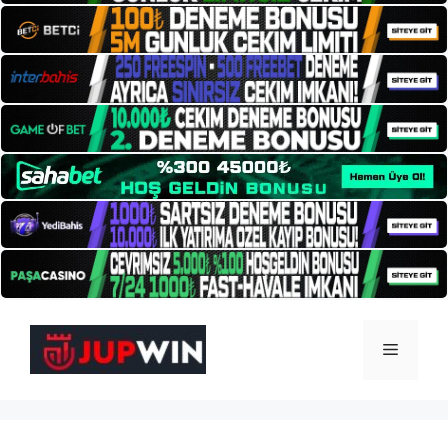
İçeriğe
atla
Menü