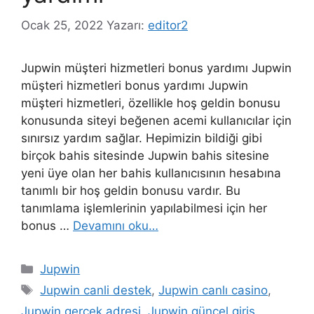
Ocak 25, 2022
Yazarı:
editor2
Jupwin müşteri hizmetleri bonus yardımı Jupwin
müşteri hizmetleri bonus yardımı Jupwin
müşteri hizmetleri, özellikle hoş geldin bonusu
konusunda siteyi beğenen acemi kullanıcılar için
sınırsız yardım sağlar. Hepimizin bildiği gibi
birçok bahis sitesinde Jupwin bahis sitesine
yeni üye olan her bahis kullanıcısının hesabına
tanımlı bir hoş geldin bonusu vardır. Bu
tanımlama işlemlerinin yapılabilmesi için her
bonus …
Devamını oku…
Kategoriler
Jupwin
Etiketler
Jupwin canli destek
,
Jupwin canlı casino
,
Jupwin gerçek adresi
,
Jupwin güncel giriş
,