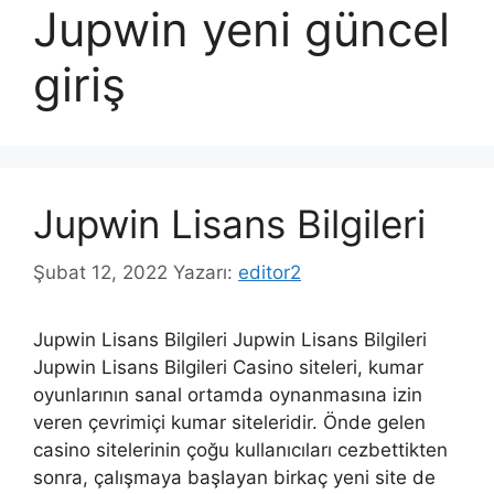
Jupwin yeni güncel
giriş
Jupwin Lisans Bilgileri
Şubat 12, 2022
Yazarı:
editor2
Jupwin Lisans Bilgileri Jupwin Lisans Bilgileri
Jupwin Lisans Bilgileri Casino siteleri, kumar
oyunlarının sanal ortamda oynanmasına izin
veren çevrimiçi kumar siteleridir. Önde gelen
casino sitelerinin çoğu kullanıcıları cezbettikten
sonra, çalışmaya başlayan birkaç yeni site de