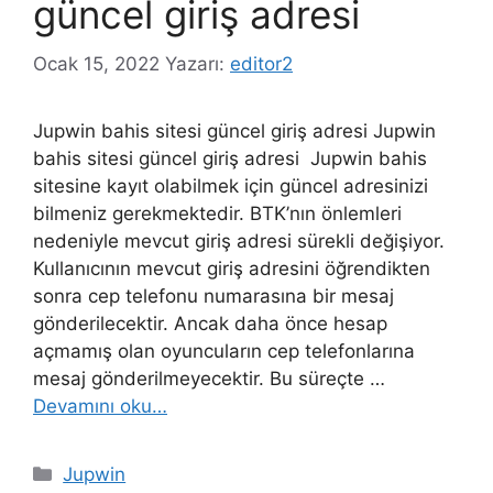
güncel giriş adresi
Ocak 15, 2022
Yazarı:
editor2
Jupwin bahis sitesi güncel giriş adresi Jupwin
bahis sitesi güncel giriş adresi Jupwin bahis
sitesine kayıt olabilmek için güncel adresinizi
bilmeniz gerekmektedir. BTK’nın önlemleri
nedeniyle mevcut giriş adresi sürekli değişiyor.
Kullanıcının mevcut giriş adresini öğrendikten
sonra cep telefonu numarasına bir mesaj
gönderilecektir. Ancak daha önce hesap
açmamış olan oyuncuların cep telefonlarına
mesaj gönderilmeyecektir. Bu süreçte …
Devamını oku…
Kategoriler
Jupwin