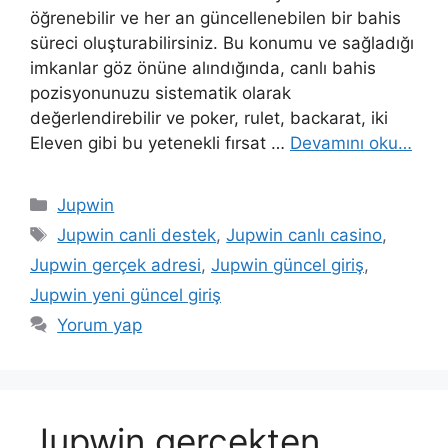
öğrenebilir ve her an güncellenebilen bir bahis
süreci oluşturabilirsiniz. Bu konumu ve sağladığı
imkanlar göz önüne alındığında, canlı bahis
pozisyonunuzu sistematik olarak
değerlendirebilir ve poker, rulet, backarat, iki
Eleven gibi bu yetenekli fırsat …
Devamını oku…
Kategoriler
Jupwin
Etiketler
Jupwin canli destek
,
Jupwin canlı casino
,
Jupwin gerçek adresi
,
Jupwin güncel giriş
,
Jupwin yeni güncel giriş
Yorum yap
Jupwin gerçekten