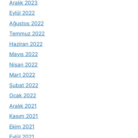
Aralık 2023
Eylül 2022
Ağustos 2022
Temmuz 2022
Haziran 2022
Mayıs 2022
Nisan 2022
Mart 2022
Şubat 2022
Ocak 2022
Aralık 2021
Kasım 2021
Ekim 2021
Eylül 2021