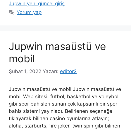
Jupwin yeni güncel giriş
Yorum yap
Jupwin masaüstü ve
mobil
Şubat 1, 2022
Yazarı:
editor2
Jupwin masaüstü ve mobil Jupwin masaüstü ve
mobil Web sitesi, futbol, ​​​​basketbol ve voleybol
gibi spor bahisleri sunan çok kapsamlı bir spor
bahis sistemi yayınladı. Belirlenen seçeneğe
tıklayarak bilinen casino oyunlarına atlayın;
aloha, starburts, fire joker, twin spin gibi bilinen