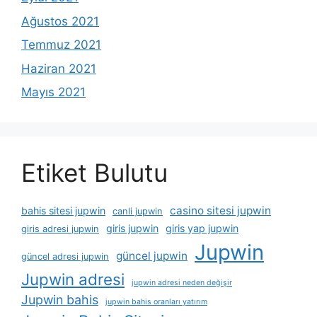
Ağustos 2021
Temmuz 2021
Haziran 2021
Mayıs 2021
Etiket Bulutu
casino sitesi jupwin
bahis sitesi jupwin
canli jupwin
giris jupwin
giris yap jupwin
giris adresi jupwin
Jupwin
güncel jupwin
güncel adresi jupwin
Jupwin adresi
jupwin adresi neden değişir
Jupwin bahis
jupwin bahis oranları yatırım