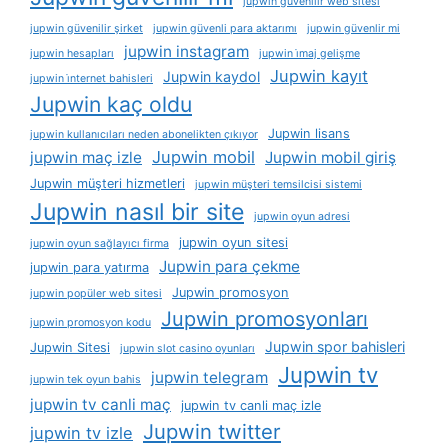
jupwin güvenilir web sitesi
jupwin güvenilir şirket
jupwin güvenli para aktarımı
jupwin güvenlir mi
jupwin instagram
jupwin hesapları
jupwin i̇maj gelişme
Jupwin kayıt
Jupwin kaydol
jupwin i̇nternet bahisleri
Jupwin kaç oldu
Jupwin lisans
jupwin kullanıcıları neden abonelikten çıkıyor
Jupwin mobil
jupwin maç izle
Jupwin mobil giriş
Jupwin müşteri hizmetleri
jupwin müşteri temsilcisi sistemi
Jupwin nasıl bir site
jupwin oyun adresi
jupwin oyun sitesi
jupwin oyun sağlayıcı firma
Jupwin para çekme
jupwin para yatırma
Jupwin promosyon
jupwin popüler web sitesi
Jupwin promosyonları
jupwin promosyon kodu
Jupwin spor bahisleri
Jupwin Sitesi
jupwin slot casino oyunları
Jupwin tv
jupwin telegram
jupwin tek oyun bahis
jupwin tv canli maç
jupwin tv canli maç izle
Jupwin twitter
jupwin tv izle