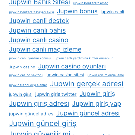
Jupwin Bahis Sitesi
jupwin benzersiz amaç
Jupwin bonus
jupwin canli
jupwin benzersiz başarı akışı
Jupwin canli destek
Jupwin canlı bahis
Jupwin canlı casino
Jupwin canlı maç izleme
jupwin canlı yardım konusu
jupwin canlı yardımına kimler erişebilir
Jupwin casino oyunları
Jupwin casino
jupwin casino sitesi
jupwin casino sektörü
jupwin erişim engelleme
Jupwin gerçek adresi
jupwin futbol dışı alanlar
Jupwin giriş
jupwin giris twitter
jupwin girisi
Jupwin giriş adresi
Jupwin giriş yap
Jupwin güncel adresi
jupwin güncel adres
Jupwin güncel giriş
Jupwin güvenilir mi