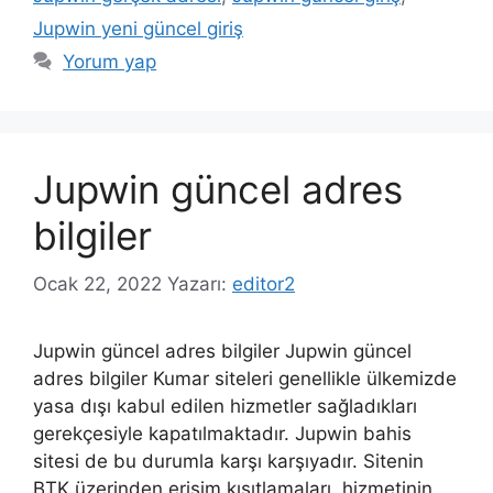
Jupwin yeni güncel giriş
Yorum yap
Jupwin güncel adres
bilgiler
Ocak 22, 2022
Yazarı:
editor2
Jupwin güncel adres bilgiler Jupwin güncel
adres bilgiler Kumar siteleri genellikle ülkemizde
yasa dışı kabul edilen hizmetler sağladıkları
gerekçesiyle kapatılmaktadır. Jupwin bahis
sitesi de bu durumla karşı karşıyadır. Sitenin
BTK üzerinden erişim kısıtlamaları, hizmetinin