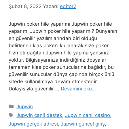
Şubat 8, 2022
Yazarı:
editor2
Jupwin poker hile yapar mı Jupwin poker hile
yapar mı Jupwin poker hile yapar mı? Dünyanın
en güvenilir yazılımlarından biri olduğu
belirlenen klas poker’i kullanarak size poker
hizmeti dağıtan Jupwin hile yapma şansınız
yoktur. Bilgisayarınıza indirdiğiniz dosyalar
tamamen klas poker sunucularına bağlıdır, bu
güvenilir sunucular dünya çapında birçok ünlü
sitede kullanılmaya devam etmektedir.
Dolayısıyla güvenilir …
Devamını oku…
Kategoriler
Jupwin
Etiketler
Jupwin canli destek
,
Jupwin canlı casino
,
Jupwin gerçek adresi
,
Jupwin güncel giriş
,