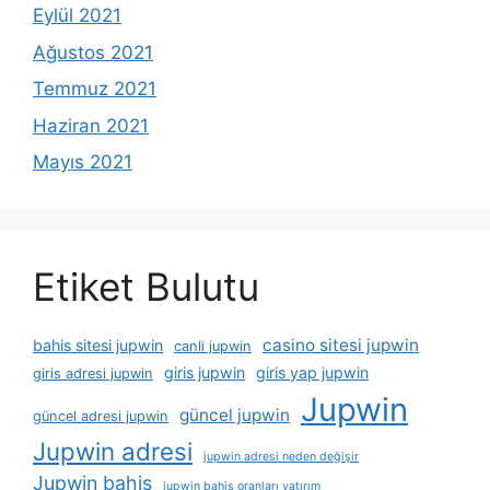
Eylül 2021
Ağustos 2021
Temmuz 2021
Haziran 2021
Mayıs 2021
Etiket Bulutu
casino sitesi jupwin
bahis sitesi jupwin
canli jupwin
giris jupwin
giris yap jupwin
giris adresi jupwin
Jupwin
güncel jupwin
güncel adresi jupwin
Jupwin adresi
jupwin adresi neden değişir
Jupwin bahis
jupwin bahis oranları yatırım