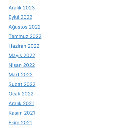
Aralık 2023
Eylül 2022
Ağustos 2022
Temmuz 2022
Haziran 2022
Mayıs 2022
Nisan 2022
Mart 2022
Şubat 2022
Ocak 2022
Aralık 2021
Kasım 2021
Ekim 2021