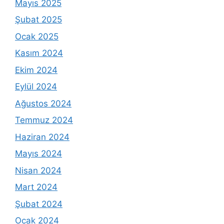
Mayıs 2025
Şubat 2025
Ocak 2025
Kasım 2024
Ekim 2024
Eylül 2024
Ağustos 2024
Temmuz 2024
Haziran 2024
Mayıs 2024
Nisan 2024
Mart 2024
Şubat 2024
Ocak 2024