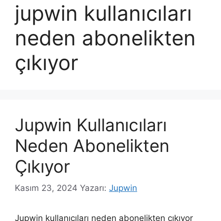
jupwin kullanıcıları
neden abonelikten
çıkıyor
Jupwin Kullanıcıları
Neden Abonelikten
Çıkıyor
Kasım 23, 2024
Yazarı:
Jupwin
Jupwin kullanıcıları neden abonelikten çıkıyor