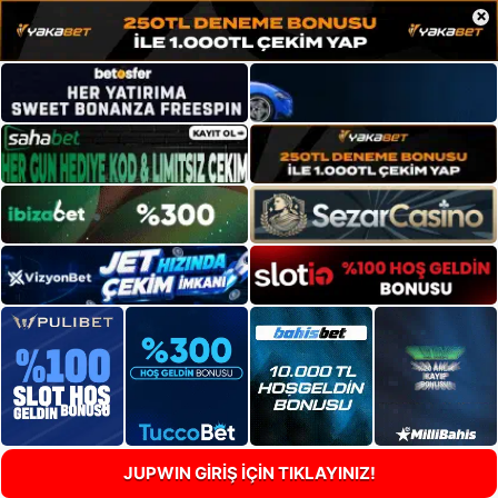
×
JUPWIN GİRİŞ İÇİN TIKLAYINIZ!