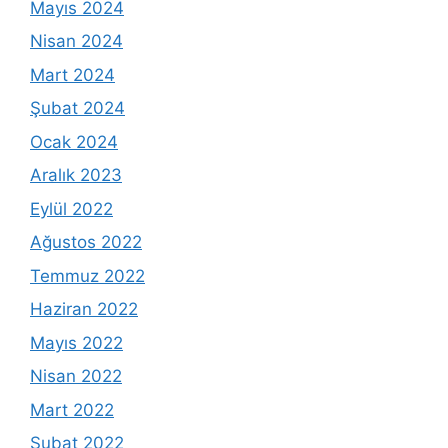
Mayıs 2024
Nisan 2024
Mart 2024
Şubat 2024
Ocak 2024
Aralık 2023
Eylül 2022
Ağustos 2022
Temmuz 2022
Haziran 2022
Mayıs 2022
Nisan 2022
Mart 2022
Şubat 2022