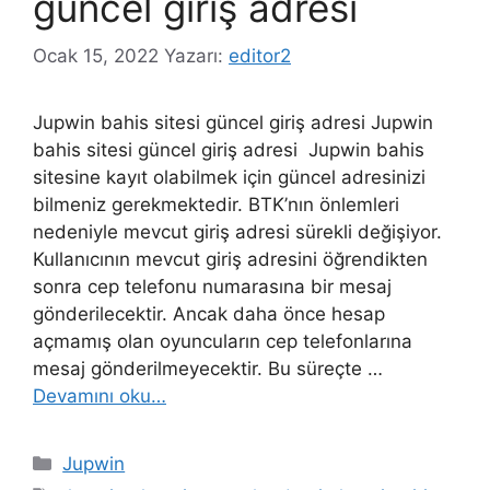
güncel giriş adresi
Ocak 15, 2022
Yazarı:
editor2
Jupwin bahis sitesi güncel giriş adresi Jupwin
bahis sitesi güncel giriş adresi Jupwin bahis
sitesine kayıt olabilmek için güncel adresinizi
bilmeniz gerekmektedir. BTK’nın önlemleri
nedeniyle mevcut giriş adresi sürekli değişiyor.
Kullanıcının mevcut giriş adresini öğrendikten
sonra cep telefonu numarasına bir mesaj
gönderilecektir. Ancak daha önce hesap
açmamış olan oyuncuların cep telefonlarına
mesaj gönderilmeyecektir. Bu süreçte …
Devamını oku…
Kategoriler
Jupwin