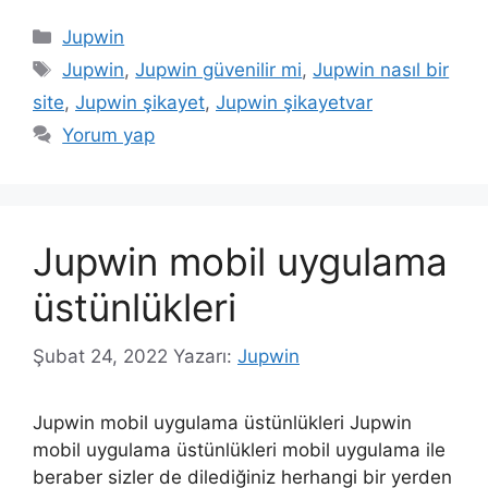
Kategoriler
Jupwin
Etiketler
Jupwin
,
Jupwin güvenilir mi
,
Jupwin nasıl bir
site
,
Jupwin şikayet
,
Jupwin şikayetvar
Yorum yap
Jupwin mobil uygulama
üstünlükleri
Şubat 24, 2022
Yazarı:
Jupwin
Jupwin mobil uygulama üstünlükleri Jupwin
mobil uygulama üstünlükleri mobil uygulama ile
beraber sizler de dilediğiniz herhangi bir yerden