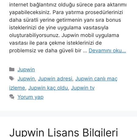
internet bağlantınız olduğu sürece para aktarımı
yapabileceksiniz. Para yatırma prosedürlerinizi
daha süratli yerine getirmenin yanı sıra bonus
isteklerinizi de yine uygulama vasıtasıyla
oluşturabiliyorsunuz. Jupwin mobil uygulama
vasıtası ile para çekme isteklerinizi de
problemsiz ve daha güveli bir …
Devamını oku…
Kategoriler
Jupwin
Etiketler
Jupwin
,
Jupwin adresi
,
Jupwin canlı maç
izleme
,
Jupwin kaç oldu
,
Jupwin tv
Yorum yap
Jupwin Lisans Bilgileri