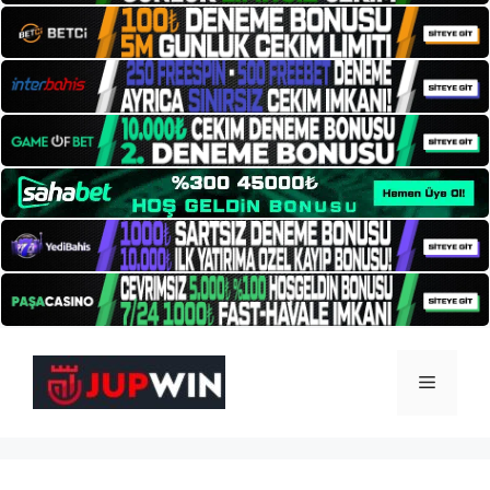
İçeriğe
atla
Menü