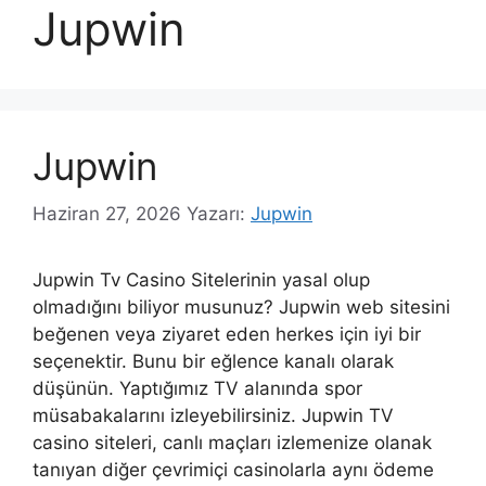
Jupwin
Jupwin
Haziran 27, 2026
Yazarı:
Jupwin
Jupwin Tv Casino Sitelerinin yasal olup
olmadığını biliyor musunuz? Jupwin web sitesini
beğenen veya ziyaret eden herkes için iyi bir
seçenektir. Bunu bir eğlence kanalı olarak
düşünün. Yaptığımız TV alanında spor
müsabakalarını izleyebilirsiniz. Jupwin TV
casino siteleri, canlı maçları izlemenize olanak
tanıyan diğer çevrimiçi casinolarla aynı ödeme