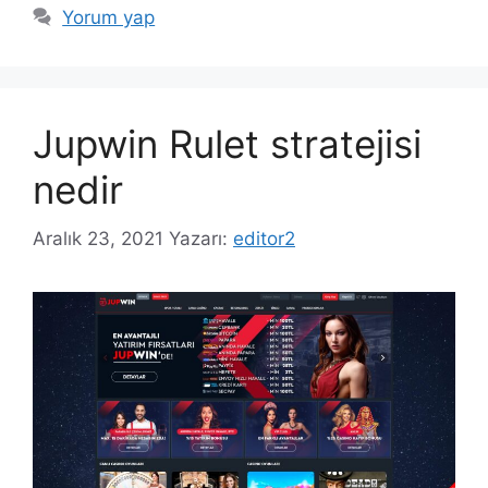
Yorum yap
Jupwin Rulet stratejisi
nedir
Aralık 23, 2021
Yazarı:
editor2