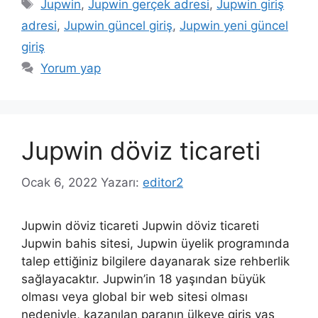
Etiketler
Jupwin
,
Jupwin gerçek adresi
,
Jupwin giriş
adresi
,
Jupwin güncel giriş
,
Jupwin yeni güncel
giriş
Yorum yap
Jupwin döviz ticareti
Ocak 6, 2022
Yazarı:
editor2
Jupwin döviz ticareti Jupwin döviz ticareti
Jupwin bahis sitesi, Jupwin üyelik programında
talep ettiğiniz bilgilere dayanarak size rehberlik
sağlayacaktır. Jupwin’in 18 yaşından büyük
olması veya global bir web sitesi olması
nedeniyle, kazanılan paranın ülkeye giriş yaş