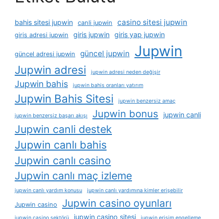
casino sitesi jupwin
bahis sitesi jupwin
canli jupwin
giris jupwin
giris yap jupwin
giris adresi jupwin
Jupwin
güncel jupwin
güncel adresi jupwin
Jupwin adresi
jupwin adresi neden değişir
Jupwin bahis
jupwin bahis oranları yatırım
Jupwin Bahis Sitesi
jupwin benzersiz amaç
Jupwin bonus
jupwin canli
jupwin benzersiz başarı akışı
Jupwin canli destek
Jupwin canlı bahis
Jupwin canlı casino
Jupwin canlı maç izleme
jupwin canlı yardım konusu
jupwin canlı yardımına kimler erişebilir
Jupwin casino oyunları
Jupwin casino
jupwin casino sitesi
jupwin casino sektörü
jupwin erişim engelleme