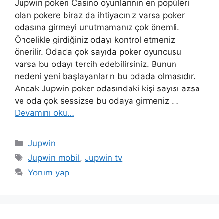
Jupwin pokeri Casino oyunlarının en popüleri
olan pokere biraz da ihtiyacınız varsa poker
odasına girmeyi unutmamanız çok önemli.
Öncelikle girdiğiniz odayı kontrol etmeniz
önerilir. Odada çok sayıda poker oyuncusu
varsa bu odayı tercih edebilirsiniz. Bunun
nedeni yeni başlayanların bu odada olmasıdır.
Ancak Jupwin poker odasındaki kişi sayısı azsa
ve oda çok sessizse bu odaya girmeniz …
Devamını oku…
Kategoriler
Jupwin
Etiketler
Jupwin mobil
,
Jupwin tv
Yorum yap