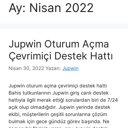
Ay:
Nisan 2022
Jupwin Oturum Açma
Çevrimiçi Destek Hattı
Nisan 30, 2022
Yazarı:
Jupwin
Jupwin oturum açma çevrimiçi destek hattı
Bahis tutkunlarının Jupwin giriş canlı destek
hattıyla ilgili merak ettiği sorulardan biri de 7/24
açık olup olmadığıdır. Jupwin yerinde destek
ekibi, müşterilerin çeşitli sorunlarına çözüm
bulmak için gece gündüz görev başında. Ne