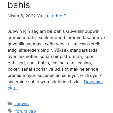
bahis
Nisan 5, 2022
Yazarı:
editor2
Jupwin için sağlam bir bahis Güvenilir Jupwin,
premium bahis sitelerinden biridir ve tasarımı ve
güvenlik aşaması, çoğu yeni kullanıcının tercih
ettiği sitelerden biridir. Yüksek standartlarda
oyun hizmetleri sunan bir platformda; spor
bahisleri, canlı bahis, casino, canlı casino,
poker, sanal sporlar ve 3d slot makinelerinde
premium oyun seçenekleri sunuyor. Hızlı üyelik
sistemine sahip web sitelerine hızlı …
Devamını
oku…
Kategoriler
Jupwin
Yorum yap