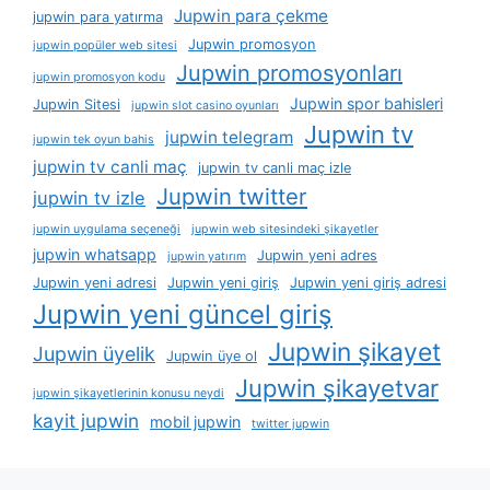
Jupwin para çekme
jupwin para yatırma
Jupwin promosyon
jupwin popüler web sitesi
Jupwin promosyonları
jupwin promosyon kodu
Jupwin spor bahisleri
Jupwin Sitesi
jupwin slot casino oyunları
Jupwin tv
jupwin telegram
jupwin tek oyun bahis
jupwin tv canli maç
jupwin tv canli maç izle
Jupwin twitter
jupwin tv izle
jupwin uygulama seçeneği
jupwin web sitesindeki şikayetler
jupwin whatsapp
Jupwin yeni adres
jupwin yatırım
Jupwin yeni adresi
Jupwin yeni giriş
Jupwin yeni giriş adresi
Jupwin yeni güncel giriş
Jupwin şikayet
Jupwin üyelik
Jupwin üye ol
Jupwin şikayetvar
jupwin şikayetlerinin konusu neydi
kayit jupwin
mobil jupwin
twitter jupwin