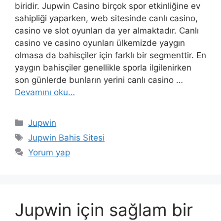
biridir. Jupwin Casino birçok spor etkinliğine ev
sahipliği yaparken, web sitesinde canlı casino,
casino ve slot oyunları da yer almaktadır. Canlı
casino ve casino oyunları ülkemizde yaygın
olmasa da bahisçiler için farklı bir segmenttir. En
yaygın bahisçiler genellikle sporla ilgilenirken
son günlerde bunların yerini canlı casino …
Devamını oku…
Kategoriler
Jupwin
Etiketler
Jupwin Bahis Sitesi
Yorum yap
Jupwin için sağlam bir