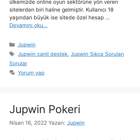
ülkemizde online oyun sektörüne yön veren
sitelerden biri haline gelmiştir. Kullanıcı 18
yaşından büyük ise sitede özel hesap …
Devamını oku…
Kategoriler
Jupwin
Etiketler
Jupwin canli destek
,
Jupwin Sıkça Sorulan
Sorular
Yorum yap
Jupwin Pokeri
Nisan 16, 2022
Yazarı:
Jupwin