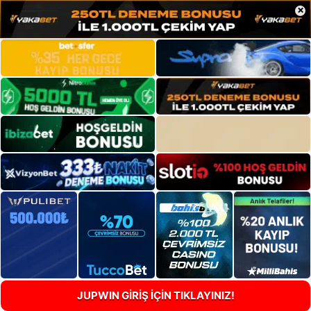
×
JUPWIN GİRİŞ İÇİN TIKLAYINIZ!