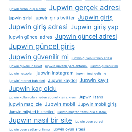
Jupwin gerçek adresi
jupwin futbol dışı alanlar
Jupwin giriş
jupwin giris twitter
jupwin girisi
Jupwin giriş adresi
Jupwin giriş yap
Jupwin güncel adresi
jupwin güncel adres
Jupwin güncel giriş
Jupwin güvenilir mi
jupwin güvenilir web sitesi
jupwin güvenilir şirket
jupwin güvenli para aktarımı
jupwin güvenlir mi
jupwin instagram
jupwin hesapları
jupwin i̇maj gelişme
Jupwin kayıt
Jupwin kaydol
jupwin i̇nternet bahisleri
Jupwin kaç oldu
Jupwin lisans
jupwin kullanıcıları neden abonelikten çıkıyor
Jupwin mobil
jupwin maç izle
Jupwin mobil giriş
Jupwin müşteri hizmetleri
jupwin müşteri temsilcisi sistemi
Jupwin nasıl bir site
jupwin oyun adresi
jupwin oyun sitesi
jupwin oyun sağlayıcı firma