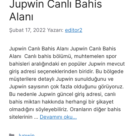
Jupwin Canlı Bahis
Alanı
Şubat 17, 2022
Yazarı:
editor2
Jupwin Canlı Bahis Alanı Jupwin Canlı Bahis
Alanı Canlı bahis bölümü, muhtemelen spor
bahisleri aralığındaki en popüler Jupwin mevcut
giriş adresi seçeneklerinden biridir. Bu bölgede
müşterilere detaylı Jupwin sunulduğunu ve
Jupwin sayısının çok fazla olduğunu görüyoruz.
Bu nedenle Jupwin güncel giriş adresi, canlı
bahis miktarı hakkında herhangi bir şikayet
olmadığını söyleyebiliriz. Oranların diğer bahis
sitelerinin …
Devamını oku…
Kategoriler
Jupwin