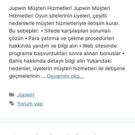
Jupwin Müşteri Hizmetleri Jupwin Müşteri
Hizmetleri Oyun sitelerinin üyeleri, çeşitli
nedenlerle müşteri hizmetleriyle iletişim kurar.
Bu sebepler: ⦁ Sitede karşılaşılan sorunları
çözün ⦁ Para yatırma ve çekme prosedürleri
hakkında yardım ve bilgi alın ⦁ Web sitesinde
programa başvurduktan sonra alınan bonuslar ⦁
Bahis hakkında detaylı bilgi alın Yukarıdaki
nedenler, üyelerin müşteri hizmetleri ile iletişime
geçmelerinin …
Devamını oku…
Kategoriler
Jupwin
Yorum yap