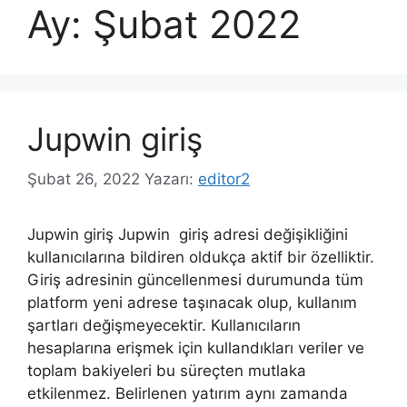
Ay:
Şubat 2022
Jupwin giriş
Şubat 26, 2022
Yazarı:
editor2
Jupwin giriş Jupwin giriş adresi değişikliğini
kullanıcılarına bildiren oldukça aktif bir özelliktir.
Giriş adresinin güncellenmesi durumunda tüm
platform yeni adrese taşınacak olup, kullanım
şartları değişmeyecektir. Kullanıcıların
hesaplarına erişmek için kullandıkları veriler ve
toplam bakiyeleri bu süreçten mutlaka
etkilenmez. Belirlenen yatırım aynı zamanda