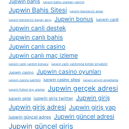
Jupwin bahis
jupwin bahis oranları yatırım
Jupwin Bahis Sitesi
jupwin benzersiz amaç
Jupwin bonus
jupwin canli
jupwin benzersiz başarı akışı
Jupwin canli destek
Jupwin canlı bahis
Jupwin canlı casino
Jupwin canlı maç izleme
jupwin canlı yardım konusu
jupwin canlı yardımına kimler erişebilir
Jupwin casino oyunları
Jupwin casino
jupwin casino sitesi
jupwin casino sektörü
jupwin erişim engelleme
Jupwin gerçek adresi
jupwin futbol dışı alanlar
Jupwin giriş
jupwin giris twitter
jupwin girisi
Jupwin giriş adresi
Jupwin giriş yap
Jupwin güncel adresi
jupwin güncel adres
Jupwin güncel giriş