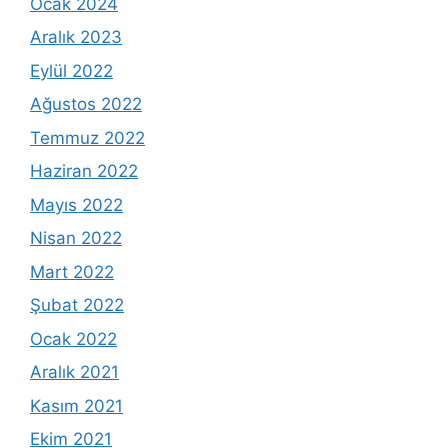
Ocak 2024
Aralık 2023
Eylül 2022
Ağustos 2022
Temmuz 2022
Haziran 2022
Mayıs 2022
Nisan 2022
Mart 2022
Şubat 2022
Ocak 2022
Aralık 2021
Kasım 2021
Ekim 2021