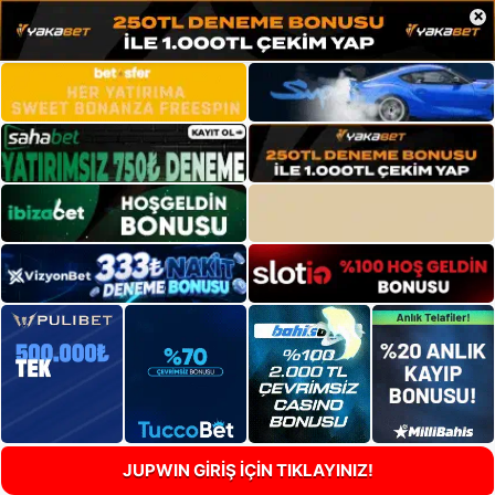
×
JUPWIN GİRİŞ İÇİN TIKLAYINIZ!