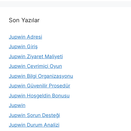
Son Yazılar
Jupwin Adresi
Jupwin Giriş
Jupwin Ziyaret Maliyeti
Jupwin Çevrimiçi Oyun
Jupwin Bilgi Organizasyonu
Jupwin Güvenilir Prosedür
Jupwin Hoşgeldin Bonusu
Jupwin
Jupwin Sorun Desteği
Jupwin Durum Analizi