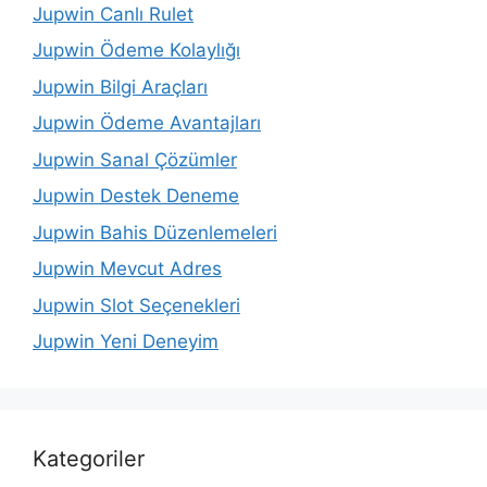
Jupwin Canlı Rulet
Jupwin Ödeme Kolaylığı
Jupwin Bilgi Araçları
Jupwin Ödeme Avantajları
Jupwin Sanal Çözümler
Jupwin Destek Deneme
Jupwin Bahis Düzenlemeleri
Jupwin Mevcut Adres
Jupwin Slot Seçenekleri
Jupwin Yeni Deneyim
Kategoriler