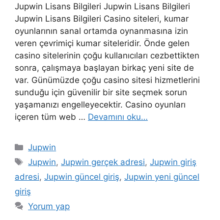
Jupwin Lisans Bilgileri Jupwin Lisans Bilgileri
Jupwin Lisans Bilgileri Casino siteleri, kumar
oyunlarının sanal ortamda oynanmasına izin
veren çevrimiçi kumar siteleridir. Önde gelen
casino sitelerinin çoğu kullanıcıları cezbettikten
sonra, çalışmaya başlayan birkaç yeni site de
var. Günümüzde çoğu casino sitesi hizmetlerini
sunduğu için güvenilir bir site seçmek sorun
yaşamanızı engelleyecektir. Casino oyunları
içeren tüm web …
Devamını oku…
Kategoriler
Jupwin
Etiketler
Jupwin
,
Jupwin gerçek adresi
,
Jupwin giriş
adresi
,
Jupwin güncel giriş
,
Jupwin yeni güncel
giriş
Yorum yap