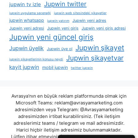
Jupwin twitter
jupwin tv izle
jupwin uygulama seçeneği
jupwin web sitesindeki şikayetler
jupwin whatsapp
Jupwin yeni adres
jupwin yatırım
Jupwin yeni adresi
Jupwin yeni giriş
Jupwin yeni giriş adresi
Jupwin yeni güncel giriş
Jupwin şikayet
Jupwin üyelik
Jupwin üye ol
Jupwin şikayetvar
jupwin şikayetlerinin konusu neydi
kayit jupwin
mobil jupwin
twitter jupwin
Avrasya'nın en büyük reklam platformunda olmak için
Microsoft Teams:
reklam@avrasyamarketing.com
adresimizden veya Telegram: @Avrasyamarketing
adresimizden irtibat kurabilirsiniz. (Tek iletişim
adreslerimiz teams / telegram ve mail adresimizdir.
Harici hiçbir iletişim adresimiz bulunmamaktadır.
Lütfen itibar etmeyiniz.) Türkiye yasalarına göre 7258