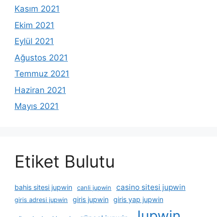
Kasım 2021
Ekim 2021
Eylül 2021
Ağustos 2021
Temmuz 2021
Haziran 2021
Mayıs 2021
Etiket Bulutu
casino sitesi jupwin
bahis sitesi jupwin
canli jupwin
giris jupwin
giris yap jupwin
giris adresi jupwin
Jupwin