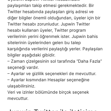
paylaşımları takip etmesi gerekmektedir. Bir
Twitter hesabında paylaşılan giriş adresi ve
diğer bilgiler önemli olduğundan, üyeler için bir
Twitter hesabı zorunludur. Jupwin Twitter
hesabı kullanan üyeler, Twitter program
verilerinin yerini öğrenmek ister. Jupwin bahis
sitelerinin üyelerinden gelen bu talep
karşılığında verilerini paylaştığı yerler. Paylaşılan
bilgiler aşağıdaki gibidir.
– Zaman çizelgesinin sol tarafında “Daha Fazla”
seçeneği vardır.
– Ayarlar ve gizlilik seçenekleri de mevcuttur.
– Ayarlar kısmından Hesaplar seçeneğine
ulaşabilirsiniz.
Veri ve izinler bölümünde birçok seçenek
mevcuttur.