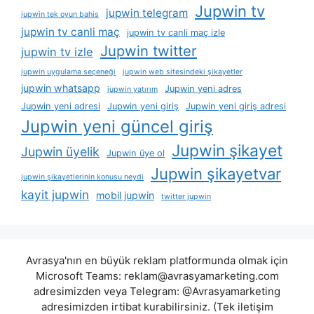
Jupwin tv
jupwin telegram
jupwin tek oyun bahis
jupwin tv canli maç
jupwin tv canli maç izle
Jupwin twitter
jupwin tv izle
jupwin uygulama seçeneği
jupwin web sitesindeki şikayetler
jupwin whatsapp
Jupwin yeni adres
jupwin yatırım
Jupwin yeni adresi
Jupwin yeni giriş
Jupwin yeni giriş adresi
Jupwin yeni güncel giriş
Jupwin şikayet
Jupwin üyelik
Jupwin üye ol
Jupwin şikayetvar
jupwin şikayetlerinin konusu neydi
kayit jupwin
mobil jupwin
twitter jupwin
Avrasya'nın en büyük reklam platformunda olmak için
Microsoft Teams:
reklam@avrasyamarketing.com
adresimizden veya Telegram: @Avrasyamarketing
adresimizden irtibat kurabilirsiniz. (Tek iletişim