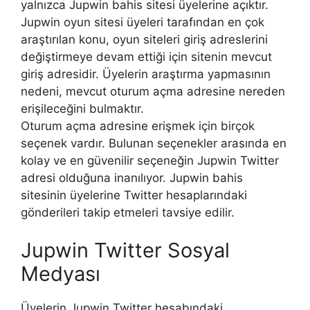
yalnızca Jupwin bahis sitesi üyelerine açıktır.
Jupwin oyun sitesi üyeleri tarafından en çok
araştırılan konu, oyun siteleri giriş adreslerini
değiştirmeye devam ettiği için sitenin mevcut
giriş adresidir. Üyelerin araştırma yapmasının
nedeni, mevcut oturum açma adresine nereden
erişileceğini bulmaktır.
Oturum açma adresine erişmek için birçok
seçenek vardır. Bulunan seçenekler arasında en
kolay ve en güvenilir seçeneğin Jupwin Twitter
adresi olduğuna inanılıyor. Jupwin bahis
sitesinin üyelerine Twitter hesaplarındaki
gönderileri takip etmeleri tavsiye edilir.
Jupwin Twitter Sosyal
Medyası
Üyelerin Jupwin Twitter hesabındaki