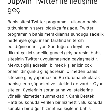
Jupwin Twitter ile iletişime
geç
Bahis sitesi Twitter programını kullanan bahis
tutkunlarının sayısı oldukça fazladır. Twitter
programının bahis meraklılarına sunduğu sadelik
nedeniyle çoğu insan tarafından tercih
edildiğine inanılıyor. Sunduğu en keyifli ve
dikkat çekici sadelik, güncel giriş adresini bahis
sitesinin Twitter uygulamasında paylaşmaktır.
Mevcut giriş adresini bilmek kişiler için çok
önemlidir çünkü giriş adresini bilmeden bahis
sitesine giriş yapamazlar. Bu duruma ek olarak
bahisçilerin şüpheleri ve istekleri de vardır. Oyun
siteleri, üyelerinin sorunlarına ve isteklerine
yönelik hizmetler sunmaktadır. Canlı Destek
Hattı bu konuda verilen bir hizmettir. Bu konuda
sunulan bir diğer hizmet ise kişilerin bahis