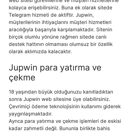
web sitesi görevlilerine ve müşteri hizmetlerine
kolayca erişebilirsiniz. Buna ek olarak sitede
Telegram hizmeti de aktiftir. Jupwin,
müşterilerinin ihtiyaçlarını müşteri hizmetleri
aracılığıyla başarıyla karşılamaktadır. Sitenin
birçok olumlu yönüne rağmen sitede canlı
destek hattının olmaması olumsuz bir özellik
olarak aklımızda kalacaktır.
Jupwin para yatırma ve
çekme
18 yaşından büyük olduğunuzu kanıtladıktan
sonra Jupwin web sitesine üye olabilirsiniz.
Çevrimiçi ödeme teknolojisinin kullanımı giderek
yaygınlaşmaktadır.
Ayrıca para yatırma ve çekme işlemleri de eskisi
kadar zahmetli değil. Bununla birlikte bahis