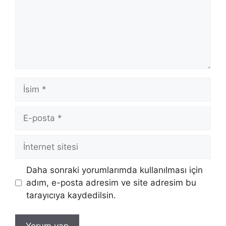
İsim
E-
posta
İnternet
sitesi
Daha sonraki yorumlarımda kullanılması için
adım, e-posta adresim ve site adresim bu
tarayıcıya kaydedilsin.