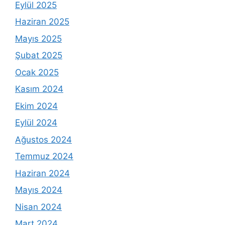
Eylül 2025
Haziran 2025
Mayıs 2025
Şubat 2025
Ocak 2025
Kasım 2024
Ekim 2024
Eylül 2024
Ağustos 2024
Temmuz 2024
Haziran 2024
Mayıs 2024
Nisan 2024
Mart 2024