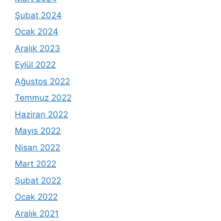
Şubat 2024
Ocak 2024
Aralık 2023
Eylül 2022
Ağustos 2022
Temmuz 2022
Haziran 2022
Mayıs 2022
Nisan 2022
Mart 2022
Şubat 2022
Ocak 2022
Aralık 2021