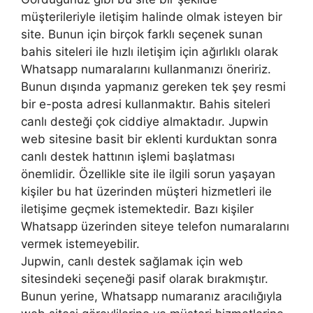
müşterileriyle iletişim halinde olmak isteyen bir
site. Bunun için birçok farklı seçenek sunan
bahis siteleri ile hızlı iletişim için ağırlıklı olarak
Whatsapp numaralarını kullanmanızı öneririz.
Bunun dışında yapmanız gereken tek şey resmi
bir e-posta adresi kullanmaktır. Bahis siteleri
canlı desteği çok ciddiye almaktadır. Jupwin
web sitesine basit bir eklenti kurduktan sonra
canlı destek hattının işlemi başlatması
önemlidir. Özellikle site ile ilgili sorun yaşayan
kişiler bu hat üzerinden müşteri hizmetleri ile
iletişime geçmek istemektedir. Bazı kişiler
Whatsapp üzerinden siteye telefon numaralarını
vermek istemeyebilir.
Jupwin, canlı destek sağlamak için web
sitesindeki seçeneği pasif olarak bırakmıştır.
Bunun yerine, Whatsapp numaranız aracılığıyla