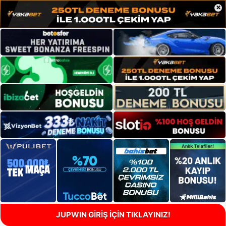
×
JUPWIN GİRİŞ İÇİN TIKLAYINIZ!