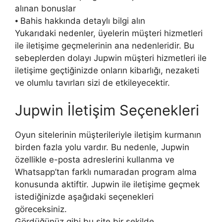
alınan bonuslar
⦁ Bahis hakkında detaylı bilgi alın
Yukarıdaki nedenler, üyelerin müşteri hizmetleri
ile iletişime geçmelerinin ana nedenleridir. Bu
sebeplerden dolayı Jupwin müşteri hizmetleri ile
iletişime geçtiğinizde onların kibarlığı, nezaketi
ve olumlu tavırları sizi de etkileyecektir.
Jupwin İletişim Seçenekleri
Oyun sitelerinin müşterileriyle iletişim kurmanın
birden fazla yolu vardır. Bu nedenle, Jupwin
özellikle e-posta adreslerini kullanma ve
Whatsapp’tan farklı numaradan program alma
konusunda aktiftir. Jupwin ile iletişime geçmek
istediğinizde aşağıdaki seçenekleri
göreceksiniz.
Gördüğünüz gibi bu site bir şekilde