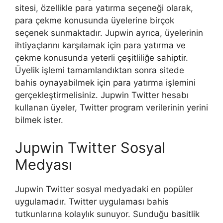
sitesi, özellikle para yatırma seçeneği olarak,
para çekme konusunda üyelerine birçok
seçenek sunmaktadır. Jupwin ayrıca, üyelerinin
ihtiyaçlarını karşılamak için para yatırma ve
çekme konusunda yeterli çeşitliliğe sahiptir.
Üyelik işlemi tamamlandıktan sonra sitede
bahis oynayabilmek için para yatırma işlemini
gerçekleştirmelisiniz. Jupwin Twitter hesabı
kullanan üyeler, Twitter program verilerinin yerini
bilmek ister.
Jupwin Twitter Sosyal
Medyası
Jupwin Twitter sosyal medyadaki en popüler
uygulamadır. Twitter uygulaması bahis
tutkunlarına kolaylık sunuyor. Sunduğu basitlik