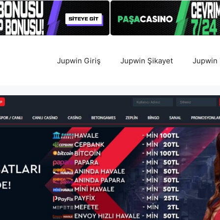
Jupwin Giriş
Jupwin Şikayet
Jupwin 