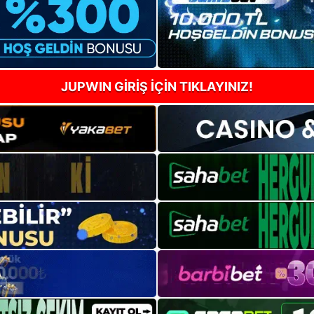
JUPWIN GİRİŞ İÇİN TIKLAYINIZ!