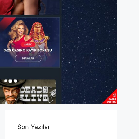
Son Yazılar