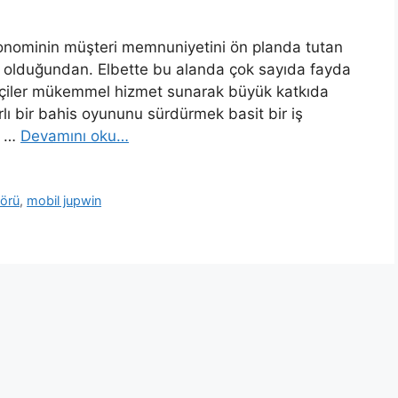
onominin müşteri memnuniyetini ön planda tutan
sı olduğundan. Elbette bu alanda çok sayıda fayda
hisçiler mükemmel hizmet sunarak büyük katkıda
arlı bir bahis oyununu sürdürmek basit bir iş
k …
Devamını oku…
törü
,
mobil jupwin