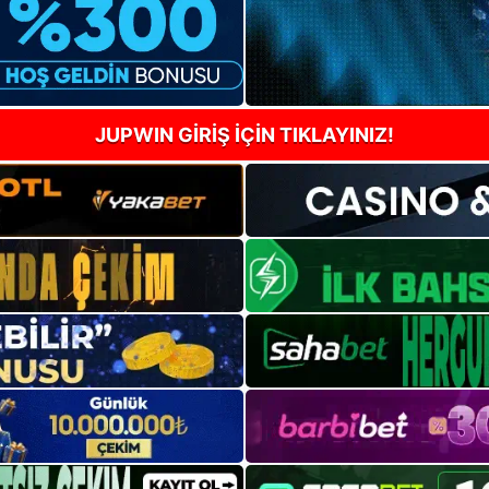
JUPWIN GİRİŞ İÇİN TIKLAYINIZ!