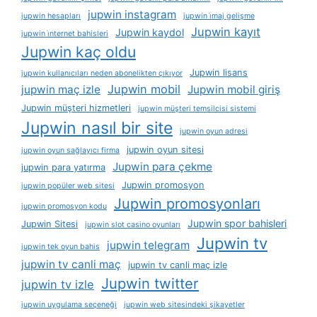
jupwin instagram
jupwin hesapları
jupwin i̇maj gelişme
Jupwin kayıt
Jupwin kaydol
jupwin i̇nternet bahisleri
Jupwin kaç oldu
Jupwin lisans
jupwin kullanıcıları neden abonelikten çıkıyor
Jupwin mobil
jupwin maç izle
Jupwin mobil giriş
Jupwin müşteri hizmetleri
jupwin müşteri temsilcisi sistemi
Jupwin nasıl bir site
jupwin oyun adresi
jupwin oyun sitesi
jupwin oyun sağlayıcı firma
Jupwin para çekme
jupwin para yatırma
Jupwin promosyon
jupwin popüler web sitesi
Jupwin promosyonları
jupwin promosyon kodu
Jupwin spor bahisleri
Jupwin Sitesi
jupwin slot casino oyunları
Jupwin tv
jupwin telegram
jupwin tek oyun bahis
jupwin tv canli maç
jupwin tv canli maç izle
Jupwin twitter
jupwin tv izle
jupwin uygulama seçeneği
jupwin web sitesindeki şikayetler