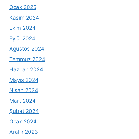
Ocak 2025
Kasım 2024
Ekim 2024
Eylül 2024
Ağustos 2024
Temmuz 2024
Haziran 2024
Mayıs 2024
Nisan 2024
Mart 2024
Şubat 2024
Ocak 2024
Aralık 2023