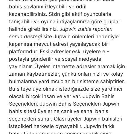
bahis şovlarını izleyebilir ve ödül
kazanabilirsiniz. Sizin gibi aktif oyuncularla
tanışabilir ve oyuna ihtiyaçlarınıza göre gruplar
halinde girebilirsiniz.
Jupwin bahis raporları
sorun desteği
site Jupwin önlemleri nedeniyle
kapanırsa mevcut adresi yayınlayacak bir
platformdur. Eski adresler eski üyelere e -
postayla gönderilir ve sosyal medyada
yayınlanır. Üyeler internette adresler aramak için
zaman kaybetmezler, çünkü onları hızlı ve kolay
bulmalarına yardımcı olan bir sisteme sahiptirler.
Bu siteye üye olmak istediğinizde size yardımcı
olacak birçok insan ve yer var. Jupwin Bahis
Seçenekleri. Jupwin Bahis Seçenekleri Jupwin
bahis sitesi üyelerine canlı ve sanal bahis
seçenekleri sunar. Olası üyeler Jupwin bahisleri
istedikleri herkesle oynayabilir. Jupwin farklı
bahis türleri arasından seçim yapabilirsiniz,