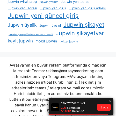
jupwin whatsapp
Jupwin yeni adres
jupwin yatırım
Jupwin yeni adresi
Jupwin yeni giriş
Jupwin yeni giriş adresi
Jupwin yeni güncel giriş
Jupwin şikayet
Jupwin üyelik
Jupwin üye ol
Jupwin şikayetvar
jupwin şikayetlerinin konusu neydi
kayit jupwin
mobil jupwin
twitter jupwin
Avrasya'nın en büyük reklam platformunda olmak için
Microsoft Teams:
reklam@avrasyamarketing.com
adresimizden veya Telegram: @Avrasyamarketing
adresimizden irtibat kurabilirsiniz. (Tek iletişim
adreslerimiz teams / telegram ve mail adresimizdir.
Harici hiçbir iletişim adresimiz bulunmamaktadır.
Lütfen itibar etmeyiniz.) Türkiye yasalarına göre 7258
sayılı kanun uyarınca yasa dışı bahis oynamanın
cezaları mevcuttur. Şu an bulunduğunuz site hiç bir