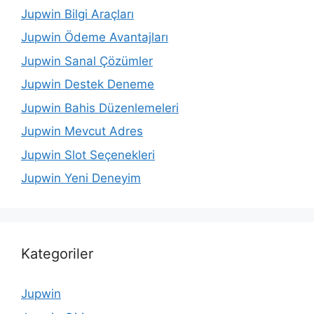
Jupwin Bilgi Araçları
Jupwin Ödeme Avantajları
Jupwin Sanal Çözümler
Jupwin Destek Deneme
Jupwin Bahis Düzenlemeleri
Jupwin Mevcut Adres
Jupwin Slot Seçenekleri
Jupwin Yeni Deneyim
Kategoriler
Jupwin