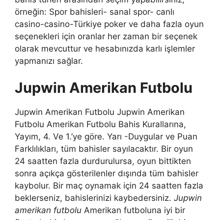
örneğin: Spor bahisleri- sanal spor- canlı
casino-casino-Türkiye poker ve daha fazla oyun
seçenekleri için oranlar her zaman bir seçenek
olarak mevcuttur ve hesabınızda karlı işlemler
yapmanızı sağlar.
Jupwin Amerikan Futbolu
Jupwin Amerikan Futbolu Jupwin Amerikan
Futbolu Amerikan Futbolu Bahis Kurallarına,
Yayım, 4. Ve 1.’ye göre. Yarı -Duygular ve Puan
Farklılıkları, tüm bahisler sayılacaktır. Bir oyun
24 saatten fazla durdurulursa, oyun bittikten
sonra açıkça gösterilenler dışında tüm bahisler
kaybolur. Bir maç oynamak için 24 saatten fazla
beklerseniz, bahislerinizi kaybedersiniz.
Jupwin
amerikan futbolu
Amerikan futboluna iyi bir