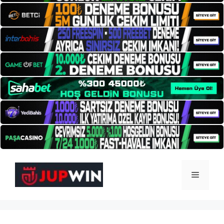
İçeriğe
atla
Menü