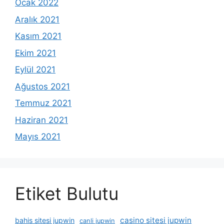
Ocak 2022
Aralık 2021
Kasım 2021
Ekim 2021
Eylül 2021
Ağustos 2021
Temmuz 2021
Haziran 2021
Mayıs 2021
Etiket Bulutu
casino sitesi jupwin
bahis sitesi jupwin
canli jupwin