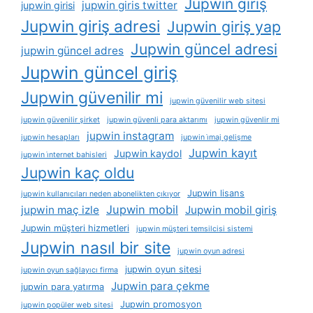
Jupwin giriş
jupwin giris twitter
jupwin girisi
Jupwin giriş adresi
Jupwin giriş yap
Jupwin güncel adresi
jupwin güncel adres
Jupwin güncel giriş
Jupwin güvenilir mi
jupwin güvenilir web sitesi
jupwin güvenilir şirket
jupwin güvenli para aktarımı
jupwin güvenlir mi
jupwin instagram
jupwin hesapları
jupwin i̇maj gelişme
Jupwin kayıt
Jupwin kaydol
jupwin i̇nternet bahisleri
Jupwin kaç oldu
Jupwin lisans
jupwin kullanıcıları neden abonelikten çıkıyor
Jupwin mobil
jupwin maç izle
Jupwin mobil giriş
Jupwin müşteri hizmetleri
jupwin müşteri temsilcisi sistemi
Jupwin nasıl bir site
jupwin oyun adresi
jupwin oyun sitesi
jupwin oyun sağlayıcı firma
Jupwin para çekme
jupwin para yatırma
Jupwin promosyon
jupwin popüler web sitesi