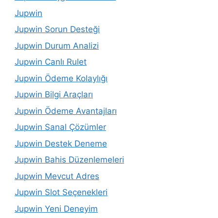
Jupwin
Jupwin Sorun Desteği
Jupwin Durum Analizi
Jupwin Canlı Rulet
Jupwin Ödeme Kolaylığı
Jupwin Bilgi Araçları
Jupwin Ödeme Avantajları
Jupwin Sanal Çözümler
Jupwin Destek Deneme
Jupwin Bahis Düzenlemeleri
Jupwin Mevcut Adres
Jupwin Slot Seçenekleri
Jupwin Yeni Deneyim