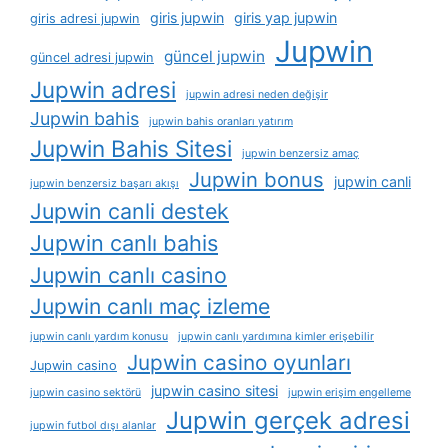
giris jupwin
giris yap jupwin
giris adresi jupwin
Jupwin
güncel jupwin
güncel adresi jupwin
Jupwin adresi
jupwin adresi neden değişir
Jupwin bahis
jupwin bahis oranları yatırım
Jupwin Bahis Sitesi
jupwin benzersiz amaç
Jupwin bonus
jupwin canli
jupwin benzersiz başarı akışı
Jupwin canli destek
Jupwin canlı bahis
Jupwin canlı casino
Jupwin canlı maç izleme
jupwin canlı yardım konusu
jupwin canlı yardımına kimler erişebilir
Jupwin casino oyunları
Jupwin casino
jupwin casino sitesi
jupwin casino sektörü
jupwin erişim engelleme
Jupwin gerçek adresi
jupwin futbol dışı alanlar