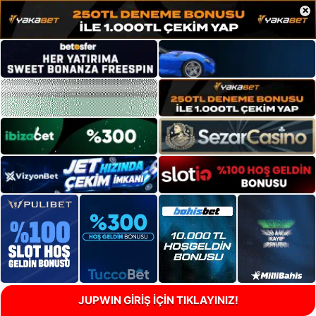
×
JUPWIN GİRİŞ İÇİN TIKLAYINIZ!