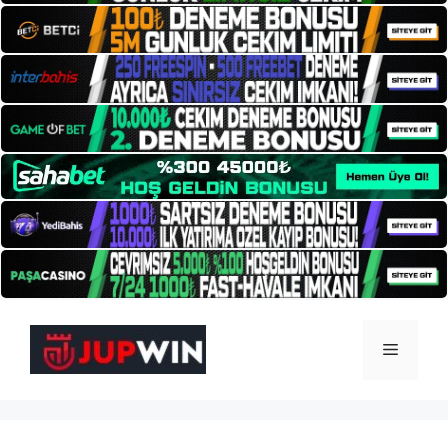
İçeriğe
atla
Menü