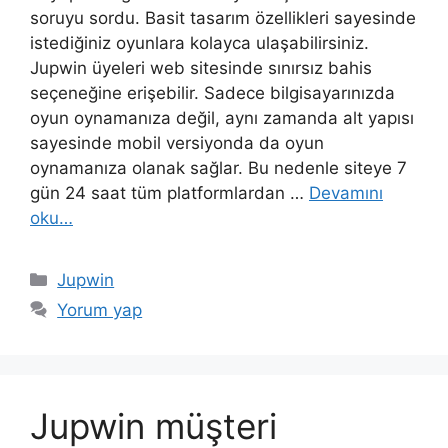
soruyu sordu. Basit tasarım özellikleri sayesinde
istediğiniz oyunlara kolayca ulaşabilirsiniz.
Jupwin üyeleri web sitesinde sınırsız bahis
seçeneğine erişebilir. Sadece bilgisayarınızda
oyun oynamanıza değil, aynı zamanda alt yapısı
sayesinde mobil versiyonda da oyun
oynamanıza olanak sağlar. Bu nedenle siteye 7
gün 24 saat tüm platformlardan …
Devamını
oku…
Kategoriler
Jupwin
Yorum yap
Jupwin müşteri