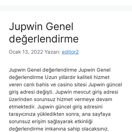
Jupwin Genel
değerlendirme
Ocak 13, 2022
Yazarı:
editor2
Jupwin Genel değerlendirme Jupwin Genel
değerlendirme Uzun yıllardır kaliteli hizmet
veren canlı bahis ve casino sitesi Jupwin güncel
giriş adresi değişti. Jupwin mevcut giriş adresi
üzerinden sorunsuz hizmet vermeye devam
etmektedir. Jupwin güncel giriş adresini
tarayıcınıza yükledikten sonra, ana sayfaya
sorunsuz erişim sağlayarak etkinliği
değerlendirme imkanına sahip olacaksınız.