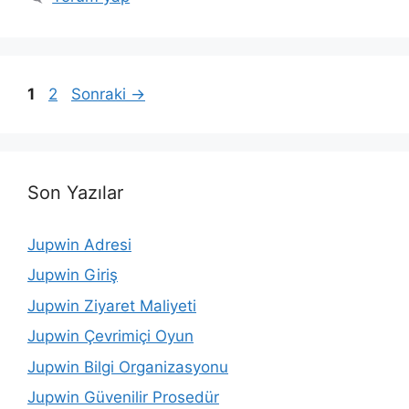
Yazı
Sayfa
Sayfa
1
2
Sonraki
→
dolaşımı
Son Yazılar
Jupwin Adresi
Jupwin Giriş
Jupwin Ziyaret Maliyeti
Jupwin Çevrimiçi Oyun
Jupwin Bilgi Organizasyonu
Jupwin Güvenilir Prosedür