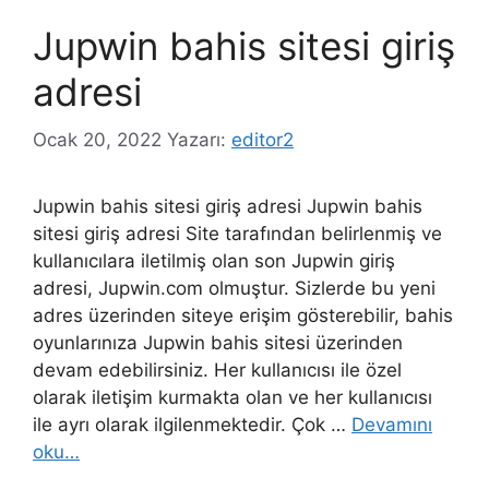
Jupwin bahis sitesi giriş
adresi
Ocak 20, 2022
Yazarı:
editor2
Jupwin bahis sitesi giriş adresi Jupwin bahis
sitesi giriş adresi Site tarafından belirlenmiş ve
kullanıcılara iletilmiş olan son Jupwin giriş
adresi, Jupwin.com olmuştur. Sizlerde bu yeni
adres üzerinden siteye erişim gösterebilir, bahis
oyunlarınıza Jupwin bahis sitesi üzerinden
devam edebilirsiniz. Her kullanıcısı ile özel
olarak iletişim kurmakta olan ve her kullanıcısı
ile ayrı olarak ilgilenmektedir. Çok …
Devamını
oku…