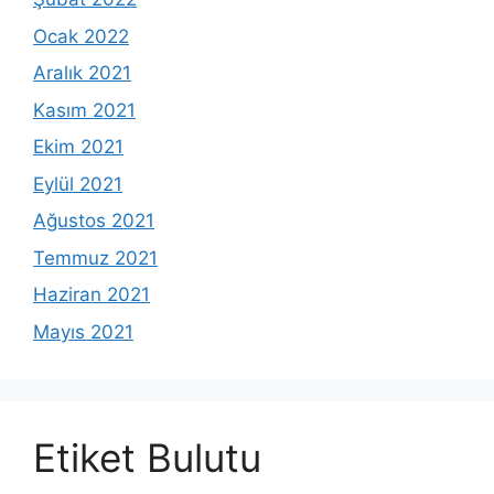
Ocak 2022
Aralık 2021
Kasım 2021
Ekim 2021
Eylül 2021
Ağustos 2021
Temmuz 2021
Haziran 2021
Mayıs 2021
Etiket Bulutu