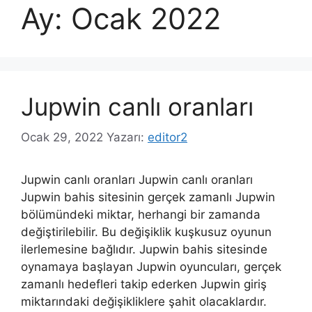
Ay:
Ocak 2022
Jupwin canlı oranları
Ocak 29, 2022
Yazarı:
editor2
Jupwin canlı oranları Jupwin canlı oranları
Jupwin bahis sitesinin gerçek zamanlı Jupwin
bölümündeki miktar, herhangi bir zamanda
değiştirilebilir. Bu değişiklik kuşkusuz oyunun
ilerlemesine bağlıdır. Jupwin bahis sitesinde
oynamaya başlayan Jupwin oyuncuları, gerçek
zamanlı hedefleri takip ederken Jupwin giriş
miktarındaki değişikliklere şahit olacaklardır.