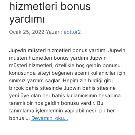
hizmetleri bonus
yardımı
Ocak 25, 2022
Yazarı:
editor2
Jupwin müşteri hizmetleri bonus yardımı Jupwin
müşteri hizmetleri bonus yardımı Jupwin
müşteri hizmetleri, özellikle hoş geldin bonusu
konusunda siteyi beğenen acemi kullanıcılar için
sınırsız yardım sağlar. Hepimizin bildiği gibi
birçok bahis sitesinde Jupwin bahis sitesine
yeni üye olan her bahis kullanıcısının hesabına
tanımlı bir hoş geldin bonusu vardır. Bu
tanımlama işlemlerinin yapılabilmesi için her
bonus …
Devamını oku…