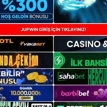
JUPWIN GİRİŞ İÇİN TIKLAYINIZ!