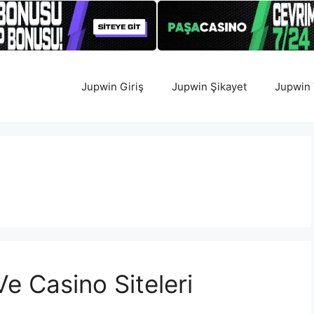
Jupwin Giriş
Jupwin Şikayet
Jupwin 
e Casino Siteleri