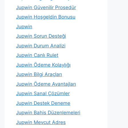
Jupwin Güvenilir Prosedür
Jupwin Hoşgeldin Bonusu
Jupwin
Jupwin Sorun Desteği
Jupwin Durum Analizi
Jupwin Canlı Rulet
Jupwin Ödeme Kolaylığı
Jupwin Bilgi Araçları
Jupwin Ödeme Avantajları
Jupwin Sanal Çözümler
Jupwin Destek Deneme
Jupwin Bahis Düzenlemeleri
Jupwin Mevcut Adres