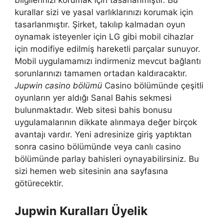
bilgilerinizi korumak için tasarlanmıştır. Bu
kurallar sizi ve yasal varlıklarınızı korumak için
tasarlanmıştır. Şirket, takılıp kalmadan oyun
oynamak isteyenler için LG gibi mobil cihazlar
için modifiye edilmiş hareketli parçalar sunuyor.
Mobil uygulamamızı indirmeniz mevcut bağlantı
sorunlarınızı tamamen ortadan kaldıracaktır.
Jupwin casino bölümü
Casino bölümünde çeşitli
oyunların yer aldığı Sanal Bahis sekmesi
bulunmaktadır. Web sitesi bahis bonusu
uygulamalarının dikkate alınmaya değer birçok
avantajı vardır. Yeni adresinize giriş yaptıktan
sonra casino bölümünde veya canlı casino
bölümünde parlay bahisleri oynayabilirsiniz. Bu
sizi hemen web sitesinin ana sayfasına
götürecektir.
Jupwin Kuralları Üyelik