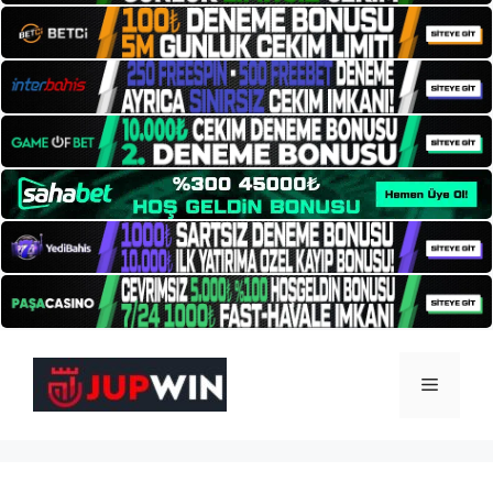
İçeriğe
atla
Menü