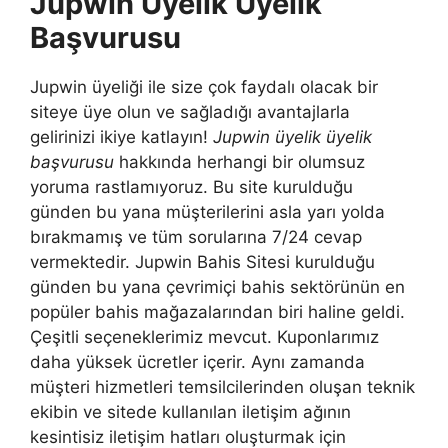
Jupwin Üyelik Üyelik
Başvurusu
Jupwin üyeliği ile size çok faydalı olacak bir
siteye üye olun ve sağladığı avantajlarla
gelirinizi ikiye katlayın!
Jupwin üyelik üyelik
başvurusu
hakkında herhangi bir olumsuz
yoruma rastlamıyoruz. Bu site kurulduğu
günden bu yana müşterilerini asla yarı yolda
bırakmamış ve tüm sorularına 7/24 cevap
vermektedir. Jupwin Bahis Sitesi kurulduğu
günden bu yana çevrimiçi bahis sektörünün en
popüler bahis mağazalarından biri haline geldi.
Çeşitli seçeneklerimiz mevcut. Kuponlarımız
daha yüksek ücretler içerir. Aynı zamanda
müşteri hizmetleri temsilcilerinden oluşan teknik
ekibin ve sitede kullanılan iletişim ağının
kesintisiz iletişim hatları oluşturmak için