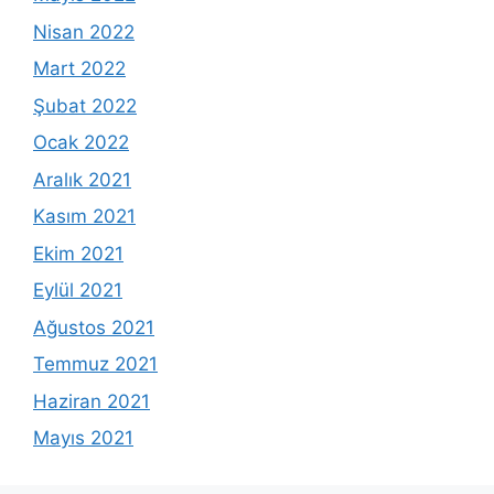
Nisan 2022
Mart 2022
Şubat 2022
Ocak 2022
Aralık 2021
Kasım 2021
Ekim 2021
Eylül 2021
Ağustos 2021
Temmuz 2021
Haziran 2021
Mayıs 2021