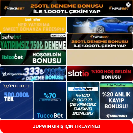
×
JUPWIN GİRİŞ İÇİN TIKLAYINIZ!