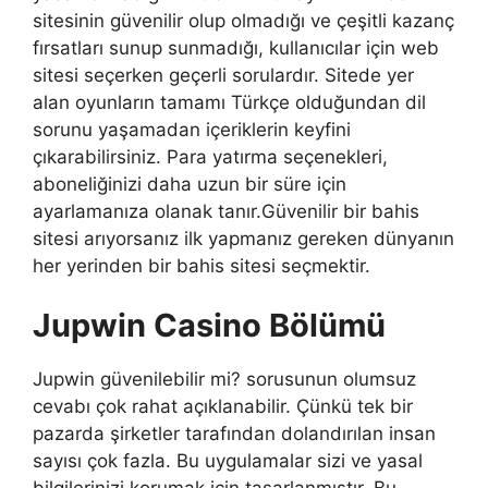
sitesinin güvenilir olup olmadığı ve çeşitli kazanç
fırsatları sunup sunmadığı, kullanıcılar için web
sitesi seçerken geçerli sorulardır. Sitede yer
alan oyunların tamamı Türkçe olduğundan dil
sorunu yaşamadan içeriklerin keyfini
çıkarabilirsiniz. Para yatırma seçenekleri,
aboneliğinizi daha uzun bir süre için
ayarlamanıza olanak tanır.Güvenilir bir bahis
sitesi arıyorsanız ilk yapmanız gereken dünyanın
her yerinden bir bahis sitesi seçmektir.
Jupwin Casino Bölümü
Jupwin güvenilebilir mi? sorusunun olumsuz
cevabı çok rahat açıklanabilir. Çünkü tek bir
pazarda şirketler tarafından dolandırılan insan
sayısı çok fazla. Bu uygulamalar sizi ve yasal