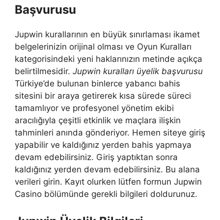
Başvurusu
Jupwin kurallarının en büyük sınırlaması ikamet
belgelerinizin orijinal olması ve Oyun Kuralları
kategorisindeki yeni haklarınızın metinde açıkça
belirtilmesidir.
Jupwin kuralları üyelik başvurusu
Türkiye’de bulunan binlerce yabancı bahis
sitesini bir araya getirerek kısa sürede süreci
tamamlıyor ve profesyonel yönetim ekibi
aracılığıyla çeşitli etkinlik ve maçlara ilişkin
tahminleri anında gönderiyor. Hemen siteye giriş
yapabilir ve kaldığınız yerden bahis yapmaya
devam edebilirsiniz. Giriş yaptıktan sonra
kaldığınız yerden devam edebilirsiniz. Bu alana
verileri girin. Kayıt olurken lütfen formun Jupwin
Casino bölümünde gerekli bilgileri doldurunuz.