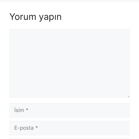
Yorum yapın
Yorum
İsim
E-
posta