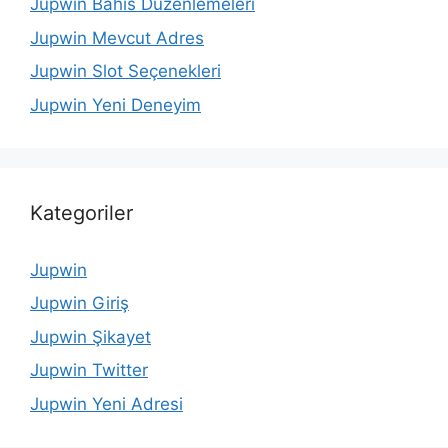
Jupwin Bahis Düzenlemeleri
Jupwin Mevcut Adres
Jupwin Slot Seçenekleri
Jupwin Yeni Deneyim
Kategoriler
Jupwin
Jupwin Giriş
Jupwin Şikayet
Jupwin Twitter
Jupwin Yeni Adresi