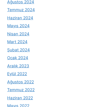
Ağustos 2024
Temmuz 2024
Haziran 2024
Mayıs 2024
Nisan 2024
Mart 2024
Şubat 2024
Ocak 2024
Aralık 2023
Eylül 2022
Ağustos 2022
Temmuz 2022
Haziran 2022
Mayıs 2022