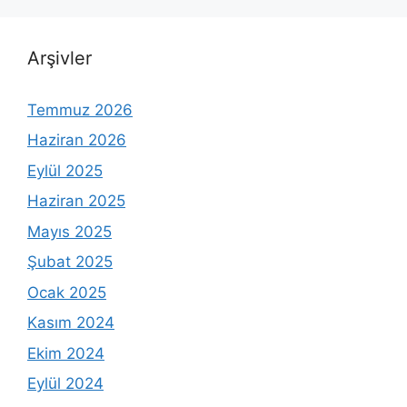
Arşivler
Temmuz 2026
Haziran 2026
Eylül 2025
Haziran 2025
Mayıs 2025
Şubat 2025
Ocak 2025
Kasım 2024
Ekim 2024
Eylül 2024