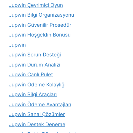
Jupwin Çevrimiçi Oyun
Jupwin Bilgi Organizasyonu
Jupwin Güvenilir Prosedür
Jupwin Hoşgeldin Bonusu
Jupwin
Jupwin Sorun Desteği
Jupwin Durum Analizi
Jupwin Canlı Rulet
Jupwin Ödeme Kolaylığı
Jupwin Bilgi Araçları
Jupwin Ödeme Avantajları
Jupwin Sanal Çözümler
Jupwin Destek Deneme