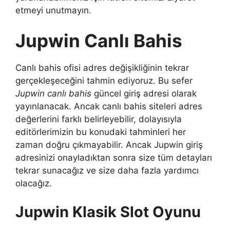
etmeyi unutmayın.
Jupwin Canlı Bahis
Canlı bahis ofisi adres değişikliğinin tekrar
gerçekleşeceğini tahmin ediyoruz. Bu sefer
Jupwin canlı bahis
güncel giriş adresi olarak
yayınlanacak. Ancak canlı bahis siteleri adres
değerlerini farklı belirleyebilir, dolayısıyla
editörlerimizin bu konudaki tahminleri her
zaman doğru çıkmayabilir. Ancak Jupwin giriş
adresinizi onayladıktan sonra size tüm detayları
tekrar sunacağız ve size daha fazla yardımcı
olacağız.
Jupwin Klasik Slot Oyunu