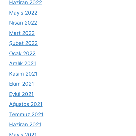
Haziran 2022
Mayıs 2022
Nisan 2022
Mart 2022
Şubat 2022
Ocak 2022
Aralık 2021
Kasım 2021
Ekim 2021
Eylül 2021
Ağustos 2021
Temmuz 2021
Haziran 2021
Mayıs 2021