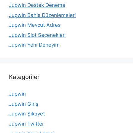
Jupwin Destek Deneme
Jupwin Bahis Düzenlemeleri
Jupwin Mevcut Adres
Jupwin Slot Seçenekleri
Jupwin Yeni Deneyim
Kategoriler
Jupwin
Jupwin Giriş
Jupwin Şikayet
Jupwin Twitter