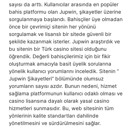
sayısı da arttı. Kullanıcılar arasında en popüler
bahis platformu olan Jupwin, şikayetler üzerine
sorgulanmaya başlandı. Bahisçiler üye olmadan
önce bir çevrimiçi sitenin her yönünü
sorgulamak ve lisanslı bir sitede güvenli bir
şekilde kazanmak isterler. Jupwin araştırdık ve
bu sitenin bir Türk casino sitesi olduğunu
öğrendik. Değerli bahisçilerimiz için bir fikir
oluşturmak amacıyla basit üyelik sorularına
yönelik kullanıcı yorumlarını inceledik. Sitenin ”
Jupwin Şikayetleri” bölümünde olumsuz
yorumların sayısı azdır. Bunun nedeni, hizmet
sağlama platformunun kullanıcı odaklı olması ve
casino lisansına dayalı olarak yasal casino
hizmetleri sunmasıdır. Bu, web sitesinin tüm
yönlerinin kalite standartları dahilinde
yönetilmesini ve sürdürülmesini sağlar.