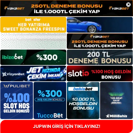
×
JUPWIN GİRİŞ İÇİN TIKLAYINIZ!