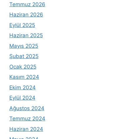
Temmuz 2026
Haziran 2026
Eylül 2025
Haziran 2025
Mayıs 2025
Şubat 2025
Ocak 2025
Kasım 2024
Ekim 2024
Eylül 2024
Ağustos 2024
Temmuz 2024
Haziran 2024