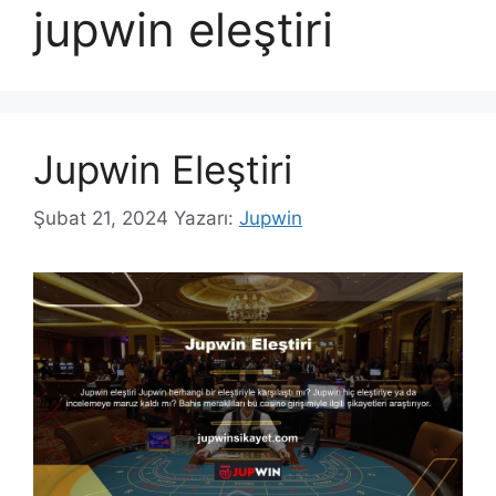
jupwin eleştiri
Jupwin Eleştiri
Şubat 21, 2024
Yazarı:
Jupwin