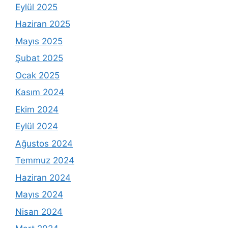
Eylül 2025
Haziran 2025
Mayıs 2025
Şubat 2025
Ocak 2025
Kasım 2024
Ekim 2024
Eylül 2024
Ağustos 2024
Temmuz 2024
Haziran 2024
Mayıs 2024
Nisan 2024