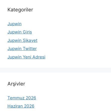
Kategoriler
Jupwin
Jupwin Giriş
Jupwin Şikayet
Jupwin Twitter
Jupwin Yeni Adresi
Arşivler
Temmuz 2026
Haziran 2026