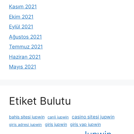
Kasım 2021
Ekim 2021
Eylül 2021
Ağustos 2021
Temmuz 2021
Haziran 2021
Mayıs 2021
Etiket Bulutu
casino sitesi jupwin
bahis sitesi jupwin
canli jupwin
giris jupwin
giris yap jupwin
giris adresi jupwin