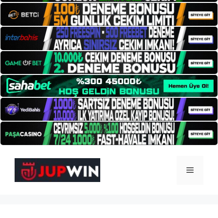
İçeriğe
atla
Menü