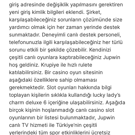
giriş adresinde değişiklik yapılmasını gerektiren
yeni giriş kimlik bilgileri eklendi. Şirket,
karşılaşabileceğiniz sorunların çözümünde size
yardımcı olmak için her zaman yerinde destek
sunmaktadır. Deneyimli canlı destek personeli,
telefonunuzla ilgili karşılaşabileceğiniz her türlü
sorunu etkili bir şekilde çözebilir. Kendinizi
çeşitli canlı oyunlara kaptırabileceğiniz Jupwin
hoş geldiniz. Krupiye ile hızlı rulete
katılabilirsiniz. Bir casino oyun sitesinin
aşağıdaki özelliklere sahip olmaması
gerekmektedir. Slot oyunları hakkında bilgi
toplayan kişilerin sıklıkla kullandığı lucky lady’s
charm deluxe 6 içeriğine ulaşabilirsiniz. Aşağıda
birçok kişinin hoşlanmadığı canlı casino slot
oyunlarının bir listesi bulunmaktadır, Jupwin
canlı TV hizmeti ile Türkiye’nin çeşitli
yerlerindeki tüm spor etkinliklerini ücretsiz