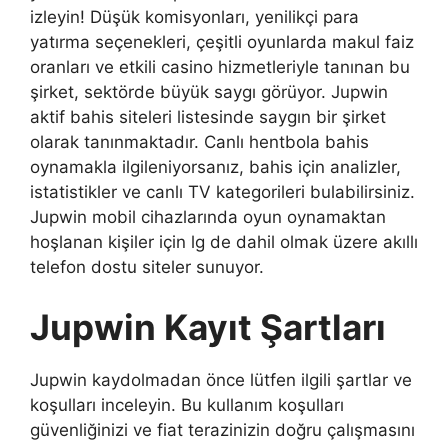
izleyin! Düşük komisyonları, yenilikçi para
yatırma seçenekleri, çeşitli oyunlarda makul faiz
oranları ve etkili casino hizmetleriyle tanınan bu
şirket, sektörde büyük saygı görüyor. Jupwin
aktif bahis siteleri listesinde saygın bir şirket
olarak tanınmaktadır. Canlı hentbola bahis
oynamakla ilgileniyorsanız, bahis için analizler,
istatistikler ve canlı TV kategorileri bulabilirsiniz.
Jupwin mobil cihazlarında oyun oynamaktan
hoşlanan kişiler için lg de dahil olmak üzere akıllı
telefon dostu siteler sunuyor.
Jupwin Kayıt Şartları
Jupwin kaydolmadan önce lütfen ilgili şartlar ve
koşulları inceleyin. Bu kullanım koşulları
güvenliğinizi ve fiat terazinizin doğru çalışmasını