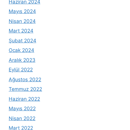
Haziran 2024
Mayıs 2024
Nisan 2024
Mart 2024
Şubat 2024
Ocak 2024
Aralık 2023
Eylül 2022
Ağustos 2022
Temmuz 2022
Haziran 2022
Mayıs 2022
Nisan 2022
Mart 2022