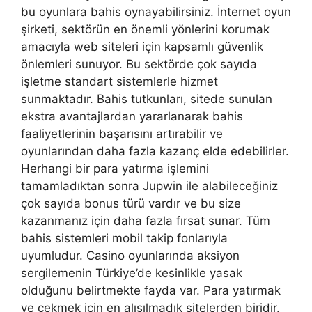
bu oyunlara bahis oynayabilirsiniz. İnternet oyun
şirketi, sektörün en önemli yönlerini korumak
amacıyla web siteleri için kapsamlı güvenlik
önlemleri sunuyor. Bu sektörde çok sayıda
işletme standart sistemlerle hizmet
sunmaktadır. Bahis tutkunları, sitede sunulan
ekstra avantajlardan yararlanarak bahis
faaliyetlerinin başarısını artırabilir ve
oyunlarından daha fazla kazanç elde edebilirler.
Herhangi bir para yatırma işlemini
tamamladıktan sonra Jupwin ile alabileceğiniz
çok sayıda bonus türü vardır ve bu size
kazanmanız için daha fazla fırsat sunar. Tüm
bahis sistemleri mobil takip fonlarıyla
uyumludur. Casino oyunlarında aksiyon
sergilemenin Türkiye’de kesinlikle yasak
olduğunu belirtmekte fayda var. Para yatırmak
ve çekmek için en alışılmadık sitelerden biridir.