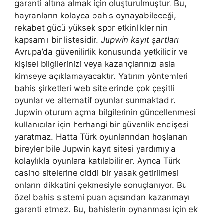
garanti altına almak için oluşturulmuştur. Bu,
hayranların kolayca bahis oynayabileceği,
rekabet gücü yüksek spor etkinliklerinin
kapsamlı bir listesidir.
Jupwin kayıt şartları
Avrupa’da güvenilirlik konusunda yetkilidir ve
kişisel bilgilerinizi veya kazançlarınızı asla
kimseye açıklamayacaktır. Yatırım yöntemleri
bahis şirketleri web sitelerinde çok çeşitli
oyunlar ve alternatif oyunlar sunmaktadır.
Jupwin oturum açma bilgilerinin güncellenmesi
kullanıcılar için herhangi bir güvenlik endişesi
yaratmaz. Hatta Türk oyunlarından hoşlanan
bireyler bile Jupwin kayıt sitesi yardımıyla
kolaylıkla oyunlara katılabilirler. Ayrıca Türk
casino sitelerine ciddi bir yasak getirilmesi
onların dikkatini çekmesiyle sonuçlanıyor. Bu
özel bahis sistemi puan açısından kazanmayı
garanti etmez. Bu, bahislerin oynanması için ek