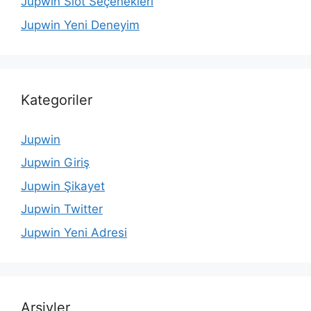
Jupwin Slot Seçenekleri
Jupwin Yeni Deneyim
Kategoriler
Jupwin
Jupwin Giriş
Jupwin Şikayet
Jupwin Twitter
Jupwin Yeni Adresi
Arşivler