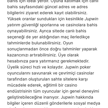
bahis için ideal yerdir. Oyuna katılmak için canlı
bahis sayfasındaki güncel adres ve adres
bilgilerini ziyaret ederek kayıt olabilirsiniz.
Yüksek oranlar sundukları için kesinlikle
Jupwin
yatırım güvenliği
sporlarına ve casinolara bahis
oynayabilirsiniz. Ayrıca sitede canlı bahis
seçeneği de yer aldığından maç ilerledikçe
tahminlerde bulunabilirsiniz. Oyun
sonuçlanmadan önce doğru tahminler yaparak
kazancınızı artırabilirsiniz. Üye olarak
hesabınıza para yatırmanız gerekmektedir.
Üyelik süreci hızlı ve kolaydır. Jupwin poker
oyuncularını savunarak ve çevrimiçi casinolar
tarafından oluşturulan sahte sitelere karşı
mücadele ederek, eğitimli bir casino
endüstrisinin tüm oyuncular için genel deneyimi
geliştirebileceğine inanıyor. Jupwin hakkında
bilgiler içeren düzenli gönderilerle sosyal medya