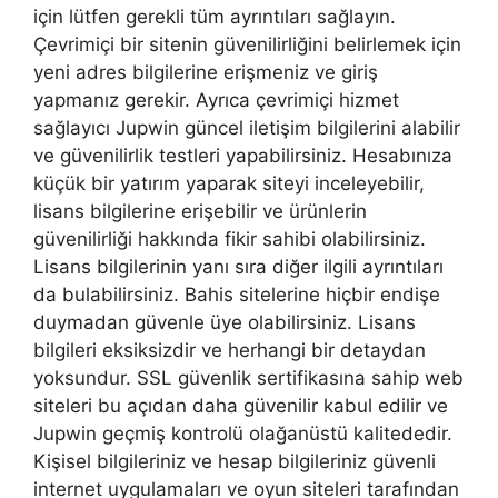
için lütfen gerekli tüm ayrıntıları sağlayın.
Çevrimiçi bir sitenin güvenilirliğini belirlemek için
yeni adres bilgilerine erişmeniz ve giriş
yapmanız gerekir. Ayrıca çevrimiçi hizmet
sağlayıcı Jupwin güncel iletişim bilgilerini alabilir
ve güvenilirlik testleri yapabilirsiniz. Hesabınıza
küçük bir yatırım yaparak siteyi inceleyebilir,
lisans bilgilerine erişebilir ve ürünlerin
güvenilirliği hakkında fikir sahibi olabilirsiniz.
Lisans bilgilerinin yanı sıra diğer ilgili ayrıntıları
da bulabilirsiniz. Bahis sitelerine hiçbir endişe
duymadan güvenle üye olabilirsiniz. Lisans
bilgileri eksiksizdir ve herhangi bir detaydan
yoksundur. SSL güvenlik sertifikasına sahip web
siteleri bu açıdan daha güvenilir kabul edilir ve
Jupwin geçmiş kontrolü olağanüstü kalitededir.
Kişisel bilgileriniz ve hesap bilgileriniz güvenli
internet uygulamaları ve oyun siteleri tarafından