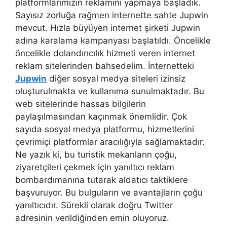
platformlarımızın reklamını yapmaya başladık.
Sayısız zorluğa rağmen internette sahte Jupwin
mevcut. Hızla büyüyen internet şirketi Jupwin
adına karalama kampanyası başlatıldı. Öncelikle
öncelikle dolandırıcılık hizmeti veren internet
reklam sitelerinden bahsedelim. İnternetteki
Jupwin
diğer sosyal medya siteleri izinsiz
oluşturulmakta ve kullanıma sunulmaktadır. Bu
web sitelerinde hassas bilgilerin
paylaşılmasından kaçınmak önemlidir. Çok
sayıda sosyal medya platformu, hizmetlerini
çevrimiçi platformlar aracılığıyla sağlamaktadır.
Ne yazık ki, bu turistik mekanların çoğu,
ziyaretçileri çekmek için yanıltıcı reklam
bombardımanına tutarak aldatıcı taktiklere
başvuruyor. Bu bulguların ve avantajların çoğu
yanıltıcıdır. Sürekli olarak doğru Twitter
adresinin verildiğinden emin oluyoruz.