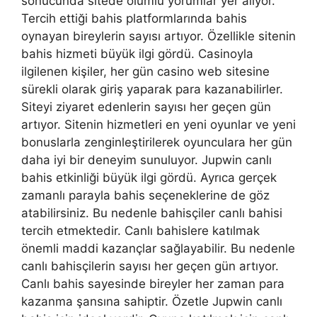
sonucunda sitede olumlu yorumlar yer alıyor.
Tercih ettiği bahis platformlarında bahis
oynayan bireylerin sayısı artıyor. Özellikle sitenin
bahis hizmeti büyük ilgi gördü. Casinoyla
ilgilenen kişiler, her gün casino web sitesine
sürekli olarak giriş yaparak para kazanabilirler.
Siteyi ziyaret edenlerin sayısı her geçen gün
artıyor. Sitenin hizmetleri en yeni oyunlar ve yeni
bonuslarla zenginleştirilerek oyunculara her gün
daha iyi bir deneyim sunuluyor. Jupwin canlı
bahis etkinliği büyük ilgi gördü. Ayrıca gerçek
zamanlı parayla bahis seçeneklerine de göz
atabilirsiniz. Bu nedenle bahisçiler canlı bahisi
tercih etmektedir. Canlı bahislere katılmak
önemli maddi kazançlar sağlayabilir. Bu nedenle
canlı bahisçilerin sayısı her geçen gün artıyor.
Canlı bahis sayesinde bireyler her zaman para
kazanma şansına sahiptir. Özetle Jupwin canlı