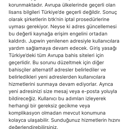
korunmaktadır. Avrupa ülkelerinde geçerli olan
lisans bilgileri Türkiye’de geçerli değildir. Sonuç
olarak şirketlerin btk’nin iptal prosedürlerine
uyması gerekiyor. Neyse ki adres güncellemesi
bu değerli kaynağa erişim engelini ortadan
kaldırdı. Jupwin yenilenen adresiyle kullanıcılara
yardım sağlamaya devam edecek. Giriş yasağı
Türkiye’deki tüm Avrupa bahis siteleri için
geçerlidir. Bu sorunu düzeltmek için diğer
bahisçiler alternatif adresler belirlediler ve
belirledikleri yeni adreslerden kullanıcılara
hizmetlerini sunmaya devam ediyorlar. Ayrıca
yeni adresinizi size mesaj veya e-posta yoluyla
bildireceğiz. Kullanıcı bu adımları izleyerek
herhangi bir gereksiz gecikme veya
komplikasyon olmadan mevcut konumuna
kolayca ulaşabilir. Sunduğunuz hizmetlerin hızını
değerlendirebilirsiniz.