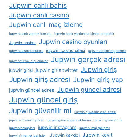
Jupwin canlı bahis
Jupwin canlı casino
Jupwin canlı maç izleme
jupwin canlı yardım konusu
jupwin canlı yardımına kimler erişebilir
Jupwin casino oyunları
Jupwin casino
jupwin casino sitesi
jupwin casino sektörü
jupwin erişim engelleme
Jupwin gerçek adresi
jupwin futbol dışı alanlar
Jupwin giriş
jupwin giris twitter
jupwin girisi
Jupwin giriş adresi
Jupwin giriş yap
Jupwin güncel adresi
jupwin güncel adres
Jupwin güncel giriş
Jupwin güvenilir mi
jupwin güvenilir web sitesi
jupwin güvenilir şirket
jupwin güvenli para aktarımı
jupwin güvenlir mi
jupwin instagram
jupwin hesapları
jupwin i̇maj gelişme
Jupwin kayıt
Jupwin kaydol
jupwin i̇nternet bahisleri