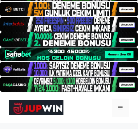
İçeriğe
atla
Menü