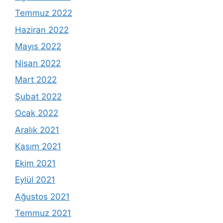
Temmuz 2022
Haziran 2022
Mayıs 2022
Nisan 2022
Mart 2022
Şubat 2022
Ocak 2022
Aralık 2021
Kasım 2021
Ekim 2021
Eylül 2021
Ağustos 2021
Temmuz 2021