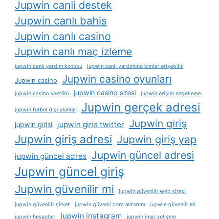
Jupwin canli destek
Jupwin canlı bahis
Jupwin canlı casino
Jupwin canlı maç izleme
jupwin canlı yardım konusu
jupwin canlı yardımına kimler erişebilir
Jupwin casino oyunları
Jupwin casino
jupwin casino sitesi
jupwin casino sektörü
jupwin erişim engelleme
Jupwin gerçek adresi
jupwin futbol dışı alanlar
Jupwin giriş
jupwin giris twitter
jupwin girisi
Jupwin giriş adresi
Jupwin giriş yap
Jupwin güncel adresi
jupwin güncel adres
Jupwin güncel giriş
Jupwin güvenilir mi
jupwin güvenilir web sitesi
jupwin güvenilir şirket
jupwin güvenli para aktarımı
jupwin güvenlir mi
jupwin instagram
jupwin hesapları
jupwin i̇maj gelişme