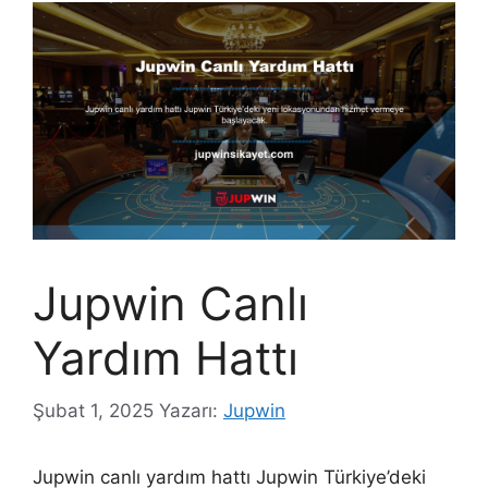
Jupwin Canlı
Yardım Hattı
Şubat 1, 2025
Yazarı:
Jupwin
Jupwin canlı yardım hattı Jupwin Türkiye’deki