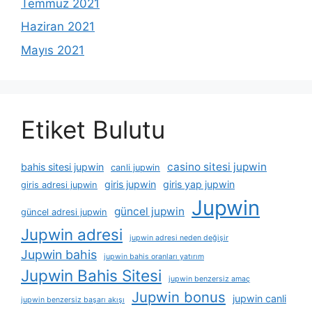
Temmuz 2021
Haziran 2021
Mayıs 2021
Etiket Bulutu
casino sitesi jupwin
bahis sitesi jupwin
canli jupwin
giris jupwin
giris yap jupwin
giris adresi jupwin
Jupwin
güncel jupwin
güncel adresi jupwin
Jupwin adresi
jupwin adresi neden değişir
Jupwin bahis
jupwin bahis oranları yatırım
Jupwin Bahis Sitesi
jupwin benzersiz amaç
Jupwin bonus
jupwin canli
jupwin benzersiz başarı akışı