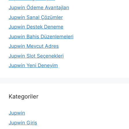
Jupwin Ödeme Avantajları
Jupwin Sanal Çözümler
Jupwin Destek Deneme
Jupwin Bahis Düzenlemeleri
Jupwin Mevcut Adres
Jupwin Slot Seçenekleri
Jupwin Yeni Deneyim
Kategoriler
Jupwin
Jupwin Giriş