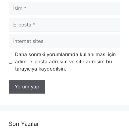
İsim
E-
posta
İnternet
sitesi
Daha sonraki yorumlarımda kullanılması için
adım, e-posta adresim ve site adresim bu
tarayıcıya kaydedilsin.
Son Yazılar