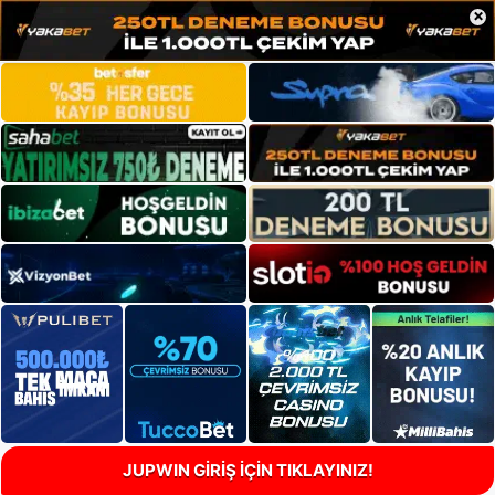
×
JUPWIN GİRİŞ İÇİN TIKLAYINIZ!