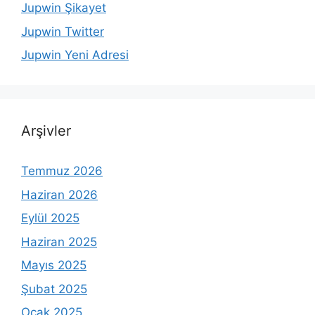
Jupwin Şikayet
Jupwin Twitter
Jupwin Yeni Adresi
Arşivler
Temmuz 2026
Haziran 2026
Eylül 2025
Haziran 2025
Mayıs 2025
Şubat 2025
Ocak 2025