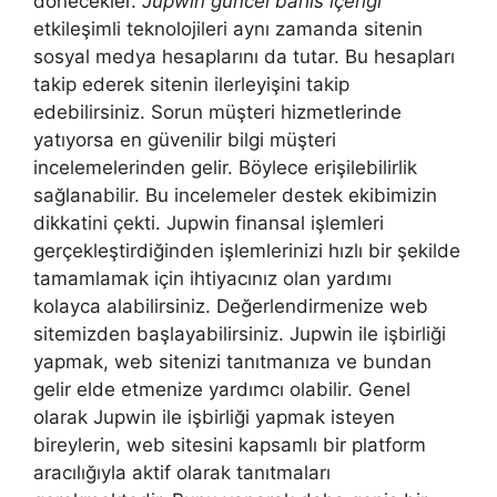
dönecekler.
Jupwin güncel bahis i̇çeriği
etkileşimli teknolojileri aynı zamanda sitenin
sosyal medya hesaplarını da tutar. Bu hesapları
takip ederek sitenin ilerleyişini takip
edebilirsiniz. Sorun müşteri hizmetlerinde
yatıyorsa en güvenilir bilgi müşteri
incelemelerinden gelir. Böylece erişilebilirlik
sağlanabilir. Bu incelemeler destek ekibimizin
dikkatini çekti. Jupwin finansal işlemleri
gerçekleştirdiğinden işlemlerinizi hızlı bir şekilde
tamamlamak için ihtiyacınız olan yardımı
kolayca alabilirsiniz. Değerlendirmenize web
sitemizden başlayabilirsiniz. Jupwin ile işbirliği
yapmak, web sitenizi tanıtmanıza ve bundan
gelir elde etmenize yardımcı olabilir. Genel
olarak Jupwin ile işbirliği yapmak isteyen
bireylerin, web sitesini kapsamlı bir platform
aracılığıyla aktif olarak tanıtmaları