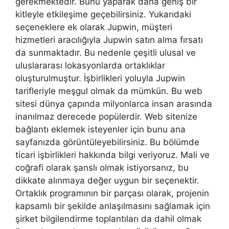
gerekmektedir. Bunu yaparak daha geniş bir
kitleyle etkileşime geçebilirsiniz. Yukarıdaki
seçeneklere ek olarak Jupwin, müşteri
hizmetleri aracılığıyla Jupwin satın alma fırsatı
da sunmaktadır. Bu nedenle çeşitli ulusal ve
uluslararası lokasyonlarda ortaklıklar
oluşturulmuştur. İşbirlikleri yoluyla Jupwin
tarifleriyle meşgul olmak da mümkün. Bu web
sitesi dünya çapında milyonlarca insan arasında
inanılmaz derecede popülerdir. Web sitenize
bağlantı eklemek isteyenler için bunu ana
sayfanızda görüntüleyebilirsiniz. Bu bölümde
ticari işbirlikleri hakkında bilgi veriyoruz. Mali ve
coğrafi olarak şanslı olmak istiyorsanız, bu
dikkate alınmaya değer uygun bir seçenektir.
Ortaklık programının bir parçası olarak, projenin
kapsamlı bir şekilde anlaşılmasını sağlamak için
şirket bilgilendirme toplantıları da dahil olmak