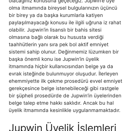
olacağınız konusuna geçeceğiz. Jupwin’e üye
olma itmamında bireysel bulgularınızın üçüncü
bir birey ya da başka kurumlarla katiyen
paylaşılmayacağı konusu ile ilgili uğruna iz rahat
olabilir. Jupwin’in lisanslı bir bahis sitesi
olmasına bağlı olarak bu hususta verdiği
taahhütlerin yanı sıra pek bol aktif emniyet
sistemi sahip olunur. Değinmemiz lüzumken bir
başka önemli konu ise Jupwin’in üyelik
itmamında hiçbir kullanıcısından belge ya da
evrak isteğinde bulunmuyor oluşudur. İlerleyen
ehemmiyette ilk çekme prosedürü evvel emniyet
gerekçesince belge istenebileceği gibi rastgele
bir şüpheli prosedürde de Jupwin’in üyelerinden
belge talep etme hakkı saklıdır. Ancak bu hal
üyelik itmamında kesinlikle uygulanmamaktadır.
Jupwin Üyelik İşlemleri