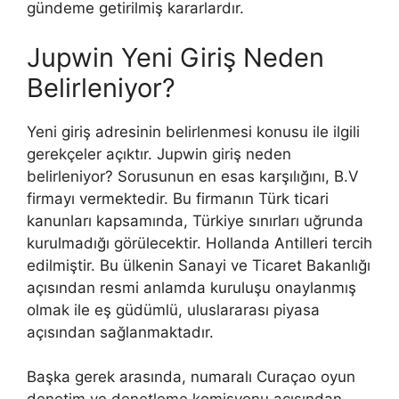
gündeme getirilmiş kararlardır.
Jupwin Yeni Giriş Neden
Belirleniyor?
Yeni giriş adresinin belirlenmesi konusu ile ilgili
gerekçeler açıktır. Jupwin giriş neden
belirleniyor? Sorusunun en esas karşılığını, B.V
firmayı vermektedir. Bu firmanın Türk ticari
kanunları kapsamında, Türkiye sınırları uğrunda
kurulmadığı görülecektir. Hollanda Antilleri tercih
edilmiştir. Bu ülkenin Sanayi ve Ticaret Bakanlığı
açısından resmi anlamda kuruluşu onaylanmış
olmak ile eş güdümlü, uluslararası piyasa
açısından sağlanmaktadır.
Başka gerek arasında, numaralı Curaçao oyun