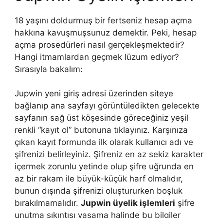
18 yaşını doldurmuş bir fertseniz hesap açma
hakkına kavuşmuşsunuz demektir. Peki, hesap
açma prosedürleri nasıl gerçekleşmektedir?
Hangi itmamlardan geçmek lüzum ediyor?
Sırasıyla bakalım:
Jupwin yeni giriş adresi üzerinden siteye
bağlanıp ana sayfayı görüntüledikten gelecekte
sayfanın sağ üst köşesinde göreceğiniz yeşil
renkli “kayıt ol” butonuna tıklayınız. Karşınıza
çıkan kayıt formunda ilk olarak kullanıcı adı ve
şifrenizi belirleyiniz. Şifreniz en az sekiz karakter
içermek zorunlu yetinde olup şifre uğrunda en
az bir rakam ile büyük-küçük harf olmalıdır,
bunun dışında şifrenizi oluştururken boşluk
bırakılmamalıdır.
Jupwin üyelik işlemleri
şifre
unutma sıkıntısı yaşama halinde bu bilgiler