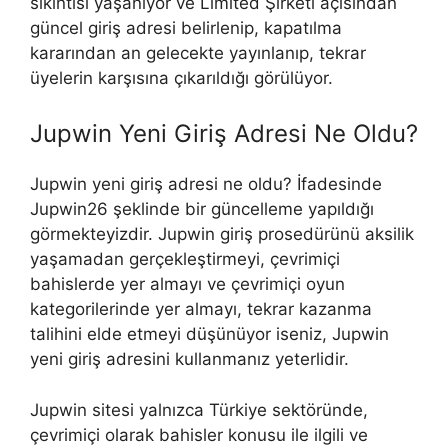
sıkıntısı yaşanıyor ve Limited Şirketi açısından
güncel giriş adresi belirlenip, kapatılma
kararından an gelecekte yayınlanıp, tekrar
üyelerin karşısına çıkarıldığı görülüyor.
Jupwin Yeni Giriş Adresi Ne Oldu?
Jupwin yeni giriş adresi ne oldu? İfadesinde
Jupwin26 şeklinde bir güncelleme yapıldığı
görmekteyizdir. Jupwin giriş prosedürünü aksilik
yaşamadan gerçekleştirmeyi, çevrimiçi
bahislerde yer almayı ve çevrimiçi oyun
kategorilerinde yer almayı, tekrar kazanma
talihini elde etmeyi düşünüyor iseniz, Jupwin
yeni giriş adresini kullanmanız yeterlidir.
Jupwin sitesi yalnızca Türkiye sektöründe,
çevrimiçi olarak bahisler konusu ile ilgili ve