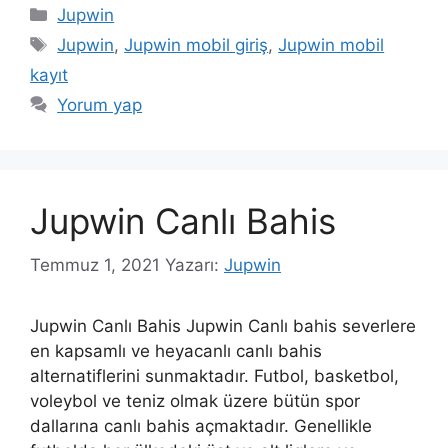
Kategoriler
Jupwin
Etiketler
Jupwin
,
Jupwin mobil giriş
,
Jupwin mobil
kayıt
Yorum yap
Jupwin Canlı Bahis
Temmuz 1, 2021
Yazarı:
Jupwin
Jupwin Canlı Bahis Jupwin Canlı bahis severlere
en kapsamlı ve heyacanlı canlı bahis
alternatiflerini sunmaktadır. Futbol, basketbol,
voleybol ve teniz olmak üzere bütün spor
dallarına canlı bahis açmaktadır. Genellikle