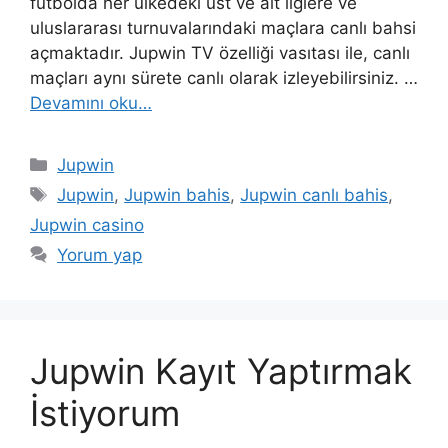
futbolda her ülkedeki üst ve alt liglere ve
uluslararası turnuvalarındaki maçlara canlı bahsi
açmaktadır. Jupwin TV özelliği vasıtası ile, canlı
maçları aynı sürete canlı olarak izleyebilirsiniz. …
Devamını oku…
Kategoriler
Jupwin
Etiketler
Jupwin
,
Jupwin bahis
,
Jupwin canlı bahis
,
Jupwin casino
Yorum yap
Jupwin Kayıt Yaptırmak
İstiyorum