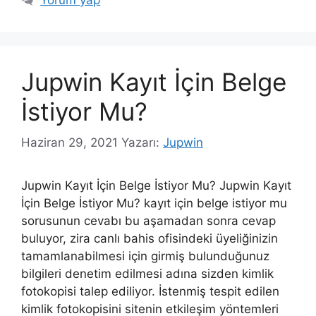
Jupwin Kayıt İçin Belge
İstiyor Mu?
Haziran 29, 2021
Yazarı:
Jupwin
Jupwin Kayıt İçin Belge İstiyor Mu? Jupwin Kayıt
İçin Belge İstiyor Mu? kayıt için belge istiyor mu
sorusunun cevabı bu aşamadan sonra cevap
buluyor, zira canlı bahis ofisindeki üyeliğinizin
tamamlanabilmesi için girmiş bulunduğunuz
bilgileri denetim edilmesi adına sizden kimlik
fotokopisi talep ediliyor. İstenmiş tespit edilen
kimlik fotokopisini sitenin etkileşim yöntemleri