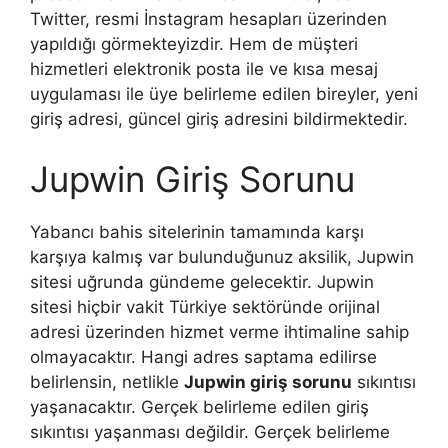
Twitter, resmi İnstagram hesapları üzerinden
yapıldığı görmekteyizdir. Hem de müşteri
hizmetleri elektronik posta ile ve kısa mesaj
uygulaması ile üye belirleme edilen bireyler, yeni
giriş adresi, güncel giriş adresini bildirmektedir.
Jupwin Giriş Sorunu
Yabancı bahis sitelerinin tamamında karşı
karşıya kalmış var bulunduğunuz aksilik, Jupwin
sitesi uğrunda gündeme gelecektir. Jupwin
sitesi hiçbir vakit Türkiye sektöründe orijinal
adresi üzerinden hizmet verme ihtimaline sahip
olmayacaktır. Hangi adres saptama edilirse
belirlensin, netlikle
Jupwin giriş sorunu
sıkıntısı
yaşanacaktır. Gerçek belirleme edilen giriş
sıkıntısı yaşanması değildir. Gerçek belirleme