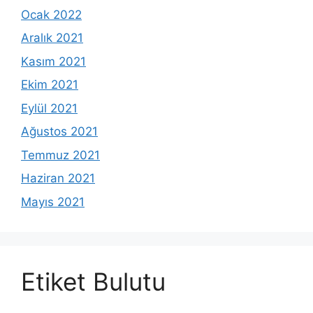
Ocak 2022
Aralık 2021
Kasım 2021
Ekim 2021
Eylül 2021
Ağustos 2021
Temmuz 2021
Haziran 2021
Mayıs 2021
Etiket Bulutu