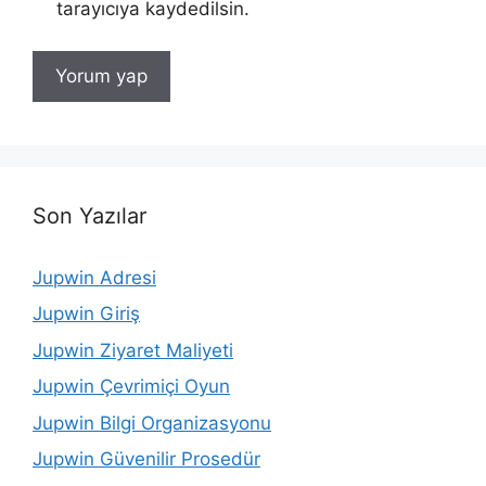
tarayıcıya kaydedilsin.
Son Yazılar
Jupwin Adresi
Jupwin Giriş
Jupwin Ziyaret Maliyeti
Jupwin Çevrimiçi Oyun
Jupwin Bilgi Organizasyonu
Jupwin Güvenilir Prosedür