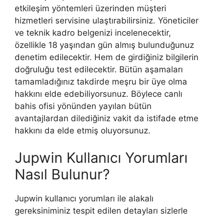
etkileşim yöntemleri üzerinden müşteri
hizmetleri servisine ulaştırabilirsiniz. Yöneticiler
ve teknik kadro belgenizi incelenecektir,
özellikle 18 yaşından gün almış bulunduğunuz
denetim edilecektir. Hem de girdiğiniz bilgilerin
doğruluğu test edilecektir. Bütün aşamaları
tamamladığınız takdirde meşru bir üye olma
hakkını elde edebiliyorsunuz. Böylece canlı
bahis ofisi yönünden yayılan bütün
avantajlardan dilediğiniz vakit da istifade etme
hakkını da elde etmiş oluyorsunuz.
Jupwin Kullanıcı Yorumları
Nasıl Bulunur?
Jupwin kullanıcı yorumları ile alakalı
gereksiniminiz tespit edilen detayları sizlerle