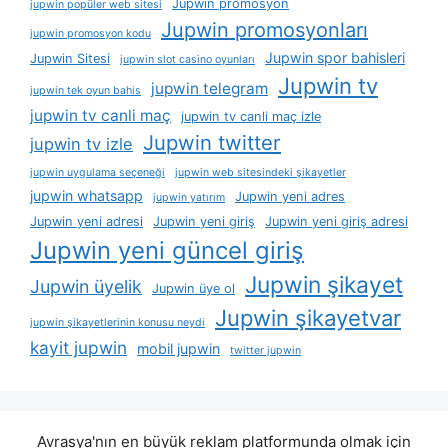
Jupwin promosyon
jupwin popüler web sitesi
Jupwin promosyonları
jupwin promosyon kodu
Jupwin spor bahisleri
Jupwin Sitesi
jupwin slot casino oyunları
Jupwin tv
jupwin telegram
jupwin tek oyun bahis
jupwin tv canli maç
jupwin tv canli maç izle
Jupwin twitter
jupwin tv izle
jupwin uygulama seçeneği
jupwin web sitesindeki şikayetler
jupwin whatsapp
Jupwin yeni adres
jupwin yatırım
Jupwin yeni adresi
Jupwin yeni giriş
Jupwin yeni giriş adresi
Jupwin yeni güncel giriş
Jupwin şikayet
Jupwin üyelik
Jupwin üye ol
Jupwin şikayetvar
jupwin şikayetlerinin konusu neydi
kayit jupwin
mobil jupwin
twitter jupwin
Avrasya'nın en büyük reklam platformunda olmak için