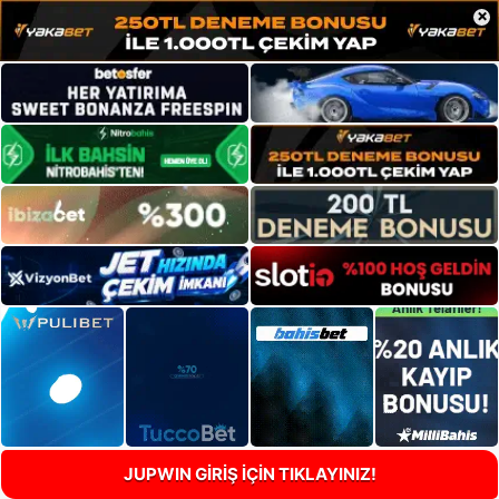
×
JUPWIN GİRİŞ İÇİN TIKLAYINIZ!