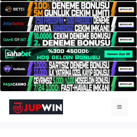
İçeriğe
atla
Menü