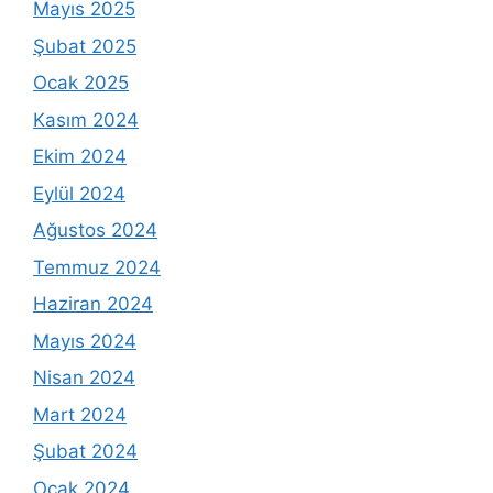
Mayıs 2025
Şubat 2025
Ocak 2025
Kasım 2024
Ekim 2024
Eylül 2024
Ağustos 2024
Temmuz 2024
Haziran 2024
Mayıs 2024
Nisan 2024
Mart 2024
Şubat 2024
Ocak 2024