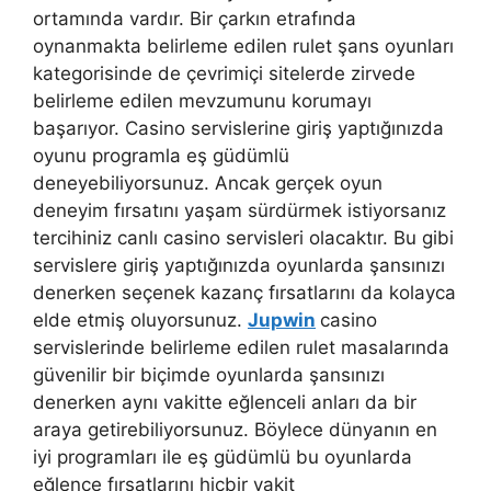
ortamında vardır. Bir çarkın etrafında
oynanmakta belirleme edilen rulet şans oyunları
kategorisinde de çevrimiçi sitelerde zirvede
belirleme edilen mevzumunu korumayı
başarıyor. Casino servislerine giriş yaptığınızda
oyunu programla eş güdümlü
deneyebiliyorsunuz. Ancak gerçek oyun
deneyim fırsatını yaşam sürdürmek istiyorsanız
tercihiniz canlı casino servisleri olacaktır. Bu gibi
servislere giriş yaptığınızda oyunlarda şansınızı
denerken seçenek kazanç fırsatlarını da kolayca
elde etmiş oluyorsunuz.
Jupwin
casino
servislerinde belirleme edilen rulet masalarında
güvenilir bir biçimde oyunlarda şansınızı
denerken aynı vakitte eğlenceli anları da bir
araya getirebiliyorsunuz. Böylece dünyanın en
iyi programları ile eş güdümlü bu oyunlarda
eğlence fırsatlarını hiçbir vakit