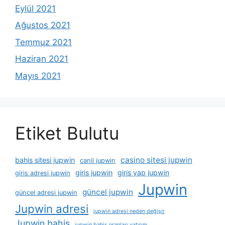
Eylül 2021
Ağustos 2021
Temmuz 2021
Haziran 2021
Mayıs 2021
Etiket Bulutu
casino sitesi jupwin
bahis sitesi jupwin
canli jupwin
giris jupwin
giris yap jupwin
giris adresi jupwin
Jupwin
güncel jupwin
güncel adresi jupwin
Jupwin adresi
jupwin adresi neden değişir
Jupwin bahis
jupwin bahis oranları yatırım