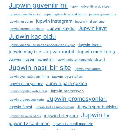
Jupwin güvenilir mi
jupwin güvenilir web sitesi
jupwin güvenilir şirket
jupwin güvenli para aktarımı
jupwin güvenlir mi
jupwin instagram
jupwin hesapları
jupwin i̇maj gelişme
Jupwin kayıt
Jupwin kaydol
jupwin i̇nternet bahisleri
Jupwin kaç oldu
Jupwin lisans
jupwin kullanıcıları neden abonelikten çıkıyor
Jupwin mobil
jupwin maç izle
Jupwin mobil giriş
Jupwin müşteri hizmetleri
jupwin müşteri temsilcisi sistemi
Jupwin nasıl bir site
jupwin oyun adresi
jupwin oyun sitesi
jupwin oyun sağlayıcı firma
Jupwin para çekme
jupwin para yatırma
Jupwin promosyon
jupwin popüler web sitesi
Jupwin promosyonları
jupwin promosyon kodu
Jupwin spor bahisleri
Jupwin Sitesi
jupwin slot casino oyunları
Jupwin tv
jupwin telegram
jupwin tek oyun bahis
jupwin tv canli maç
jupwin tv canli maç izle