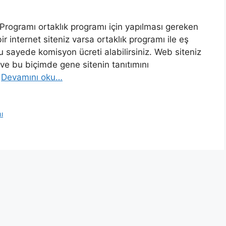
Programı ortaklık programı için yapılması gereken
r internet siteniz varsa ortaklık programı ile eş
bu sayede komisyon ücreti alabilirsiniz. Web siteniz
r ve bu biçimde gene sitenin tanıtımını
…
Devamını oku…
ı