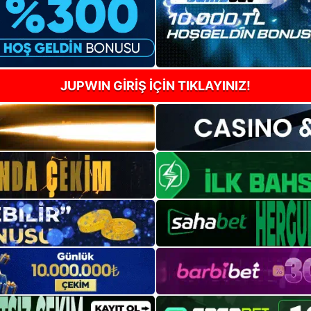
JUPWIN GİRİŞ İÇİN TIKLAYINIZ!