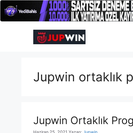
İçeriğe
atla
Jupwin ortaklık 
Jupwin Ortaklık Pro
Haziran 25, 2021
Yazarı:
Jupwin