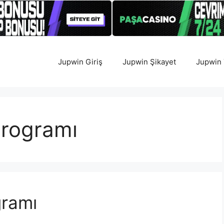
Jupwin Giriş
Jupwin Şikayet
Jupwin 
programı
gramı