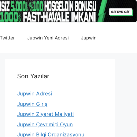
Twitter
Jupwin Yeni Adresi
Jupwin
Son Yazılar
Jupwin Adresi
Jupwin Giriş
Jupwin Ziyaret Maliyeti
Jupwin Çevrimiçi Oyun
Jupwin Bilgi Organizasyonu