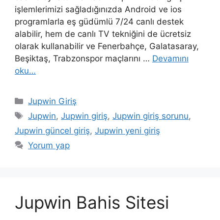
işlemlerimizi sağladığınızda Android ve ios
programlarla eş güdümlü 7/24 canlı destek
alabilir, hem de canlı TV tekniğini de ücretsiz
olarak kullanabilir ve Fenerbahçe, Galatasaray,
Beşiktaş, Trabzonspor maçlarını …
Devamını
oku…
Kategoriler
Jupwin Giriş
Etiketler
Jupwin
,
Jupwin giriş
,
Jupwin giriş sorunu
,
Jupwin güncel giriş
,
Jupwin yeni giriş
Yorum yap
Jupwin Bahis Sitesi