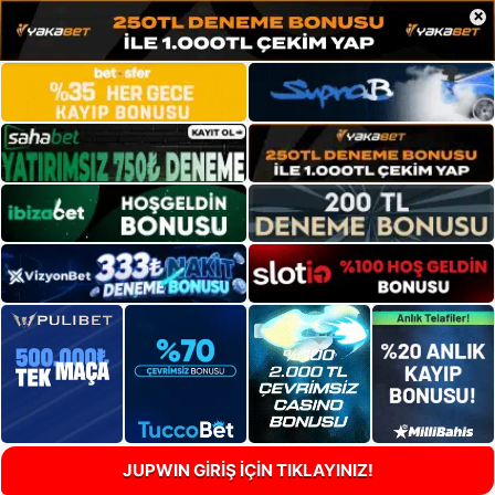
×
JUPWIN GİRİŞ İÇİN TIKLAYINIZ!