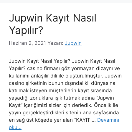
Jupwin Kayıt Nasıl
Yapılır?
Haziran 2, 2021
Yazarı:
Jupwin
Jupwin Kayıt Nasıl Yapılır? Jupwin Kayıt Nasıl
Yapılır? casino firması göz yormayan dizaynı ve
kullanımı anlaşılır dili ile oluşturulmuştur. Jupwin
casino şirketinin bunun dışındalıklı dünyasına
katılmak isteyen müşterilerin kayıt sırasında
yaşadığı zorluklara ışık tutmak adına “Jupwin
Kayıt” içeriğimizi sizler için derledik. Öncelik ile
yayın gerçekleştirdikleri sitenin ana sayfasında
en sağ üst köşede yer alan “KAYIT …
Devamını
oku…