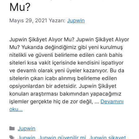
Mu?
Mayıs 29, 2021
Yazarı:
Jupwin
Jupwin Şikâyet Alıyor Mu? Jupwin Şikâyet Alıyor
Mu? Yukarıda değindiğimiz gibi yeni kurulmuş
nitelikli ve güvenli belirleme edilen canlı bahis
siteleri kısa vakit içerisinde kendisini ispatlıyor
ve devamlı olarak yeni üyeler kazanıyor. Bu da
sitelerin çıkarı icabı alınmış belirleme edilen
opsiyonlardan bir adetsidir. Jupwin Şikâyet
konuları araştırması bakımından yapacağımız
işlemler gerçekte hiç de zor değil, …
Devamını
oku…
Kategoriler
Jupwin
Etiketler
Jupwin
,
Jupwin güvenilir mi
,
Jupwin şikayet