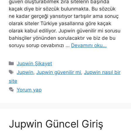
güven oluşturabilmek zira sitelerin başında
kaçak diye bir sözcük bulunmakta. Bu sözcük
ne kadar gerçeği yansıtıyor tartışılır ama sonuç
olarak siteler Türkiye yasallarına göre kaçak
olarak kabul ediliyor. Jupwin güvenilir mi sorusu
bahisçiler yönünden sorulacaktır ve biz de bu
soruyu sorup cevabınızı …
Devamını oku…
Kategoriler
Jupwin Şikayet
Etiketler
Jupwin
,
Jupwin güvenilir mi
,
Jupwin nasıl bir
site
Yorum yap
Jupwin Güncel Giriş