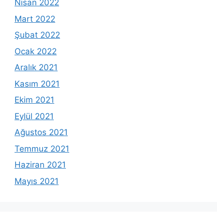
Nisan 2022
Mart 2022
Şubat 2022
Ocak 2022
Aralık 2021
Kasım 2021
Ekim 2021
Eylül 2021
Ağustos 2021
Temmuz 2021
Haziran 2021
Mayıs 2021