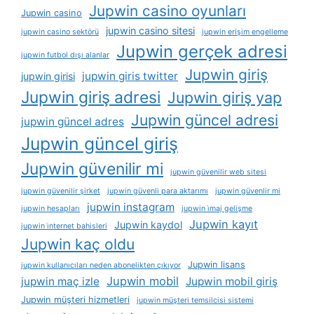
Jupwin casino oyunları
Jupwin casino
jupwin casino sitesi
jupwin casino sektörü
jupwin erişim engelleme
Jupwin gerçek adresi
jupwin futbol dışı alanlar
Jupwin giriş
jupwin giris twitter
jupwin girisi
Jupwin giriş adresi
Jupwin giriş yap
Jupwin güncel adresi
jupwin güncel adres
Jupwin güncel giriş
Jupwin güvenilir mi
jupwin güvenilir web sitesi
jupwin güvenilir şirket
jupwin güvenli para aktarımı
jupwin güvenlir mi
jupwin instagram
jupwin hesapları
jupwin i̇maj gelişme
Jupwin kayıt
Jupwin kaydol
jupwin i̇nternet bahisleri
Jupwin kaç oldu
Jupwin lisans
jupwin kullanıcıları neden abonelikten çıkıyor
Jupwin mobil
jupwin maç izle
Jupwin mobil giriş
Jupwin müşteri hizmetleri
jupwin müşteri temsilcisi sistemi