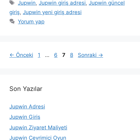
Etiketler
Jupwin
,
Jupwin giriş adresi
,
Jupwin güncel
giriş
,
Jupwin yeni giriş adresi
Yorum yap
Yazı
Sayfa
Sayfa
Sayfa
Sayfa
←
Önceki
1
…
6
7
8
Sonraki
→
dolaşımı
Son Yazılar
Jupwin Adresi
Jupwin Giriş
Jupwin Ziyaret Maliyeti
Jupwin Çevrimiçi Oyun