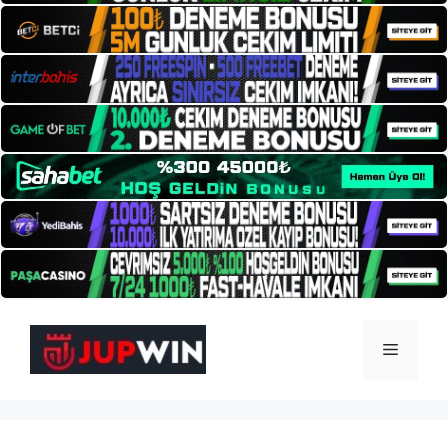
İçeriğe
atla
Menü