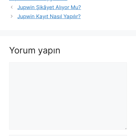
Yazı
Jupwin Şikâyet Alıyor Mu?
dolaşımı
Jupwin Kayıt Nasıl Yapılır?
Yorum yapın
Yorum