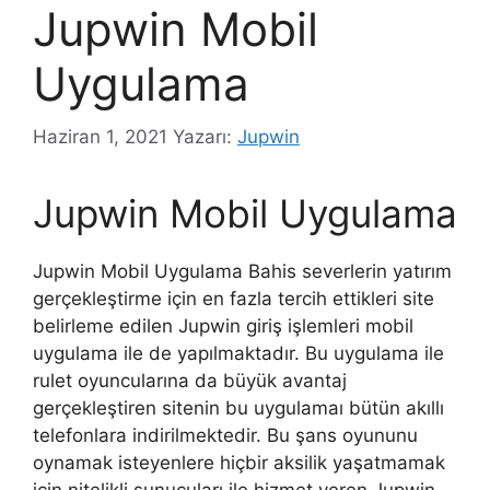
Jupwin Mobil
Uygulama
Haziran 1, 2021
Yazarı:
Jupwin
Jupwin Mobil Uygulama
Jupwin Mobil Uygulama Bahis severlerin yatırım
gerçekleştirme için en fazla tercih ettikleri site
belirleme edilen Jupwin giriş işlemleri mobil
uygulama ile de yapılmaktadır. Bu uygulama ile
rulet oyuncularına da büyük avantaj
gerçekleştiren sitenin bu uygulamaı bütün akıllı
telefonlara indirilmektedir. Bu şans oyununu
oynamak isteyenlere hiçbir aksilik yaşatmamak