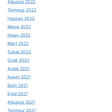
Ağustos 2022
Temmuz 2022
Haziran 2022
Mayıs 2022
Nisan 2022
Mart 2022
Şubat 2022
Ocak 2022
Aralık 2021
Kasım 2021
Ekim 2021
Eylül 2021
Ağustos 2021
Temmuz 2021