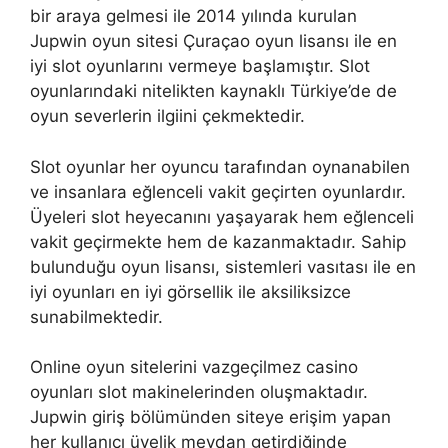
bir araya gelmesi ile 2014 yılında kurulan
Jupwin oyun sitesi Çuraçao oyun lisansı ile en
iyi slot oyunlarını vermeye başlamıştır. Slot
oyunlarındaki nitelikten kaynaklı Türkiye’de de
oyun severlerin ilgiini çekmektedir.
Slot oyunlar her oyuncu tarafından oynanabilen
ve insanlara eğlenceli vakit geçirten oyunlardır.
Üyeleri slot heyecanını yaşayarak hem eğlenceli
vakit geçirmekte hem de kazanmaktadır. Sahip
bulunduğu oyun lisansı, sistemleri vasıtası ile en
iyi oyunları en iyi görsellik ile aksiliksizce
sunabilmektedir.
Online oyun sitelerini vazgeçilmez casino
oyunları slot makinelerinden oluşmaktadır.
Jupwin giriş bölümünden siteye erişim yapan
her kullanıcı üyelik meydan getirdiğinde