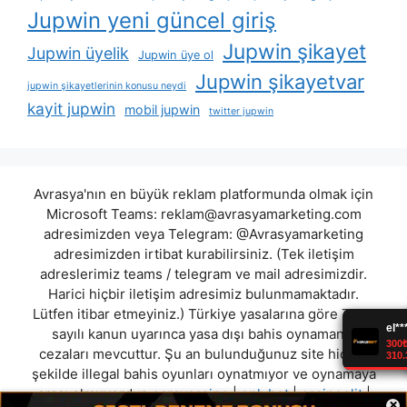
Jupwin yeni güncel giriş
Jupwin şikayet
Jupwin üyelik
Jupwin üye ol
Jupwin şikayetvar
jupwin şikayetlerinin konusu neydi
kayit jupwin
mobil jupwin
twitter jupwin
Avrasya'nın en büyük reklam platformunda olmak için
Microsoft Teams:
reklam@avrasyamarketing.com
adresimizden veya Telegram: @Avrasyamarketing
adresimizden irtibat kurabilirsiniz. (Tek iletişim
adreslerimiz teams / telegram ve mail adresimizdir.
Harici hiçbir iletişim adresimiz bulunmamaktadır.
Lütfen itibar etmeyiniz.) Türkiye yasalarına göre 7258
sayılı kanun uyarınca yasa dışı bahis oynamanın
cezaları mevcuttur. Şu an bulunduğunuz site hiç bir
şekilde illegal bahis oyunları oynatmıyor ve oynamaya
aracı olmuyordur.
saraycasino
|
onlybet
|
casinoelit
|
×