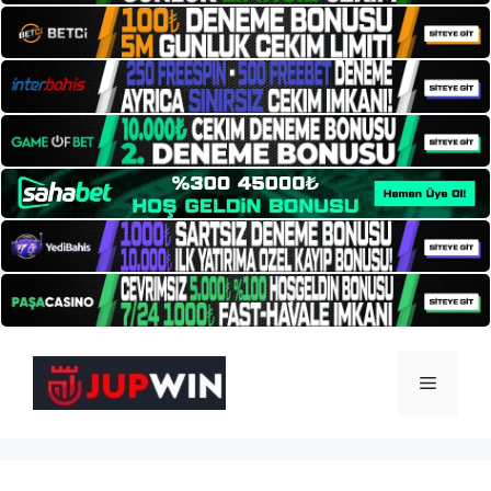
İçeriğe
atla
Menü