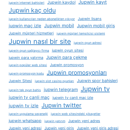
Jupwin kayıt
Jupwin kaydol
jupwin i̇nternet bahisleri
Jupwin kaç oldu
Jupwin lisans
jupwin kullanıcıları neden abonelikten çıkıyor
Jupwin mobil
jupwin maç izle
Jupwin mobil giriş
Jupwin müşteri hizmetleri
jupwin müşteri temsilcisi sistemi
Jupwin nasıl bir site
jupwin oyun adresi
jupwin oyun sitesi
jupwin oyun sağlayıcı firma
Jupwin para çekme
jupwin para yatırma
Jupwin promosyon
jupwin popüler web sitesi
Jupwin promosyonları
jupwin promosyon kodu
Jupwin spor bahisleri
Jupwin Sitesi
jupwin slot casino oyunları
Jupwin tv
jupwin telegram
jupwin tek oyun bahis
jupwin tv canli maç
jupwin tv canli maç izle
Jupwin twitter
jupwin tv izle
jupwin uygulama seçeneği
jupwin web sitesindeki şikayetler
jupwin whatsapp
Jupwin yeni adres
jupwin yatırım
Jupwin yeni adresi
Jupwin yeni giriş
Jupwin yeni giriş adresi