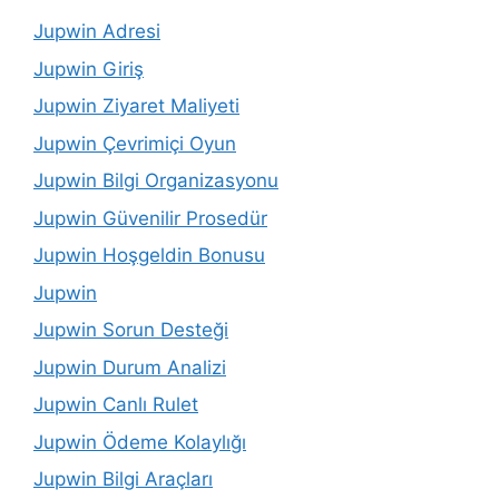
Jupwin Adresi
Jupwin Giriş
Jupwin Ziyaret Maliyeti
Jupwin Çevrimiçi Oyun
Jupwin Bilgi Organizasyonu
Jupwin Güvenilir Prosedür
Jupwin Hoşgeldin Bonusu
Jupwin
Jupwin Sorun Desteği
Jupwin Durum Analizi
Jupwin Canlı Rulet
Jupwin Ödeme Kolaylığı
Jupwin Bilgi Araçları