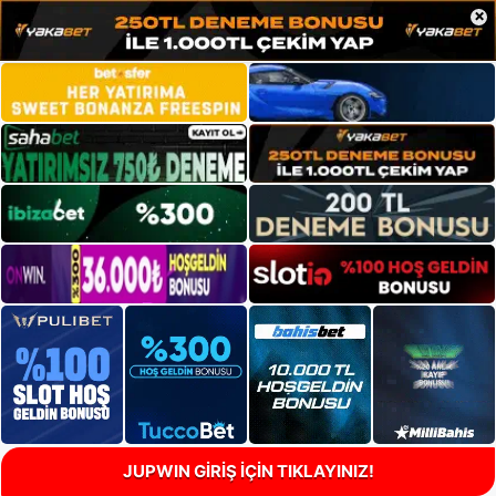
×
JUPWIN GİRİŞ İÇİN TIKLAYINIZ!