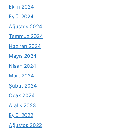
Ekim 2024
Eylül 2024
Ağustos 2024
Temmuz 2024
Haziran 2024
Mayıs 2024
Nisan 2024
Mart 2024
Şubat 2024
Ocak 2024
Aralık 2023
Eylül 2022
Ağustos 2022