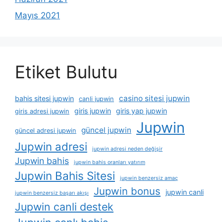
Mayıs 2021
Etiket Bulutu
casino sitesi jupwin
bahis sitesi jupwin
canli jupwin
giris jupwin
giris yap jupwin
giris adresi jupwin
Jupwin
güncel jupwin
güncel adresi jupwin
Jupwin adresi
jupwin adresi neden değişir
Jupwin bahis
jupwin bahis oranları yatırım
Jupwin Bahis Sitesi
jupwin benzersiz amaç
Jupwin bonus
jupwin canli
jupwin benzersiz başarı akışı
Jupwin canli destek