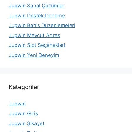
Jupwin Sanal Çözümler
Jupwin Destek Deneme
Jupwin Bahis Düzenlemeleri
Jupwin Mevcut Adres
Jupwin Slot Seçenekleri
Jupwin Yeni Deneyim
Kategoriler
Jupwin
Jupwin Giriş
Jupwin Şikayet