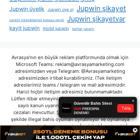
Jupwin şikayet
Jupwin üyelik
Jupwin üye ol
Jupwin şikayetvar
jupwin şikayetlerinin konusu neydi
kayit jupwin
mobil jupwin
twitter jupwin
Avrasya'nın en büyük reklam platformunda olmak için
Microsoft Teams:
reklam@avrasyamarketing.com
adresimizden veya Telegram: @Avrasyamarketing
adresimizden irtibat kurabilirsiniz. (Tek iletişim
adreslerimiz teams / telegram ve mail adresimizdir.
Harici hiçbir iletişim adresimiz bulunmamaktadır.
Lütfen itibar etmeyiniz.) Türkiye yasalarına göre 7258
sayılı kanun uyarınca yasa dışı bahis oynamanın
cezaları mevcuttur. Şu an bulunduğunuz site hiç bir
şekilde illegal bahis oyunları oynatmıyor ve oynamaya
aracı olmuyordur.
saraycasino
|
onlybet
|
casinoelit
|
×
betboss
|
romabet
|
tahtbet
|
betkey
|
casivera