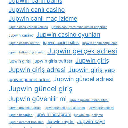
Jupwin canlı bahis
Jupwin canlı casino
Jupwin canlı maç izleme
jupwin canlı yardım konusu
jupwin canlı yardımına kimler erişebilir
Jupwin casino oyunları
Jupwin casino
jupwin casino sitesi
jupwin casino sektörü
jupwin erişim engelleme
Jupwin gerçek adresi
jupwin futbol dışı alanlar
Jupwin giriş
jupwin giris twitter
jupwin girisi
Jupwin giriş adresi
Jupwin giriş yap
Jupwin güncel adresi
jupwin güncel adres
Jupwin güncel giriş
Jupwin güvenilir mi
jupwin güvenilir web sitesi
jupwin güvenilir şirket
jupwin güvenli para aktarımı
jupwin güvenlir mi
jupwin instagram
jupwin hesapları
jupwin i̇maj gelişme
Jupwin kayıt
Jupwin kaydol
jupwin i̇nternet bahisleri