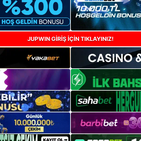
JUPWIN GİRİŞ İÇİN TIKLAYINIZ!