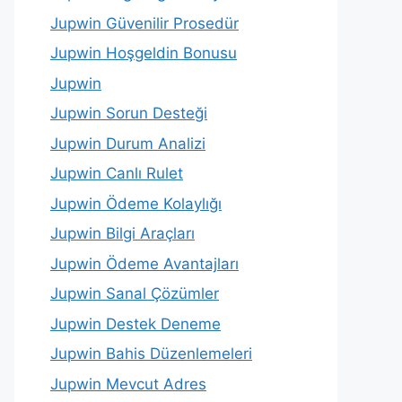
Jupwin Güvenilir Prosedür
Jupwin Hoşgeldin Bonusu
Jupwin
Jupwin Sorun Desteği
Jupwin Durum Analizi
Jupwin Canlı Rulet
Jupwin Ödeme Kolaylığı
Jupwin Bilgi Araçları
Jupwin Ödeme Avantajları
Jupwin Sanal Çözümler
Jupwin Destek Deneme
Jupwin Bahis Düzenlemeleri
Jupwin Mevcut Adres