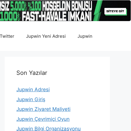
Twitter
Jupwin Yeni Adresi
Jupwin
Son Yazılar
Jupwin Adresi
Jupwin Giriş
Jupwin Ziyaret Maliyeti
Jupwin Çevrimiçi Oyun
Jupwin Bilgi Organizasyonu