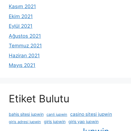
Kasım 2021
Ekim 2021
Eylül 2021
Ağustos 2021
Temmuz 2021
Haziran 2021
Mayıs 2021
Etiket Bulutu
casino sitesi jupwin
bahis sitesi jupwin
canli jupwin
giris jupwin
giris yap jupwin
giris adresi jupwin