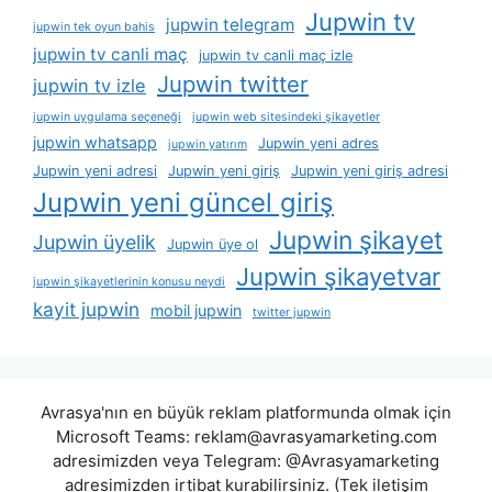
Jupwin tv
jupwin telegram
jupwin tek oyun bahis
jupwin tv canli maç
jupwin tv canli maç izle
Jupwin twitter
jupwin tv izle
jupwin uygulama seçeneği
jupwin web sitesindeki şikayetler
jupwin whatsapp
Jupwin yeni adres
jupwin yatırım
Jupwin yeni adresi
Jupwin yeni giriş
Jupwin yeni giriş adresi
Jupwin yeni güncel giriş
Jupwin şikayet
Jupwin üyelik
Jupwin üye ol
Jupwin şikayetvar
jupwin şikayetlerinin konusu neydi
kayit jupwin
mobil jupwin
twitter jupwin
Avrasya'nın en büyük reklam platformunda olmak için
Microsoft Teams:
reklam@avrasyamarketing.com
adresimizden veya Telegram: @Avrasyamarketing
adresimizden irtibat kurabilirsiniz. (Tek iletişim