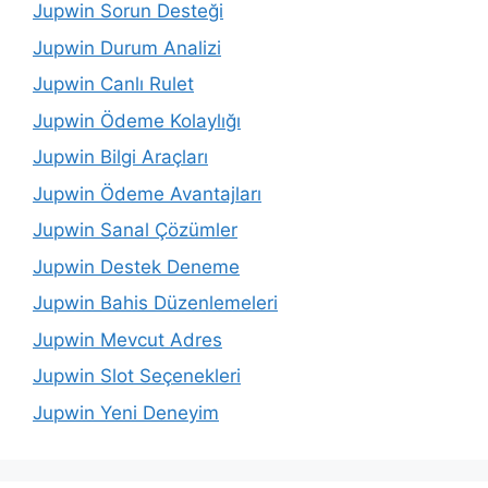
Jupwin Sorun Desteği
Jupwin Durum Analizi
Jupwin Canlı Rulet
Jupwin Ödeme Kolaylığı
Jupwin Bilgi Araçları
Jupwin Ödeme Avantajları
Jupwin Sanal Çözümler
Jupwin Destek Deneme
Jupwin Bahis Düzenlemeleri
Jupwin Mevcut Adres
Jupwin Slot Seçenekleri
Jupwin Yeni Deneyim