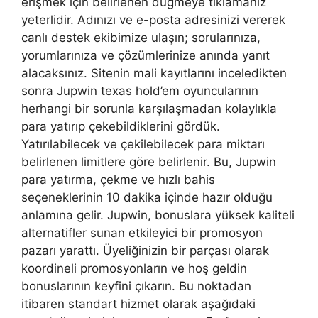
erişmek için belirlenen düğmeye tıklamanız
yeterlidir. Adınızı ve e-posta adresinizi vererek
canlı destek ekibimize ulaşın; sorularınıza,
yorumlarınıza ve çözümlerinize anında yanıt
alacaksınız. Sitenin mali kayıtlarını inceledikten
sonra Jupwin texas hold’em oyuncularının
herhangi bir sorunla karşılaşmadan kolaylıkla
para yatırıp çekebildiklerini gördük.
Yatırılabilecek ve çekilebilecek para miktarı
belirlenen limitlere göre belirlenir. Bu, Jupwin
para yatırma, çekme ve hızlı bahis
seçeneklerinin 10 dakika içinde hazır olduğu
anlamına gelir. Jupwin, bonuslara yüksek kaliteli
alternatifler sunan etkileyici bir promosyon
pazarı yarattı. Üyeliğinizin bir parçası olarak
koordineli promosyonların ve hoş geldin
bonuslarının keyfini çıkarın. Bu noktadan
itibaren standart hizmet olarak aşağıdaki