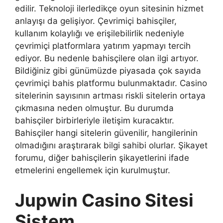
edilir. Teknoloji ilerledikçe oyun sitesinin hizmet
anlayışı da gelişiyor. Çevrimiçi bahisçiler,
kullanım kolaylığı ve erişilebilirlik nedeniyle
çevrimiçi platformlara yatırım yapmayı tercih
ediyor. Bu nedenle bahisçilere olan ilgi artıyor.
Bildiğiniz gibi günümüzde piyasada çok sayıda
çevrimiçi bahis platformu bulunmaktadır. Casino
sitelerinin sayısının artması riskli sitelerin ortaya
çıkmasına neden olmuştur. Bu durumda
bahisçiler birbirleriyle iletişim kuracaktır.
Bahisçiler hangi sitelerin güvenilir, hangilerinin
olmadığını araştırarak bilgi sahibi olurlar. Şikayet
forumu, diğer bahisçilerin şikayetlerini ifade
etmelerini engellemek için kurulmuştur.
Jupwin Casino Sitesi
Sistem