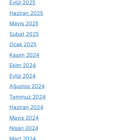
Eylül 2025
Haziran 2025
Mayıs 2025
Şubat 2025
Ocak 2025
Kasım 2024
Ekim 2024
Eylül 2024
Ağustos 2024
Temmuz 2024
Haziran 2024
Mayıs 2024
Nisan 2024
Mart 2024