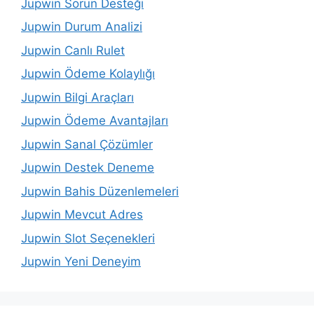
Jupwin Sorun Desteği
Jupwin Durum Analizi
Jupwin Canlı Rulet
Jupwin Ödeme Kolaylığı
Jupwin Bilgi Araçları
Jupwin Ödeme Avantajları
Jupwin Sanal Çözümler
Jupwin Destek Deneme
Jupwin Bahis Düzenlemeleri
Jupwin Mevcut Adres
Jupwin Slot Seçenekleri
Jupwin Yeni Deneyim