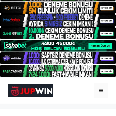
İçeriğe
atla
Menü