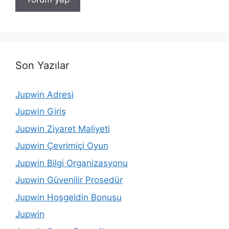
Son Yazılar
Jupwin Adresi
Jupwin Giriş
Jupwin Ziyaret Maliyeti
Jupwin Çevrimiçi Oyun
Jupwin Bilgi Organizasyonu
Jupwin Güvenilir Prosedür
Jupwin Hoşgeldin Bonusu
Jupwin