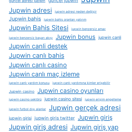
güncel jupwin
güncel adresi jupwin
Jupwin adresi
jupwin adresi neden değişir
Jupwin bahis
jupwin bahis oranları yatırım
Jupwin Bahis Sitesi
jupwin benzersiz amaç
Jupwin bonus
jupwin canli
jupwin benzersiz başarı akışı
Jupwin canli destek
Jupwin canlı bahis
Jupwin canlı casino
Jupwin canlı maç izleme
jupwin canlı yardım konusu
jupwin canlı yardımına kimler erişebilir
Jupwin casino oyunları
Jupwin casino
jupwin casino sitesi
jupwin casino sektörü
jupwin erişim engelleme
Jupwin gerçek adresi
jupwin futbol dışı alanlar
Jupwin giriş
jupwin giris twitter
jupwin girisi
Jupwin giriş adresi
Jupwin giriş yap