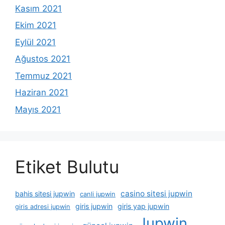
Kasım 2021
Ekim 2021
Eylül 2021
Ağustos 2021
Temmuz 2021
Haziran 2021
Mayıs 2021
Etiket Bulutu
casino sitesi jupwin
bahis sitesi jupwin
canli jupwin
giris jupwin
giris yap jupwin
giris adresi jupwin
Jupwin