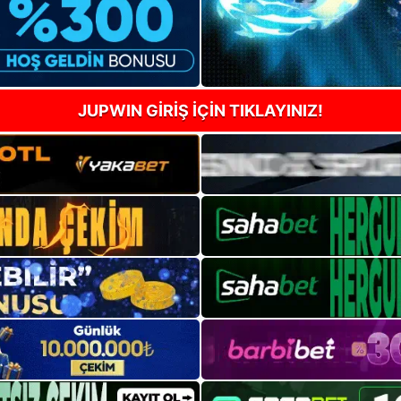
JUPWIN GİRİŞ İÇİN TIKLAYINIZ!