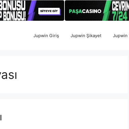
Jupwin Giriş
Jupwin Şikayet
Jupwin 
ası
ı