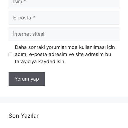
E-
posta
İnternet
sitesi
Daha sonraki yorumlarımda kullanılması için
adım, e-posta adresim ve site adresim bu
tarayıcıya kaydedilsin.
Son Yazılar