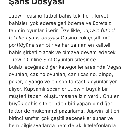
Şans Dosyası
Jupwin casino futbol bahis teklifleri, forvet
bahisleri yok ederse geri ödeme ve ücretsiz
tahmin oyunları içerir. Özellikle,
Jupwin futbol
teklifleri şans dosyası
Casino çok çeşitli ürün
portföyüne sahiptir ve her zaman en kaliteli
bahis şirketi olacak ve olmaya devam edecek.
Jupwin Online Slot Oyunları sitesinde
bulabileceğiniz diğer kategoriler arasında Vegas
oyunları, casino oyunları, canlı casino, bingo,
poker, piyango ve en son fantastik oyunlar yer
alıyor. Kapsamlı seçimler Jupwin büyük bir
müşteri tabanı oluşturmasına izin verdi. Onu en
büyük bahis sitelerinden biri yapan bir diğer
faktör de mükemmel pazarlama. Jupwin kilitleri
birinci sınıftır, çok çeşitli seçenekler sunar ve
hem bilgisayarlarda hem de akıllı telefonlarda