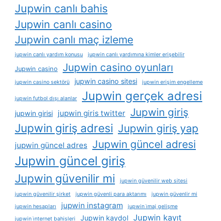
Jupwin canlı bahis
Jupwin canlı casino
Jupwin canlı maç izleme
jupwin canlı yardım konusu
jupwin canlı yardımına kimler erişebilir
Jupwin casino oyunları
Jupwin casino
jupwin casino sitesi
jupwin casino sektörü
jupwin erişim engelleme
Jupwin gerçek adresi
jupwin futbol dışı alanlar
Jupwin giriş
jupwin giris twitter
jupwin girisi
Jupwin giriş adresi
Jupwin giriş yap
Jupwin güncel adresi
jupwin güncel adres
Jupwin güncel giriş
Jupwin güvenilir mi
jupwin güvenilir web sitesi
jupwin güvenilir şirket
jupwin güvenli para aktarımı
jupwin güvenlir mi
jupwin instagram
jupwin hesapları
jupwin i̇maj gelişme
Jupwin kayıt
Jupwin kaydol
jupwin i̇nternet bahisleri