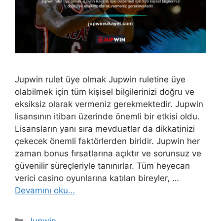
Jupwin rulet üye olmak Jupwin ruletine üye
olabilmek için tüm kişisel bilgilerinizi doğru ve
eksiksiz olarak vermeniz gerekmektedir. Jupwin
lisansının itibarı üzerinde önemli bir etkisi oldu.
Lisansların yanı sıra mevduatlar da dikkatinizi
çekecek önemli faktörlerden biridir. Jupwin her
zaman bonus fırsatlarına açıktır ve sorunsuz ve
güvenilir süreçleriyle tanınırlar. Tüm heyecan
verici casino oyunlarına katılan bireyler, …
Devamını oku…
Kategoriler