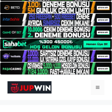
İçeriğe
atla
Menü