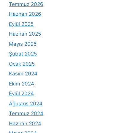
Temmuz 2026
Haziran 2026
Eylül 2025
Haziran 2025
Mayıs 2025
Şubat 2025
Ocak 2025
Kasım 2024
Ekim 2024
Eylül 2024
Ağustos 2024
Temmuz 2024
Haziran 2024