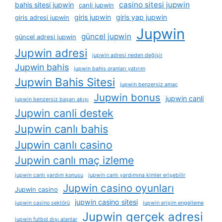
casino sitesi jupwin
bahis sitesi jupwin
canli jupwin
giris jupwin
giris yap jupwin
giris adresi jupwin
Jupwin
güncel jupwin
güncel adresi jupwin
Jupwin adresi
jupwin adresi neden değişir
Jupwin bahis
jupwin bahis oranları yatırım
Jupwin Bahis Sitesi
jupwin benzersiz amaç
Jupwin bonus
jupwin canli
jupwin benzersiz başarı akışı
Jupwin canli destek
Jupwin canlı bahis
Jupwin canlı casino
Jupwin canlı maç izleme
jupwin canlı yardım konusu
jupwin canlı yardımına kimler erişebilir
Jupwin casino oyunları
Jupwin casino
jupwin casino sitesi
jupwin casino sektörü
jupwin erişim engelleme
Jupwin gerçek adresi
jupwin futbol dışı alanlar