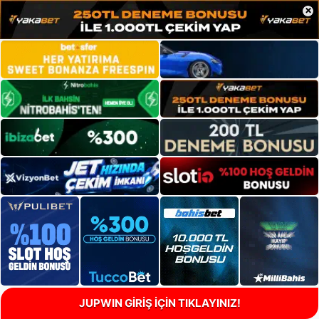
×
JUPWIN GİRİŞ İÇİN TIKLAYINIZ!