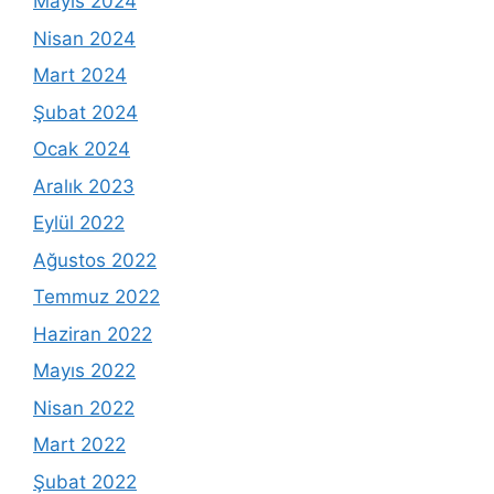
Mayıs 2024
Nisan 2024
Mart 2024
Şubat 2024
Ocak 2024
Aralık 2023
Eylül 2022
Ağustos 2022
Temmuz 2022
Haziran 2022
Mayıs 2022
Nisan 2022
Mart 2022
Şubat 2022