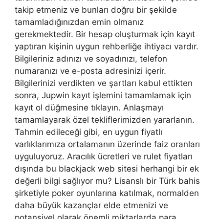
takip etmeniz ve bunları doğru bir şekilde
tamamladığınızdan emin olmanız
gerekmektedir. Bir hesap oluşturmak için kayıt
yaptıran kişinin uygun rehberliğe ihtiyacı vardır.
Bilgileriniz adınızı ve soyadınızı, telefon
numaranızı ve e-posta adresinizi içerir.
Bilgilerinizi verdikten ve şartları kabul ettikten
sonra, Jupwin kayıt işlemini tamamlamak için
kayıt ol düğmesine tıklayın. Anlaşmayı
tamamlayarak özel tekliflerimizden yararlanın.
Tahmin edileceği gibi, en uygun fiyatlı
varlıklarımıza ortalamanın üzerinde faiz oranları
uyguluyoruz. Aracılık ücretleri ve rulet fiyatları
dışında bu blackjack web sitesi herhangi bir ek
değerli bilgi sağlıyor mu? Lisanslı bir Türk bahis
şirketiyle poker oyunlarına katılmak, normalden
daha büyük kazançlar elde etmenizi ve
potansiyel olarak önemli miktarlarda para