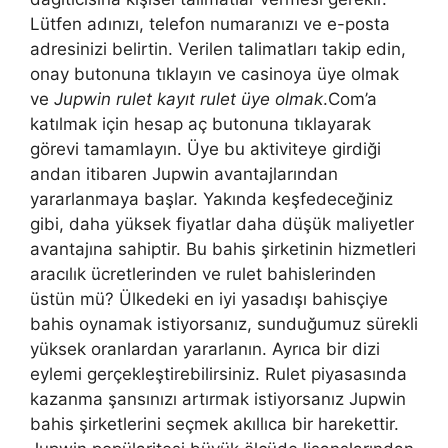
Lütfen adınızı, telefon numaranızı ve e-posta
adresinizi belirtin. Verilen talimatları takip edin,
onay butonuna tıklayın ve casinoya üye olmak
ve
Jupwin rulet kayıt rulet üye olmak
.Com’a
katılmak için hesap aç butonuna tıklayarak
görevi tamamlayın. Üye bu aktiviteye girdiği
andan itibaren Jupwin avantajlarından
yararlanmaya başlar. Yakında keşfedeceğiniz
gibi, daha yüksek fiyatlar daha düşük maliyetler
avantajına sahiptir. Bu bahis şirketinin hizmetleri
aracılık ücretlerinden ve rulet bahislerinden
üstün mü? Ülkedeki en iyi yasadışı bahisçiye
bahis oynamak istiyorsanız, sunduğumuz sürekli
yüksek oranlardan yararlanın. Ayrıca bir dizi
eylemi gerçekleştirebilirsiniz. Rulet piyasasında
kazanma şansınızı artırmak istiyorsanız Jupwin
bahis şirketlerini seçmek akıllıca bir harekettir.