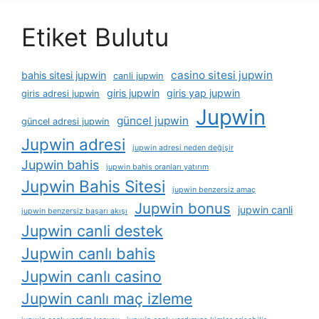
Etiket Bulutu
casino sitesi jupwin
bahis sitesi jupwin
canli jupwin
giris jupwin
giris yap jupwin
giris adresi jupwin
Jupwin
güncel jupwin
güncel adresi jupwin
Jupwin adresi
jupwin adresi neden değişir
Jupwin bahis
jupwin bahis oranları yatırım
Jupwin Bahis Sitesi
jupwin benzersiz amaç
Jupwin bonus
jupwin canli
jupwin benzersiz başarı akışı
Jupwin canli destek
Jupwin canlı bahis
Jupwin canlı casino
Jupwin canlı maç izleme