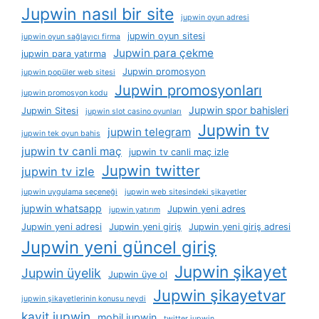
Jupwin nasıl bir site
jupwin oyun adresi
jupwin oyun sitesi
jupwin oyun sağlayıcı firma
Jupwin para çekme
jupwin para yatırma
Jupwin promosyon
jupwin popüler web sitesi
Jupwin promosyonları
jupwin promosyon kodu
Jupwin spor bahisleri
Jupwin Sitesi
jupwin slot casino oyunları
Jupwin tv
jupwin telegram
jupwin tek oyun bahis
jupwin tv canli maç
jupwin tv canli maç izle
Jupwin twitter
jupwin tv izle
jupwin uygulama seçeneği
jupwin web sitesindeki şikayetler
jupwin whatsapp
Jupwin yeni adres
jupwin yatırım
Jupwin yeni adresi
Jupwin yeni giriş
Jupwin yeni giriş adresi
Jupwin yeni güncel giriş
Jupwin şikayet
Jupwin üyelik
Jupwin üye ol
Jupwin şikayetvar
jupwin şikayetlerinin konusu neydi
kayit jupwin
mobil jupwin
twitter jupwin