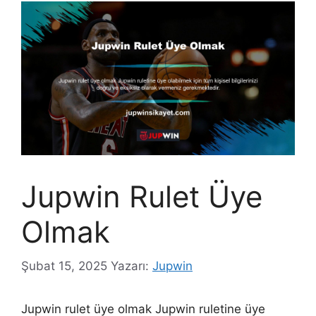
Jupwin Rulet Üye
Olmak
Şubat 15, 2025
Yazarı:
Jupwin
Jupwin rulet üye olmak Jupwin ruletine üye