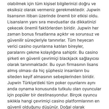
olabilmek için tüm kişisel bilgilerinizi doğru ve
eksiksiz olarak vermeniz gerekmektedir. Jupwin
lisansının itibarı üzerinde önemli bir etkisi oldu.
Lisansların yanı sıra mevduatlar da dikkatinizi
çekecek önemli faktörlerden biridir. Jupwin her
zaman bonus fırsatlarına açıktır ve sorunsuz ve
güvenilir süreçleriyle tanınırlar. Tüm heyecan
verici casino oyunlarına katılan bireyler,
paralarını çekme kolaylığına sahiptir. Bu casino
şirketi en güvenli çevrimiçi blackjack sağlayıcısı
olarak tanınmaktadır. Bu oyun firmasının lisans
almış olması da hiç şüphesiz insanların bu
siteden keyif almasının sebeplerinden biridir.
Jupwin Türkiye’deki tüm poker oyunlarını aynı
anda oynama konusunda tutkulu olan oyuncular
için popüler bir destinasyondur. Birçok oyuncu
sıklıkla hangi çevrimiçi casino platformlarının en
güvenli olduğunu düşünür. Doğal olarak