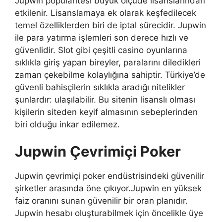
Jupwin popülaritesi büyük ölçüde lisanslarından
etkilenir. Lisanslamaya ek olarak keşfedilecek
temel özelliklerden biri de iptal sürecidir. Jupwin
ile para yatırma işlemleri son derece hızlı ve
güvenlidir. Slot gibi çeşitli casino oyunlarına
sıklıkla giriş yapan bireyler, paralarını diledikleri
zaman çekebilme kolaylığına sahiptir. Türkiye’de
güvenli bahisçilerin sıklıkla aradığı nitelikler
şunlardır: ulaşılabilir. Bu sitenin lisanslı olması
kişilerin siteden keyif almasının sebeplerinden
biri olduğu inkar edilemez.
Jupwin Çevrimiçi Poker
Jupwin çevrimiçi poker endüstrisindeki güvenilir
şirketler arasında öne çıkıyor.Jupwin en yüksek
faiz oranını sunan güvenilir bir oran planıdır.
Jupwin hesabı oluşturabilmek için öncelikle üye