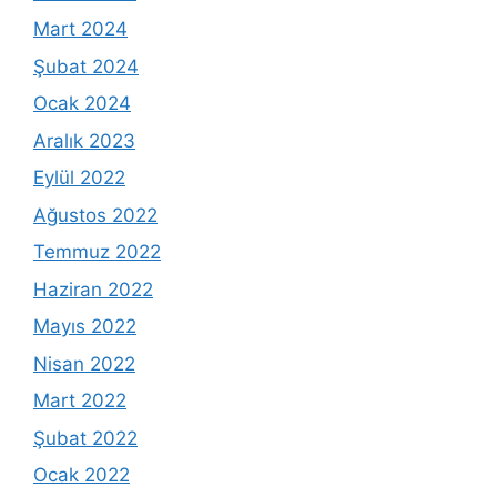
Mart 2024
Şubat 2024
Ocak 2024
Aralık 2023
Eylül 2022
Ağustos 2022
Temmuz 2022
Haziran 2022
Mayıs 2022
Nisan 2022
Mart 2022
Şubat 2022
Ocak 2022