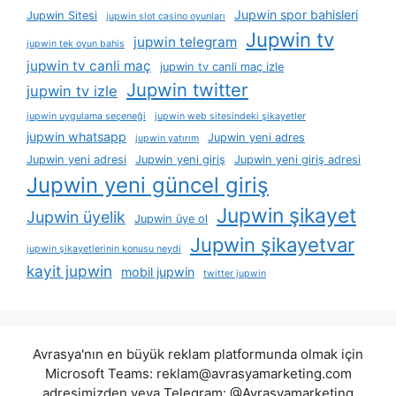
Jupwin spor bahisleri
Jupwin Sitesi
jupwin slot casino oyunları
Jupwin tv
jupwin telegram
jupwin tek oyun bahis
jupwin tv canli maç
jupwin tv canli maç izle
Jupwin twitter
jupwin tv izle
jupwin uygulama seçeneği
jupwin web sitesindeki şikayetler
jupwin whatsapp
Jupwin yeni adres
jupwin yatırım
Jupwin yeni adresi
Jupwin yeni giriş
Jupwin yeni giriş adresi
Jupwin yeni güncel giriş
Jupwin şikayet
Jupwin üyelik
Jupwin üye ol
Jupwin şikayetvar
jupwin şikayetlerinin konusu neydi
kayit jupwin
mobil jupwin
twitter jupwin
Avrasya'nın en büyük reklam platformunda olmak için
Microsoft Teams:
reklam@avrasyamarketing.com
adresimizden veya Telegram: @Avrasyamarketing