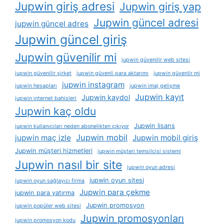
Jupwin giriş adresi
Jupwin giriş yap
Jupwin güncel adresi
jupwin güncel adres
Jupwin güncel giriş
Jupwin güvenilir mi
jupwin güvenilir web sitesi
jupwin güvenilir şirket
jupwin güvenli para aktarımı
jupwin güvenlir mi
jupwin instagram
jupwin hesapları
jupwin i̇maj gelişme
Jupwin kayıt
Jupwin kaydol
jupwin i̇nternet bahisleri
Jupwin kaç oldu
Jupwin lisans
jupwin kullanıcıları neden abonelikten çıkıyor
Jupwin mobil
jupwin maç izle
Jupwin mobil giriş
Jupwin müşteri hizmetleri
jupwin müşteri temsilcisi sistemi
Jupwin nasıl bir site
jupwin oyun adresi
jupwin oyun sitesi
jupwin oyun sağlayıcı firma
Jupwin para çekme
jupwin para yatırma
Jupwin promosyon
jupwin popüler web sitesi
Jupwin promosyonları
jupwin promosyon kodu