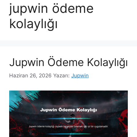
jupwin ödeme
kolaylığı
Jupwin Ödeme Kolaylığı
Haziran 26, 2026
Yazarı:
Jupwin