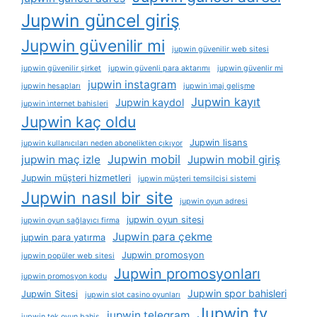
Jupwin güncel giriş
Jupwin güvenilir mi
jupwin güvenilir web sitesi
jupwin güvenilir şirket
jupwin güvenli para aktarımı
jupwin güvenlir mi
jupwin instagram
jupwin hesapları
jupwin i̇maj gelişme
Jupwin kayıt
Jupwin kaydol
jupwin i̇nternet bahisleri
Jupwin kaç oldu
Jupwin lisans
jupwin kullanıcıları neden abonelikten çıkıyor
Jupwin mobil
jupwin maç izle
Jupwin mobil giriş
Jupwin müşteri hizmetleri
jupwin müşteri temsilcisi sistemi
Jupwin nasıl bir site
jupwin oyun adresi
jupwin oyun sitesi
jupwin oyun sağlayıcı firma
Jupwin para çekme
jupwin para yatırma
Jupwin promosyon
jupwin popüler web sitesi
Jupwin promosyonları
jupwin promosyon kodu
Jupwin spor bahisleri
Jupwin Sitesi
jupwin slot casino oyunları
Jupwin tv
jupwin telegram
jupwin tek oyun bahis