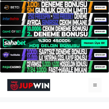
İçeriğe
atla
Menü