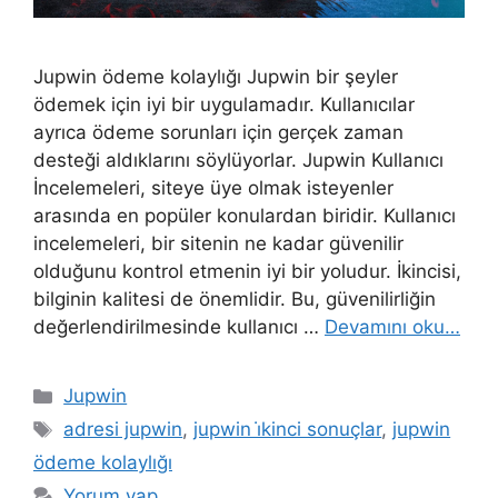
Jupwin ödeme kolaylığı Jupwin bir şeyler
ödemek için iyi bir uygulamadır. Kullanıcılar
ayrıca ödeme sorunları için gerçek zaman
desteği aldıklarını söylüyorlar. Jupwin Kullanıcı
İncelemeleri, siteye üye olmak isteyenler
arasında en popüler konulardan biridir. Kullanıcı
incelemeleri, bir sitenin ne kadar güvenilir
olduğunu kontrol etmenin iyi bir yoludur. İkincisi,
bilginin kalitesi de önemlidir. Bu, güvenilirliğin
değerlendirilmesinde kullanıcı …
Devamını oku…
Kategoriler
Jupwin
Etiketler
adresi jupwin
,
jupwin i̇kinci sonuçlar
,
jupwin
ödeme kolaylığı
Yorum yap