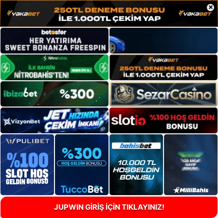
×
JUPWIN GİRİŞ İÇİN TIKLAYINIZ!