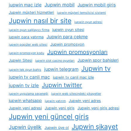
Jupwin mobil
jupwin maç izle
Jupwin mobil giriş
Jupwin müşteri hizmetleri
jupwin müşteri temsilcisi sistemi
Jupwin nasıl bir site
jupwin oyun adresi
jupwin oyun sitesi
jupwin oyun sağlayıcı firma
Jupwin para çekme
jupwin para yatırma
Jupwin promosyon
jupwin popüler web sitesi
Jupwin promosyonları
jupwin promosyon kodu
Jupwin spor bahisleri
Jupwin Sitesi
jupwin slot casino oyunları
Jupwin tv
jupwin telegram
jupwin tek oyun bahis
jupwin tv canli maç
jupwin tv canli maç izle
Jupwin twitter
jupwin tv izle
jupwin uygulama seçeneği
jupwin web sitesindeki şikayetler
jupwin whatsapp
Jupwin yeni adres
jupwin yatırım
Jupwin yeni adresi
Jupwin yeni giriş
Jupwin yeni giriş adresi
Jupwin yeni güncel giriş
Jupwin şikayet
Jupwin üyelik
Jupwin üye ol