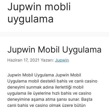
Jupwin mobli
uygulama
Jupwin Mobil Uygulama
Haziran 17, 2021
Yazarı:
Jupwin
Jupwin Mobil Uygulama Jupwin Mobil
Uygulama mobil destekli bahis ve canlı casino
deneyimi sunmak adına ilerlettiği mobil
uygulama ile üyelerine hızlı bahis ve casino
deneyimine aşama atma şansı sunar. Başta
canlı bahis ve casino olmak üzere bütün