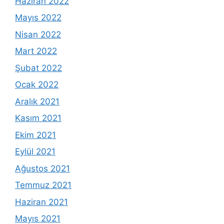
Haziran 2022
Mayıs 2022
Nisan 2022
Mart 2022
Şubat 2022
Ocak 2022
Aralık 2021
Kasım 2021
Ekim 2021
Eylül 2021
Ağustos 2021
Temmuz 2021
Haziran 2021
Mayıs 2021