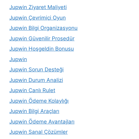
Jupwin Ziyaret Maliyeti
Jupwin Çevrimiçi Oyun
Jupwin Bilgi Organizasyonu
Jupwin Güvenilir Prosedür
Jupwin Hoşgeldin Bonusu
Jupwin
Jupwin Sorun Desteği
Jupwin Durum Analizi
Jupwin Canlı Rulet
Jupwin Ödeme Kolaylığı
Jupwin Bilgi Araçları
Jupwin Ödeme Avantajları
Jupwin Sanal Çözümler