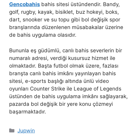
Gencobahis
bahis sitesi üstündendir. Bandy,
golf, rugby, kayak, bisiklet, buz hokeyi, boks,
dart, snooker ve su topu gibi bol değişik spor
branşlarında düzenlenen müsabakalar üzerine
de bahis uygulama olasıdır.
Bununla eş güdümlü, canlı bahis severlerin bir
numaralı adresi, verdiği kusursuz hizmet ile
olmaktadır. Başta futbol olmak üzere, fazlası
branşta canlı bahis imkânı yayınlayan bahis
sitesi, e-sports başlığı altında ünlü video
oyunları Counter Strike ile League of Legends
üstünden de bahis uygulama imkânı sağlayarak,
pazarda bol değişik bir yere konu çözmeyi
başarmaktadır.
Kategoriler
Jupwin