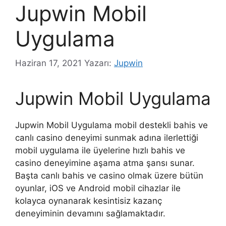
Jupwin Mobil
Uygulama
Haziran 17, 2021
Yazarı:
Jupwin
Jupwin Mobil Uygulama
Jupwin Mobil Uygulama mobil destekli bahis ve
canlı casino deneyimi sunmak adına ilerlettiği
mobil uygulama ile üyelerine hızlı bahis ve
casino deneyimine aşama atma şansı sunar.
Başta canlı bahis ve casino olmak üzere bütün
oyunlar, iOS ve Android mobil cihazlar ile
kolayca oynanarak kesintisiz kazanç
deneyiminin devamını sağlamaktadır.