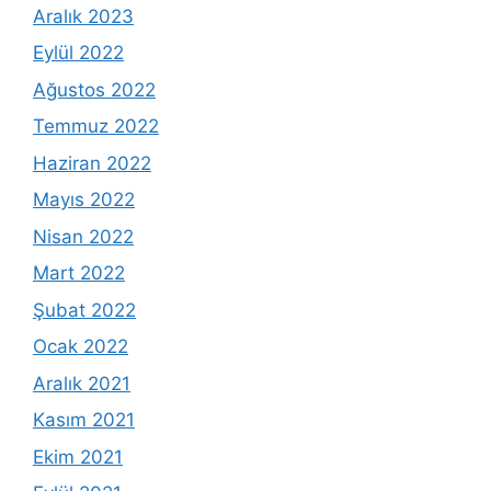
Aralık 2023
Eylül 2022
Ağustos 2022
Temmuz 2022
Haziran 2022
Mayıs 2022
Nisan 2022
Mart 2022
Şubat 2022
Ocak 2022
Aralık 2021
Kasım 2021
Ekim 2021