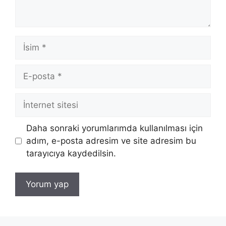
İsim
E-
posta
İnternet
sitesi
Daha sonraki yorumlarımda kullanılması için
adım, e-posta adresim ve site adresim bu
tarayıcıya kaydedilsin.