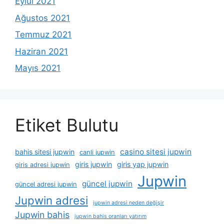
Eylül 2021
Ağustos 2021
Temmuz 2021
Haziran 2021
Mayıs 2021
Etiket Bulutu
casino sitesi jupwin
bahis sitesi jupwin
canli jupwin
giris jupwin
giris yap jupwin
giris adresi jupwin
Jupwin
güncel jupwin
güncel adresi jupwin
Jupwin adresi
jupwin adresi neden değişir
Jupwin bahis
jupwin bahis oranları yatırım