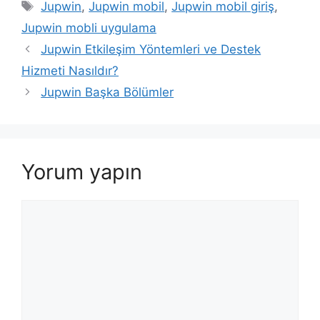
Etiketler
Jupwin
,
Jupwin mobil
,
Jupwin mobil giriş
,
Jupwin mobli uygulama
Yazı
Jupwin Etkileşim Yöntemleri ve Destek
dolaşımı
Hizmeti Nasıldır?
Jupwin Başka Bölümler
Yorum yapın
Yorum