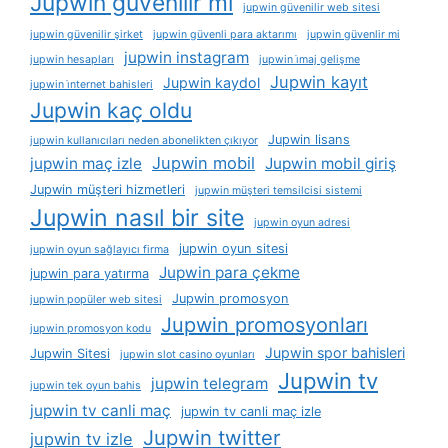
Jupwin güvenilir mi
jupwin güvenilir web sitesi
jupwin güvenilir şirket
jupwin güvenli para aktarımı
jupwin güvenlir mi
jupwin instagram
jupwin hesapları
jupwin i̇maj gelişme
Jupwin kayıt
Jupwin kaydol
jupwin i̇nternet bahisleri
Jupwin kaç oldu
Jupwin lisans
jupwin kullanıcıları neden abonelikten çıkıyor
Jupwin mobil
jupwin maç izle
Jupwin mobil giriş
Jupwin müşteri hizmetleri
jupwin müşteri temsilcisi sistemi
Jupwin nasıl bir site
jupwin oyun adresi
jupwin oyun sitesi
jupwin oyun sağlayıcı firma
Jupwin para çekme
jupwin para yatırma
Jupwin promosyon
jupwin popüler web sitesi
Jupwin promosyonları
jupwin promosyon kodu
Jupwin spor bahisleri
Jupwin Sitesi
jupwin slot casino oyunları
Jupwin tv
jupwin telegram
jupwin tek oyun bahis
jupwin tv canli maç
jupwin tv canli maç izle
Jupwin twitter
jupwin tv izle