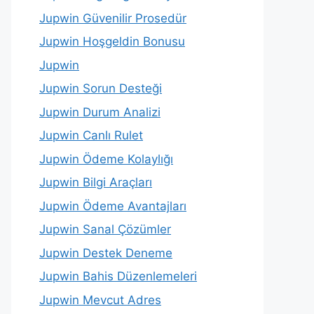
Jupwin Güvenilir Prosedür
Jupwin Hoşgeldin Bonusu
Jupwin
Jupwin Sorun Desteği
Jupwin Durum Analizi
Jupwin Canlı Rulet
Jupwin Ödeme Kolaylığı
Jupwin Bilgi Araçları
Jupwin Ödeme Avantajları
Jupwin Sanal Çözümler
Jupwin Destek Deneme
Jupwin Bahis Düzenlemeleri
Jupwin Mevcut Adres