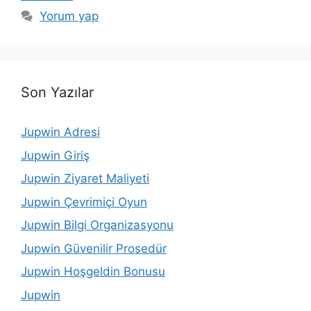
Yorum yap
Son Yazılar
Jupwin Adresi
Jupwin Giriş
Jupwin Ziyaret Maliyeti
Jupwin Çevrimiçi Oyun
Jupwin Bilgi Organizasyonu
Jupwin Güvenilir Prosedür
Jupwin Hoşgeldin Bonusu
Jupwin