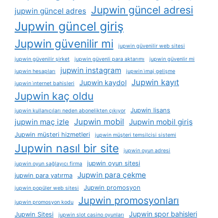
Jupwin güncel adresi
jupwin güncel adres
Jupwin güncel giriş
Jupwin güvenilir mi
jupwin güvenilir web sitesi
jupwin güvenilir şirket
jupwin güvenli para aktarımı
jupwin güvenlir mi
jupwin instagram
jupwin hesapları
jupwin i̇maj gelişme
Jupwin kayıt
Jupwin kaydol
jupwin i̇nternet bahisleri
Jupwin kaç oldu
Jupwin lisans
jupwin kullanıcıları neden abonelikten çıkıyor
Jupwin mobil
jupwin maç izle
Jupwin mobil giriş
Jupwin müşteri hizmetleri
jupwin müşteri temsilcisi sistemi
Jupwin nasıl bir site
jupwin oyun adresi
jupwin oyun sitesi
jupwin oyun sağlayıcı firma
Jupwin para çekme
jupwin para yatırma
Jupwin promosyon
jupwin popüler web sitesi
Jupwin promosyonları
jupwin promosyon kodu
Jupwin spor bahisleri
Jupwin Sitesi
jupwin slot casino oyunları