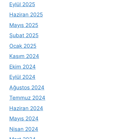
Eylül 2025
Haziran 2025
Mayıs 2025
Şubat 2025
Ocak 2025
Kasım 2024
Ekim 2024
Eylül 2024
Ağustos 2024
Temmuz 2024
Haziran 2024
Mayıs 2024
Nisan 2024