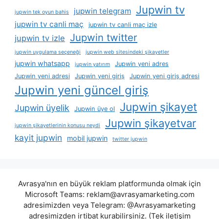
Jupwin tv
jupwin telegram
jupwin tek oyun bahis
jupwin tv canli maç
jupwin tv canli maç izle
Jupwin twitter
jupwin tv izle
jupwin uygulama seçeneği
jupwin web sitesindeki şikayetler
jupwin whatsapp
Jupwin yeni adres
jupwin yatırım
Jupwin yeni adresi
Jupwin yeni giriş
Jupwin yeni giriş adresi
Jupwin yeni güncel giriş
Jupwin şikayet
Jupwin üyelik
Jupwin üye ol
Jupwin şikayetvar
jupwin şikayetlerinin konusu neydi
kayit jupwin
mobil jupwin
twitter jupwin
Avrasya'nın en büyük reklam platformunda olmak için
Microsoft Teams:
reklam@avrasyamarketing.com
adresimizden veya Telegram: @Avrasyamarketing
adresimizden irtibat kurabilirsiniz. (Tek iletişim