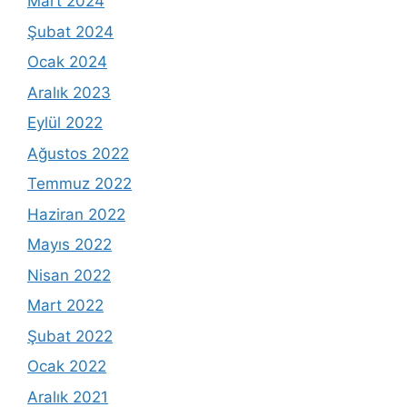
Mart 2024
Şubat 2024
Ocak 2024
Aralık 2023
Eylül 2022
Ağustos 2022
Temmuz 2022
Haziran 2022
Mayıs 2022
Nisan 2022
Mart 2022
Şubat 2022
Ocak 2022
Aralık 2021