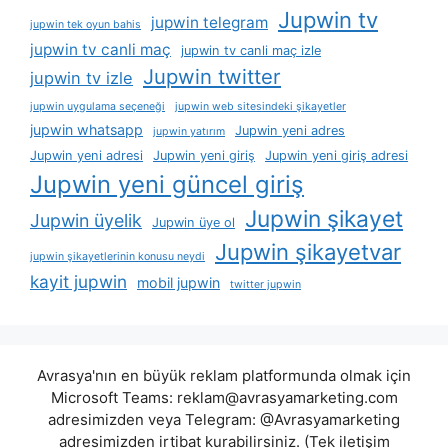
Jupwin tv
jupwin telegram
jupwin tek oyun bahis
jupwin tv canli maç
jupwin tv canli maç izle
Jupwin twitter
jupwin tv izle
jupwin uygulama seçeneği
jupwin web sitesindeki şikayetler
jupwin whatsapp
Jupwin yeni adres
jupwin yatırım
Jupwin yeni adresi
Jupwin yeni giriş
Jupwin yeni giriş adresi
Jupwin yeni güncel giriş
Jupwin şikayet
Jupwin üyelik
Jupwin üye ol
Jupwin şikayetvar
jupwin şikayetlerinin konusu neydi
kayit jupwin
mobil jupwin
twitter jupwin
Avrasya'nın en büyük reklam platformunda olmak için
Microsoft Teams:
reklam@avrasyamarketing.com
adresimizden veya Telegram: @Avrasyamarketing
adresimizden irtibat kurabilirsiniz. (Tek iletişim