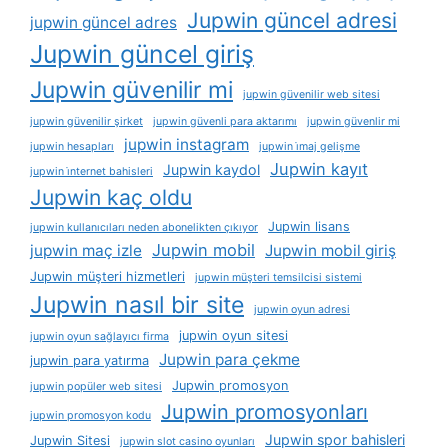
Jupwin güncel adresi
jupwin güncel adres
Jupwin güncel giriş
Jupwin güvenilir mi
jupwin güvenilir web sitesi
jupwin güvenilir şirket
jupwin güvenli para aktarımı
jupwin güvenlir mi
jupwin instagram
jupwin hesapları
jupwin i̇maj gelişme
Jupwin kayıt
Jupwin kaydol
jupwin i̇nternet bahisleri
Jupwin kaç oldu
Jupwin lisans
jupwin kullanıcıları neden abonelikten çıkıyor
Jupwin mobil
jupwin maç izle
Jupwin mobil giriş
Jupwin müşteri hizmetleri
jupwin müşteri temsilcisi sistemi
Jupwin nasıl bir site
jupwin oyun adresi
jupwin oyun sitesi
jupwin oyun sağlayıcı firma
Jupwin para çekme
jupwin para yatırma
Jupwin promosyon
jupwin popüler web sitesi
Jupwin promosyonları
jupwin promosyon kodu
Jupwin spor bahisleri
Jupwin Sitesi
jupwin slot casino oyunları