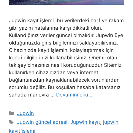
Jupwin kayıt işlemi bu verilerdeki harf ve rakam
gibi yazım hatalarına karşı dikkatli olun.
Kullandığınız veriler güncel olmalıdır. Jupwin üye
olduğunuzda giriş bilgilerinizi saklayabilirsiniz.
Cihazınızda kayıt işlemini kolaylaştırmak için
kendi bilgilerinizi kullanabilirsiniz. Önemli olan
tek şey cihazınızı nasıl koruduğunuzdur Sitemizi
kullanırken cihazınızdan veya internet
bağlantınızdan kaynaklanabilecek sorunlardan
sorumlu değiliz. Bu koşulları hesaba katarsanız
sahada manevra …
Devamını oku…
Kategoriler
Jupwin
Etiketler
Jupwin güncel adresi
,
Jupwin kayıt
,
jupwin
kayıt i̇şlemi