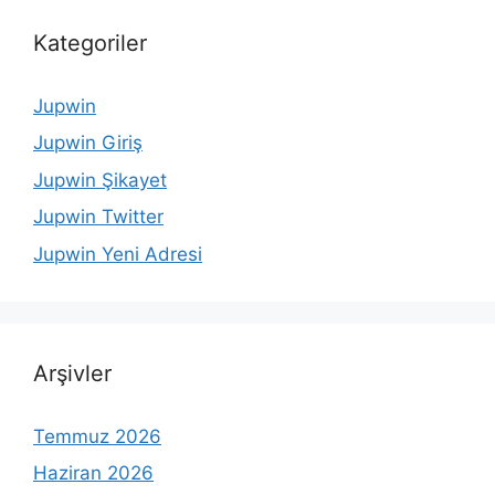
Kategoriler
Jupwin
Jupwin Giriş
Jupwin Şikayet
Jupwin Twitter
Jupwin Yeni Adresi
Arşivler
Temmuz 2026
Haziran 2026