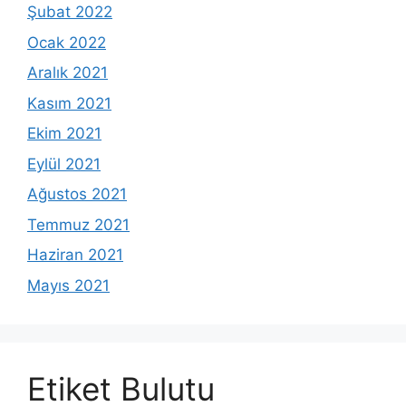
Şubat 2022
Ocak 2022
Aralık 2021
Kasım 2021
Ekim 2021
Eylül 2021
Ağustos 2021
Temmuz 2021
Haziran 2021
Mayıs 2021
Etiket Bulutu