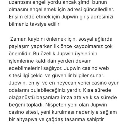
uzantısını engelliyordu ancak şimdi bunun
olmasını engellemek için adresi güncellediler.
Erişim elde etmek için Jupwin giriş adresinizi
bilmeniz tavsiye edilir
Zaman kaybını önlemek için, sosyal ağlarda
paylaşım yaparken ilk önce kaydolmanız çok
önemlidir. Bu özellik Jupwin üyelerinin
işlemlerine kaldıkları yerden devam
edebilmelerini sağlıyor. Jupwin casino web
sitesi ilgi çekici ve güvenilir bilgiler sunar.
Jupwin, en iyi ve en heyecan verici casino oyun
odalarını bulabileceğiniz yerdir. Kısa sürede
olağanüstü başarılara imza attı ve kısa sürede
beğeni topladı. Nispeten yeni olan Jupwin
casino sitesi, yeni kurulması nedeniyle sağlam
bir altyapıya ve çağdaş tasarıma sahiptir