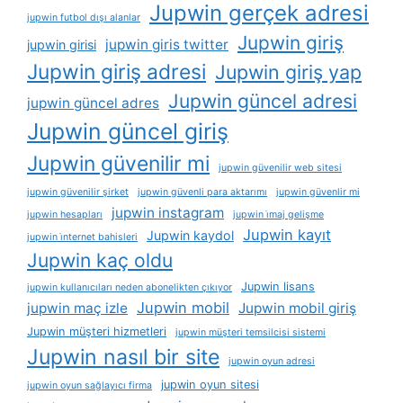
Jupwin gerçek adresi
jupwin futbol dışı alanlar
Jupwin giriş
jupwin giris twitter
jupwin girisi
Jupwin giriş adresi
Jupwin giriş yap
Jupwin güncel adresi
jupwin güncel adres
Jupwin güncel giriş
Jupwin güvenilir mi
jupwin güvenilir web sitesi
jupwin güvenilir şirket
jupwin güvenli para aktarımı
jupwin güvenlir mi
jupwin instagram
jupwin hesapları
jupwin i̇maj gelişme
Jupwin kayıt
Jupwin kaydol
jupwin i̇nternet bahisleri
Jupwin kaç oldu
Jupwin lisans
jupwin kullanıcıları neden abonelikten çıkıyor
Jupwin mobil
jupwin maç izle
Jupwin mobil giriş
Jupwin müşteri hizmetleri
jupwin müşteri temsilcisi sistemi
Jupwin nasıl bir site
jupwin oyun adresi
jupwin oyun sitesi
jupwin oyun sağlayıcı firma