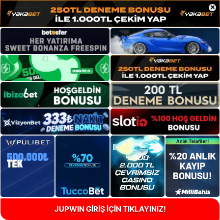
×
JUPWIN GİRİŞ İÇİN TIKLAYINIZ!