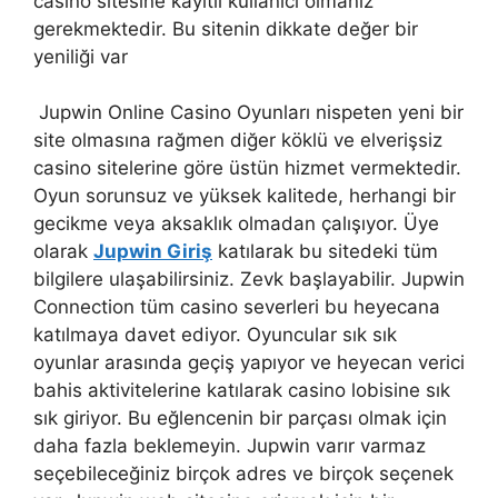
casino sitesine kayıtlı kullanıcı olmanız
gerekmektedir. Bu sitenin dikkate değer bir
yeniliği var
Jupwin Online Casino Oyunları nispeten yeni bir
site olmasına rağmen diğer köklü ve elverişsiz
casino sitelerine göre üstün hizmet vermektedir.
Oyun sorunsuz ve yüksek kalitede, herhangi bir
gecikme veya aksaklık olmadan çalışıyor. Üye
olarak
Jupwin Giriş
katılarak bu sitedeki tüm
bilgilere ulaşabilirsiniz. Zevk başlayabilir. Jupwin
Connection tüm casino severleri bu heyecana
katılmaya davet ediyor. Oyuncular sık ​​sık
oyunlar arasında geçiş yapıyor ve heyecan verici
bahis aktivitelerine katılarak casino lobisine sık
sık giriyor. Bu eğlencenin bir parçası olmak için
daha fazla beklemeyin. Jupwin varır varmaz
seçebileceğiniz birçok adres ve birçok seçenek