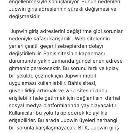
engellenmesiyle sonuçlanıyor. Bunun nedenleri
Jupwin giriş adreslerinin sürekli değişmesi ve
değişmesidir
Jupwin giriş adreslerini değiştirme gibi sorunlar
nedeniyle kafası karışabilir. Web sitelerinin
yerleri çeşitli geçerli sebeplerden dolayı
değiştirilebilir. Bahis sitesinin kapanması
durumunda yakın zamanda güncellenen adrese
gitmeniz gerekecektir. Bu sorunu hızlı ve kolay
bir şekilde çözmek için Jupwin mobil
uygulaması kullanılabilir. Bahis sitesi,
güvenilirliği artırmak ve web sitesini daha
erişilebilir hale getirmek için bağlantısını derhal
sosyal medya platformlarında yayınlayacaktır.
Kullanıcılar bu yolu takip ederek kolaylıkla
erişebilirler. Bu arada Jupwin üyeleri herhangi
bir sorunla karşılaşmayacak. BTK, Jupwin giriş