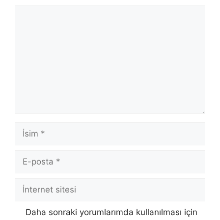
Yorum
İsim
E-
posta
İnternet
sitesi
Daha sonraki yorumlarımda kullanılması için