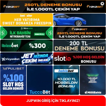
×
JUPWIN GİRİŞ İÇİN TIKLAYINIZ!