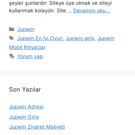
şeyler şunlardır: Siteye üye olmak ve siteyi
kullanmak kolaydır. Site …
Devamını oku…
Kategoriler
Jupwin
Etiketler
Jupwin En İyi Oyun
,
Jupwin giriş
,
Jupwin
Mobil İhtiyaçlar
Yorum yap
Son Yazılar
Jupwin Adresi
Jupwin Giriş
Jupwin Ziyaret Maliyeti