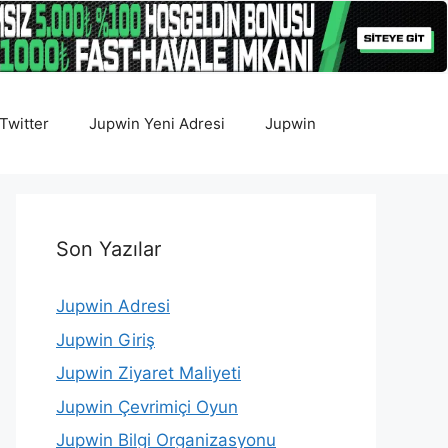
Twitter
Jupwin Yeni Adresi
Jupwin
Son Yazılar
Jupwin Adresi
Jupwin Giriş
Jupwin Ziyaret Maliyeti
Jupwin Çevrimiçi Oyun
Jupwin Bilgi Organizasyonu