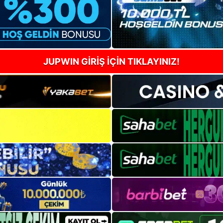
JUPWIN GİRİŞ İÇİN TIKLAYINIZ!