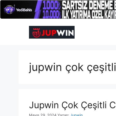
İçeriğe
atla
jupwin çok çeşitl
Jupwin Çok Çeşitli C
Mayıs 29, 2024
Yazarı:
Jupwin