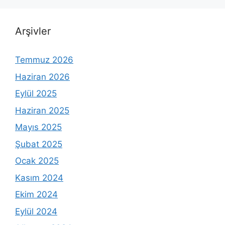
Arşivler
Temmuz 2026
Haziran 2026
Eylül 2025
Haziran 2025
Mayıs 2025
Şubat 2025
Ocak 2025
Kasım 2024
Ekim 2024
Eylül 2024