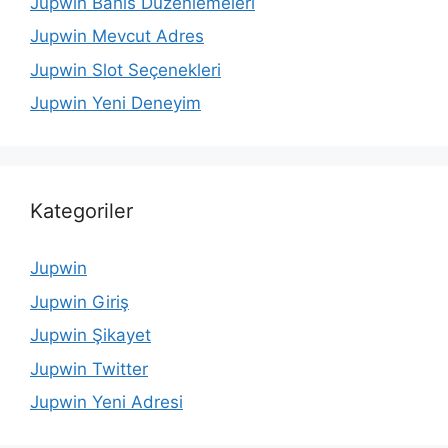
Jupwin Bahis Düzenlemeleri
Jupwin Mevcut Adres
Jupwin Slot Seçenekleri
Jupwin Yeni Deneyim
Kategoriler
Jupwin
Jupwin Giriş
Jupwin Şikayet
Jupwin Twitter
Jupwin Yeni Adresi