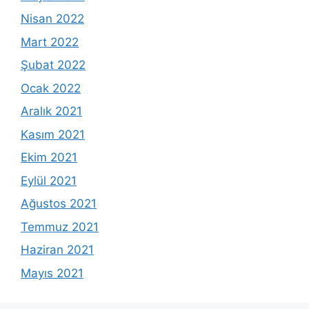
Nisan 2022
Mart 2022
Şubat 2022
Ocak 2022
Aralık 2021
Kasım 2021
Ekim 2021
Eylül 2021
Ağustos 2021
Temmuz 2021
Haziran 2021
Mayıs 2021