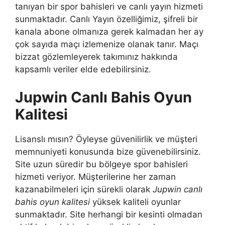
tanıyan bir spor bahisleri ve canlı yayın hizmeti
sunmaktadır. Canlı Yayın özelliğimiz, şifreli bir
kanala abone olmanıza gerek kalmadan her ay
çok sayıda maçı izlemenize olanak tanır. Maçı
bizzat gözlemleyerek takımınız hakkında
kapsamlı veriler elde edebilirsiniz.
Jupwin Canlı Bahis Oyun
Kalitesi
Lisanslı mısın? Öyleyse güvenilirlik ve müşteri
memnuniyeti konusunda bize güvenebilirsiniz.
Site uzun süredir bu bölgeye spor bahisleri
hizmeti veriyor. Müşterilerine her zaman
kazanabilmeleri için sürekli olarak
Jupwin canlı
bahis oyun kalitesi
yüksek kaliteli oyunlar
sunmaktadır. Site herhangi bir kesinti olmadan