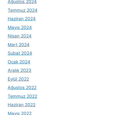
Ağustos 2024
Temmuz 2024
Haziran 2024
Mayıs 2024
Nisan 2024
Mart 2024
Şubat 2024
Ocak 2024
Aralık 2023
Eylül 2022
Ağustos 2022
Temmuz 2022
Haziran 2022
Mayıs 2022