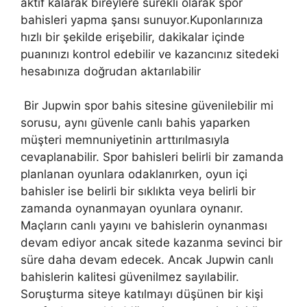
aktif kalarak bireylere sürekli olarak spor
bahisleri yapma şansı sunuyor.Kuponlarınıza
hızlı bir şekilde erişebilir, dakikalar içinde
puanınızı kontrol edebilir ve kazancınız sitedeki
hesabınıza doğrudan aktarılabilir
Bir Jupwin spor bahis sitesine güvenilebilir mi
sorusu, aynı güvenle canlı bahis yaparken
müşteri memnuniyetinin arttırılmasıyla
cevaplanabilir. Spor bahisleri belirli bir zamanda
planlanan oyunlara odaklanırken, oyun içi
bahisler ise belirli bir sıklıkta veya belirli bir
zamanda oynanmayan oyunlara oynanır.
Maçların canlı yayını ve bahislerin oynanması
devam ediyor ancak sitede kazanma sevinci bir
süre daha devam edecek. Ancak Jupwin canlı
bahislerin kalitesi güvenilmez sayılabilir.
Soruşturma siteye katılmayı düşünen bir kişi