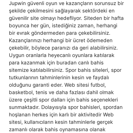
Jupwin güvenli oyun ve kazançların sorunsuz bir
şekilde çekilmesini sağlayarak sektördeki en
güvenilir site olmayı hedefliyor. Siteden bir hafta
boyunca her gün, istediğiniz zaman, herhangi
bir evrak göndermeden para çekebilirsiniz.
Kazançlarınızı herhangi bir ücret ödemeden
çekebilir, böylece paranızı da geri alabilirsiniz.
Uygun oranlarla heyecanlı oyunlara katılarak
para kazanmak için buradan canlı bahis
sitemize katılabilirsiniz. Spor bahis siteleri, spor
tutkunlarının tahminlerinin kesin ve faydalı
olduğunu garanti eder. Web sitesi futbol, ​​
basketbol, ​​tenis ve daha fazlası dahil olmak
üzere çeşitli spor dalları için bahis seçenekleri
sunmaktadır. Dolayısıyla spor bahisleri, spordan
hoşlanan herkes için karlı bir aktivitedir Web
sitesi, kullanıcıların kesin tahminlerle gerçek
zamanlı olarak bahis oynamasına olanak