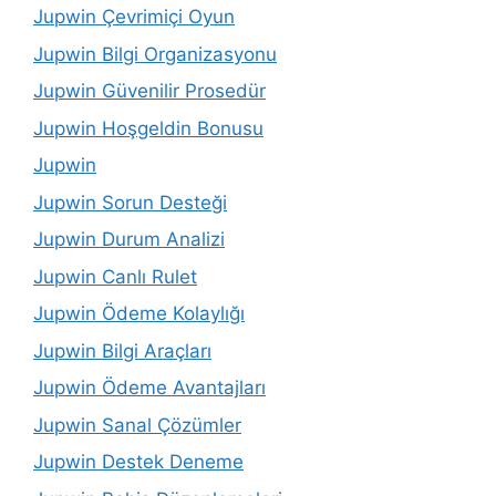
Jupwin Çevrimiçi Oyun
Jupwin Bilgi Organizasyonu
Jupwin Güvenilir Prosedür
Jupwin Hoşgeldin Bonusu
Jupwin
Jupwin Sorun Desteği
Jupwin Durum Analizi
Jupwin Canlı Rulet
Jupwin Ödeme Kolaylığı
Jupwin Bilgi Araçları
Jupwin Ödeme Avantajları
Jupwin Sanal Çözümler
Jupwin Destek Deneme