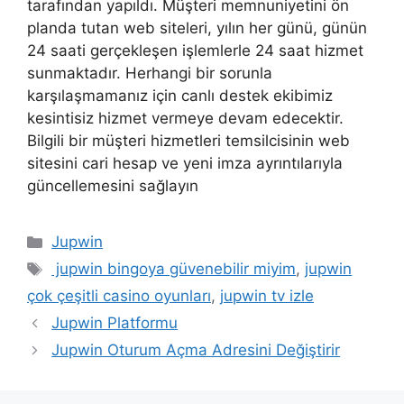
tarafından yapıldı. Müşteri memnuniyetini ön
planda tutan web siteleri, yılın her günü, günün
24 saati gerçekleşen işlemlerle 24 saat hizmet
sunmaktadır. Herhangi bir sorunla
karşılaşmamanız için canlı destek ekibimiz
kesintisiz hizmet vermeye devam edecektir.
Bilgili bir müşteri hizmetleri temsilcisinin web
sitesini cari hesap ve yeni imza ayrıntılarıyla
güncellemesini sağlayın
Kategoriler
Jupwin
Etiketler
jupwin bingoya güvenebilir miyim
,
jupwin
çok çeşitli casino oyunları
,
jupwin tv izle
Yazı
Jupwin Platformu
dolaşımı
Jupwin Oturum Açma Adresini Değiştirir