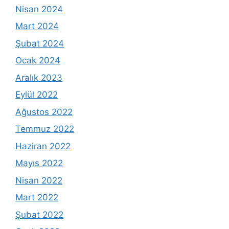
Nisan 2024
Mart 2024
Şubat 2024
Ocak 2024
Aralık 2023
Eylül 2022
Ağustos 2022
Temmuz 2022
Haziran 2022
Mayıs 2022
Nisan 2022
Mart 2022
Şubat 2022