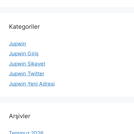
Kategoriler
Jupwin
Jupwin Giriş
Jupwin Şikayet
Jupwin Twitter
Jupwin Yeni Adresi
Arşivler
Temmuz 2026