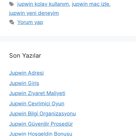
Etiketler
jupwin kolay kullanım
,
jupwin maç izle
,
jupwin yeni deneyim
Yorum yap
Son Yazılar
Jupwin Adresi
Jupwin Giriş
Jupwin Ziyaret Maliyeti
Jupwin Çevrimiçi Oyun
Jupwin Bilgi Organizasyonu
Jupwin Güvenilir Prosedür
Jupwin Hoşgeldin Bonusu