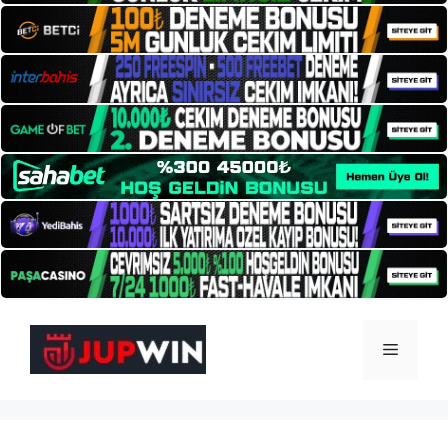
İçeriğe
atla
Menü