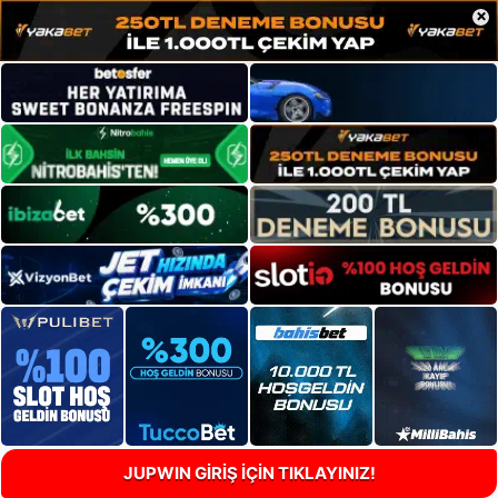
×
JUPWIN GİRİŞ İÇİN TIKLAYINIZ!