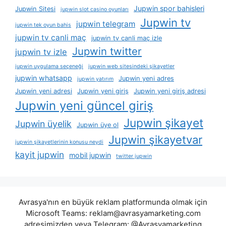
Jupwin spor bahisleri
Jupwin Sitesi
jupwin slot casino oyunları
Jupwin tv
jupwin telegram
jupwin tek oyun bahis
jupwin tv canli maç
jupwin tv canli maç izle
Jupwin twitter
jupwin tv izle
jupwin uygulama seçeneği
jupwin web sitesindeki şikayetler
jupwin whatsapp
Jupwin yeni adres
jupwin yatırım
Jupwin yeni adresi
Jupwin yeni giriş
Jupwin yeni giriş adresi
Jupwin yeni güncel giriş
Jupwin şikayet
Jupwin üyelik
Jupwin üye ol
Jupwin şikayetvar
jupwin şikayetlerinin konusu neydi
kayit jupwin
mobil jupwin
twitter jupwin
Avrasya'nın en büyük reklam platformunda olmak için
Microsoft Teams:
reklam@avrasyamarketing.com
adresimizden veya Telegram: @Avrasyamarketing