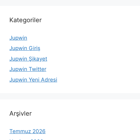
Kategoriler
Jupwin
Jupwin Giriş
Jupwin Şikayet
Jupwin Twitter
Jupwin Yeni Adresi
Arşivler
Temmuz 2026