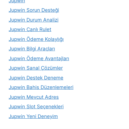
Jupwin
Jupwin Sorun Desteği
Jupwin Durum Analizi
Jupwin Canlı Rulet
Jupwin Ödeme Kolaylığı
Jupwin Bilgi Araçları
Jupwin Ödeme Avantajları
Jupwin Sanal Çözümler
Jupwin Destek Deneme
Jupwin Bahis Düzenlemeleri
Jupwin Mevcut Adres
Jupwin Slot Seçenekleri
Jupwin Yeni Deneyim