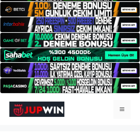
İçeriğe
atla
Menü