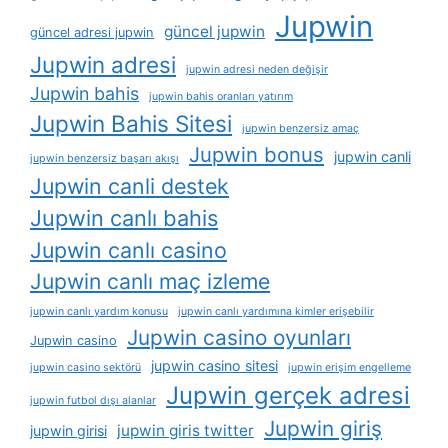
Jupwin
güncel jupwin
güncel adresi jupwin
Jupwin adresi
jupwin adresi neden değişir
Jupwin bahis
jupwin bahis oranları yatırım
Jupwin Bahis Sitesi
jupwin benzersiz amaç
Jupwin bonus
jupwin canli
jupwin benzersiz başarı akışı
Jupwin canli destek
Jupwin canlı bahis
Jupwin canlı casino
Jupwin canlı maç izleme
jupwin canlı yardım konusu
jupwin canlı yardımına kimler erişebilir
Jupwin casino oyunları
Jupwin casino
jupwin casino sitesi
jupwin casino sektörü
jupwin erişim engelleme
Jupwin gerçek adresi
jupwin futbol dışı alanlar
Jupwin giriş
jupwin giris twitter
jupwin girisi